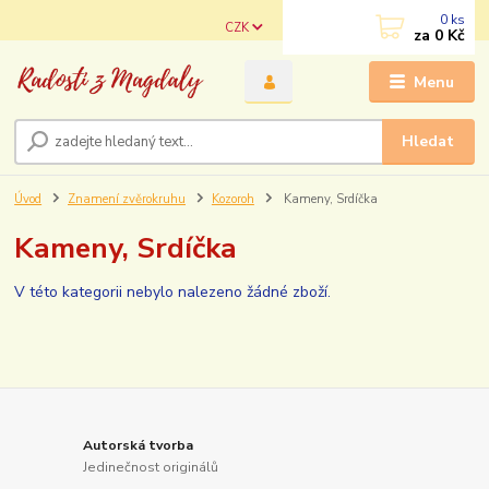
0
ks
CZK
za
0 Kč
Menu
Hledat
Úvod
Znamení zvěrokruhu
Kozoroh
Kameny, Srdíčka
Kameny, Srdíčka
V této kategorii nebylo nalezeno žádné zboží.
Autorská tvorba
Jedinečnost originálů