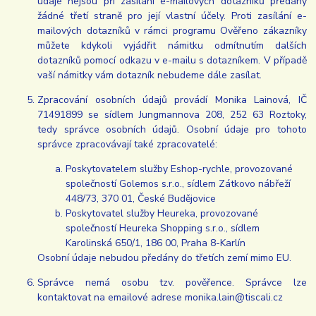
údaje nejsou při zasílání e-mailových dotazníků předány
žádné třetí straně pro její vlastní účely. Proti zasílání e-
mailových dotazníků v rámci programu Ověřeno zákazníky
můžete kdykoli vyjádřit námitku odmítnutím dalších
dotazníků pomocí odkazu v e-mailu s dotazníkem. V případě
vaší námitky vám dotazník nebudeme dále zasílat.
Zpracování osobních údajů provádí Monika Lainová, IČ
71491899 se sídlem Jungmannova 208, 252 63 Roztoky,
tedy správce osobních údajů. Osobní údaje pro tohoto
správce zpracovávají také zpracovatelé:
Poskytovatelem služby Eshop-rychle, provozované
společností Golemos s.r.o., sídlem Zátkovo nábřeží
448/73, 370 01, České Budějovice
Poskytovatel služby Heureka, provozované
společností Heureka Shopping s.r.o., sídlem
Karolinská 650/1, 186 00, Praha 8-Karlín
Osobní údaje nebudou předány do třetích zemí mimo EU.
Správce nemá osobu tzv. pověřence. Správce lze
kontaktovat na emailové adrese monika.lain@tiscali.cz