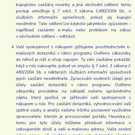
kupujícímu zasílány novinky a jiná obchodní sdělení, tento
postup umožňuje § 7 odst. 3 zákona č.480/2004 Sb., o
službách informační společnosti, pokud jej kupující
neodmítne. Tato sdělení lze kdykoliv jakýmkoliv způsobem –
například zasláním e-mailu nebo proklikem na odkaz
v obchodním sdělení – odhlásit.
Vaši spokojenost s nákupem zjišťujeme prostřednictvím e-
mailových dotazníků v rámci programu Ověřeno zákazníky,
do něhož je náš e-shop zapojen. Ty vám zasíláme pokaždé,
když u nás nakoupíte, pokud ve smyslu § 7 odst. 3 zákona č.
480/2004 Sb. o některých službách informační společnosti
jejich zasílání neodmítnete. Zpracování osobních údajů pro
účely zaslání dotazníků v rámci programu Ověřeno
zákazníky provádíme na základě našeho oprávněného
zájmu, který spočívá ve zjišťování vaší spokojenosti s
nákupem u nás. Pro zasílání dotazníků, vyhodnocování vaší
zpětné vazby a analýz našeho tržního postavení využíváme
zpracovatele, kterým je provozovatel portálu Heureka.cz;
tomu pro tyto účely můžeme předávat informace o
zakoupeném zboží a vaši e-mailovou adresu. Vaše osobní