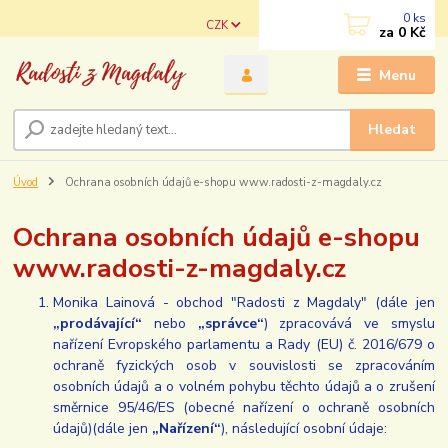
0
ks
CZK
za
0 Kč
Menu
Hledat
Úvod
Ochrana osobních údajů e-shopu www.radosti-z-magdaly.cz
Ochrana osobních údajů e-shopu
www.radosti-z-magdaly.cz
Monika Lainová - obchod "Radosti z Magdaly" (dále jen
„prodávající“
nebo
„správce“
) zpracovává ve smyslu
nařízení Evropského parlamentu a Rady (EU) č. 2016/679 o
ochraně fyzických osob v souvislosti se zpracováním
osobních údajů a o volném pohybu těchto údajů a o zrušení
směrnice 95/46/ES (obecné nařízení o ochraně osobních
údajů)(dále jen
„Nařízení“
), následující osobní údaje: