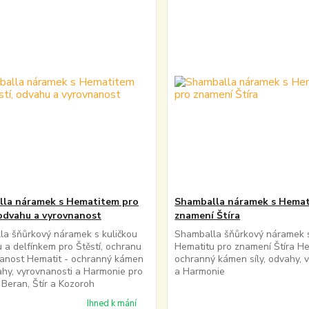
la náramek s Hematitem pro
Shamballa náramek s Hemat
 odvahu a vyrovnanost
znamení Štíra
a šňůrkový náramek s kuličkou
Shamballa šňůrkový náramek s
 a delfínkem pro Štěstí, ochranu
Hematitu pro znamení Štíra He
nanost Hematit - ochranný kámen
ochranný kámen síly, odvahy, 
vahy, vyrovnanosti a Harmonie pro
a Harmonie
Beran, Štír a Kozoroh
Ihned k mání