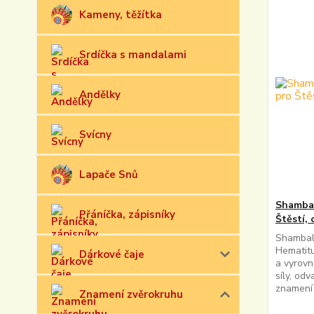
Kameny, těžítka
Srdíčka s mandalami
Andělky
Svícny
Lapače Snů
Shambal
Přáníčka, zápisníky
Štěstí,
Shamball
Hematitu
Dárkové čaje
a vyrov
síly, od
znamení 
Znamení zvěrokruhu