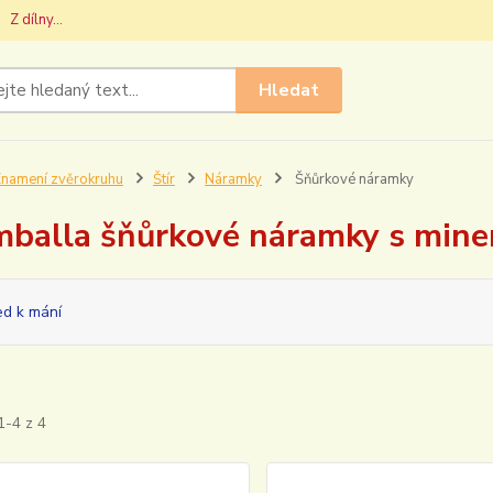
Z dílny...
Hledat
namení zvěrokruhu
Štír
Náramky
Šňůrkové náramky
balla šňůrkové náramky s miner
ed k mání
1-4 z 4