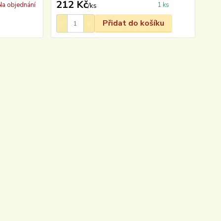
212 Kč
Na objednání
1 ks
/
ks
Přidat do košíku