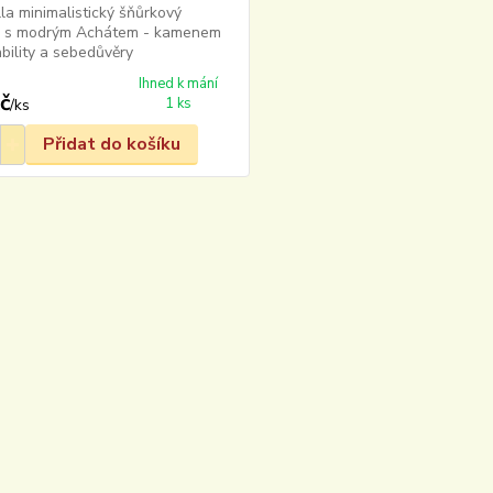
a minimalistický šňůrkový
 s modrým Achátem - kamenem
ability a sebedůvěry
Ihned k mání
č
1 ks
/
ks
Přidat do košíku