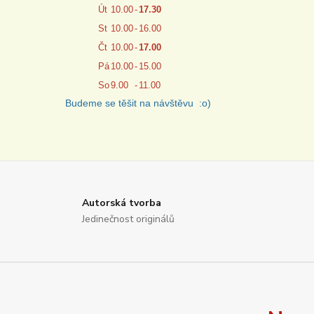
Út
10.00
-
17.30
St
10.00
-
16.00
Čt
10.00
-
17.00
Pá
10.00
-
15.00
So
9.00
-
11.00
Budeme se těšit na návštěvu :o)
Autorská tvorba
Jedinečnost originálů