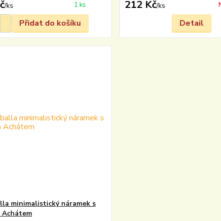
č
212 Kč
1 ks
/
ks
/
ks
Přidat do košíku
Detail
la minimalistický náramek s
 Achátem