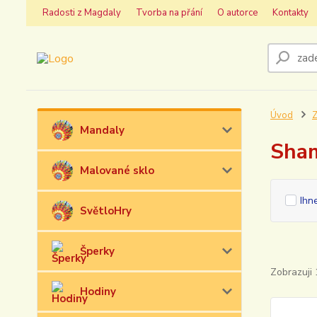
Radosti z Magdaly
Tvorba na přání
O autorce
Kontakty
Úvod
Z
Mandaly
Sham
Malované sklo
Ihn
SvětloHry
Šperky
Zobrazuji 
Hodiny