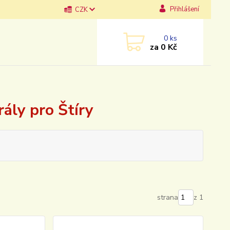
Přihlášení
CZK
0
ks
za
0 Kč
ály pro Štíry
strana
z 1