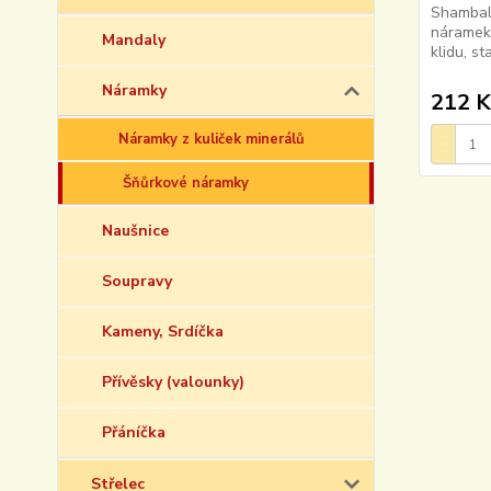
Shamball
náramek
Mandaly
klidu, st
Náramky
212 K
Náramky z kuliček minerálů
Šňůrkové náramky
Naušnice
Soupravy
Kameny, Srdíčka
Přívěsky (valounky)
Přáníčka
Střelec