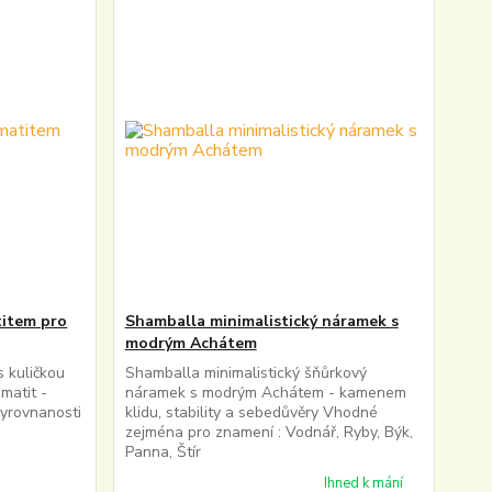
item pro
Shamballa minimalistický náramek s
modrým Achátem
 kuličkou
Shamballa minimalistický šňůrkový
matit -
náramek s modrým Achátem - kamenem
vyrovnanosti
klidu, stability a sebedůvěry Vhodné
zejména pro znamení : Vodnář, Ryby, Býk,
Panna, Štír
Ihned k mání