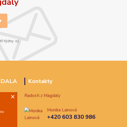
gdaly
ři týdny :o)
GDALA
Kontakty
Radosti z Magdaly
Monika Lainová
+420 603 830 986