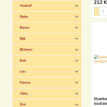
212 K
Vodnář
Ryby
Beran
Býk
Blíženci
Rak
Lev
Panna
Váhy
Shambal
modrým
Štír