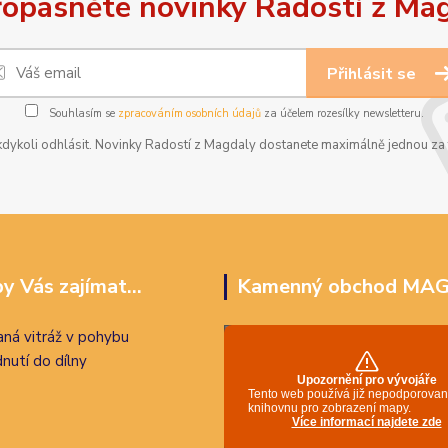
opásněte novinky Radostí z Ma
Přihlásit se
Souhlasím se
zpracováním osobních údajů
za účelem rozesílky newsletteru.
dykoli odhlásit. Novinky Radostí z Magdaly dostanete maximálně jednou za t
y Vás zajímat...
Kamenný obchod MA
ná vitráž v pohybu
nutí do dílny