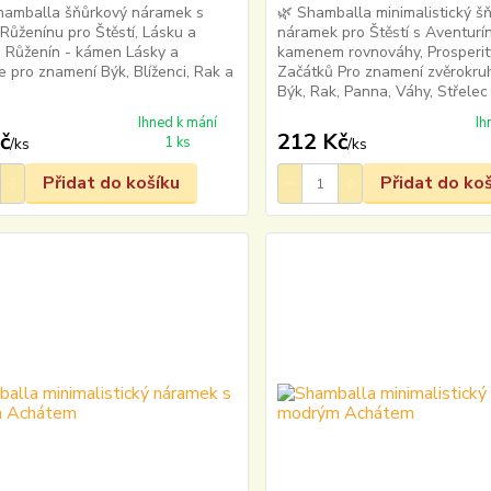
hamballa šňůrkový náramek s
🌿 Shamballa minimalistický š
 Růženínu pro Štěstí, Lásku a
náramek pro Štěstí s Aventurí
 Růženín - kámen Lásky a
kamenem rovnováhy, Prosperit
 pro znamení Býk, Blíženci, Rak a
Začátků Pro znamení zvěrokruh
Býk, Rak, Panna, Váhy, Střelec
Ihned k mání
Ih
č
212 Kč
1 ks
/
ks
/
ks
Přidat do košíku
Přidat do ko