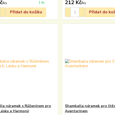
č
212 Kč
1 ks
/
ks
/
ks
Přidat do košíku
Přidat do ko
la náramek s Růženínem pro
Shamballa náramek pro štěs
 Lásku a Harmonii
Aventurínem