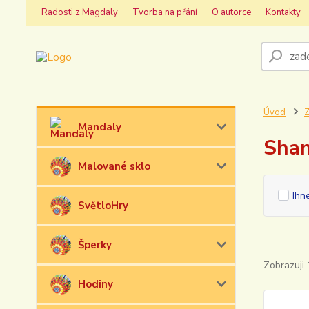
Radosti z Magdaly
Tvorba na přání
O autorce
Kontakty
Úvod
Z
Mandaly
Sham
Malované sklo
Ihn
SvětloHry
Šperky
Zobrazuji 
Hodiny