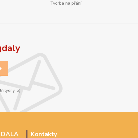
Tvorba na přání
gdaly
ři týdny :o)
GDALA
Kontakty