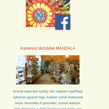
Kamenný obchůdek
MAGDALA
Kromě autorské tvorby zde najdete například
výborné sypané čaje, krásné ručně malované
svíce, keramiku či porcelán, vonné esence,
milé dekorace a další inspiraci pro dárky pro