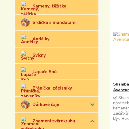
Kameny, těžítka
Srdíčka s mandalami
Andělky
Svícny
Lapače Snů
Shambal
Přáníčka, zápisníky
Aventu
🌿 Shamb
náramek 
Dárkové čaje
kamenem
Začátků 
Býk, Rak
Znamení zvěrokruhu