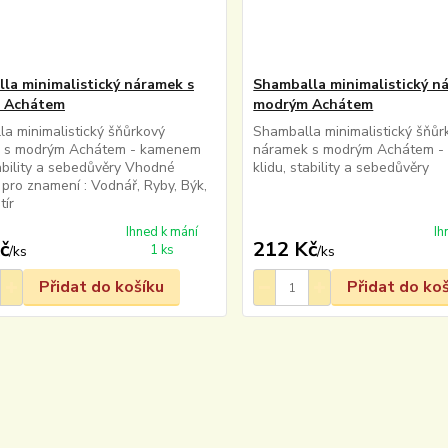
la minimalistický náramek s
Shamballa minimalistický n
 Achátem
modrým Achátem
a minimalistický šňůrkový
Shamballa minimalistický šňůr
 s modrým Achátem - kamenem
náramek s modrým Achátem 
tability a sebedůvěry Vhodné
klidu, stability a sebedůvěry
pro znamení : Vodnář, Ryby, Býk,
tír
Ihned k mání
Ih
č
212 Kč
1 ks
/
ks
/
ks
Přidat do košíku
Přidat do ko