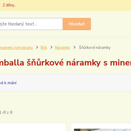
Z dílny...
Hledat
namení zvěrokruhu
Býk
Náramky
Šňůrkové náramky
balla šňůrkové náramky s miner
ed k mání
1-8 z 8