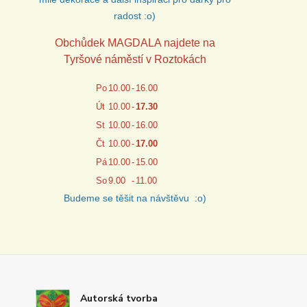
radost :o)
Obchůdek MAGDALA najdete na
Tyršové náměstí v Roztokách
Po
10.00
-
16.00
Út
10.00
-
17.30
St
10.00
-
16.00
Čt
10.00
-
17.00
Pá
10.00
-
15.00
So
9.00
-
11.00
Budeme se těšit na návštěvu :o)
Autorská tvorba