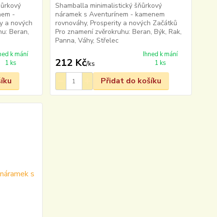
ňůrkový
Shamballa minimalistický šňůrkový
nem -
náramek s Aventurínem - kamenem
y a nových
rovnováhy, Prosperity a nových Začátků
u: Beran,
Pro znamení zvěrokruhu: Beran, Býk, Rak,
Panna, Váhy, Střelec
ned k mání
Ihned k mání
212 Kč
1 ks
1 ks
/
ks
šíku
Přidat do košíku