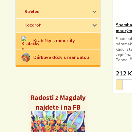
Střelec
Shambal
Kozoroh
modrým
Shamball
Krabičky s minerály
náramek
klidu, s
zejména 
Dárkové dózy s mandalou
Panna, Š
212 K