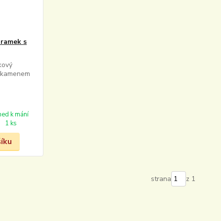
áramek s
kový
- kamenem
ned k mání
1 ks
šíku
strana
z 1