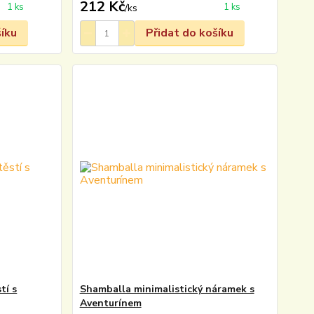
212 Kč
1 ks
1 ks
/
ks
šíku
Přidat do košíku
tí s
Shamballa minimalistický náramek s
Aventurínem