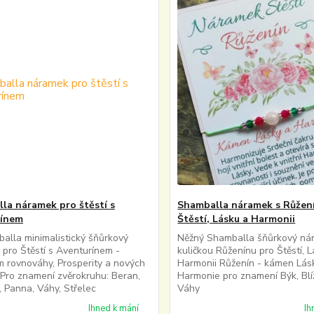
la náramek pro štěstí s
Shamballa náramek s Růžen
rínem
Štěstí, Lásku a Harmonii
alla minimalistický šňůrkový
Něžný Shamballa šňůrkový ná
pro Štěstí s Aventurínem -
kuličkou Růženínu pro Štěstí, 
 rovnováhy, Prosperity a nových
Harmonii Růženín - kámen Lás
Pro znamení zvěrokruhu: Beran,
Harmonie pro znamení Býk, Blí
, Panna, Váhy, Střelec
Váhy
Ihned k mání
Ih