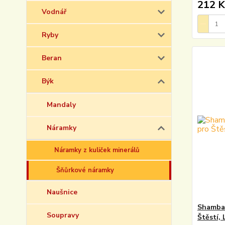
212 K
Vodnář
Ryby
Beran
Býk
Mandaly
Náramky
Náramky z kuliček minerálů
Šňůrkové náramky
Naušnice
Shambal
Soupravy
Štěstí,