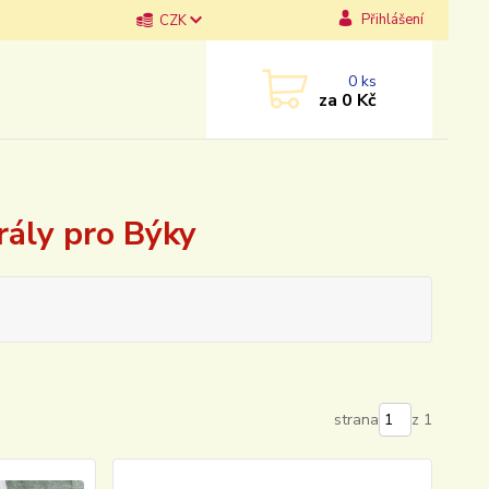
Přihlášení
CZK
0
ks
za
0 Kč
ály pro Býky
strana
z 1