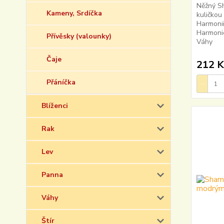
Něžný S
Kameny, Srdíčka
kuličkou
Harmonii
Harmonie
Přívěsky (valounky)
Váhy
Čaje
212 K
Přáníčka
Blíženci
Rak
Lev
Panna
Váhy
Štír