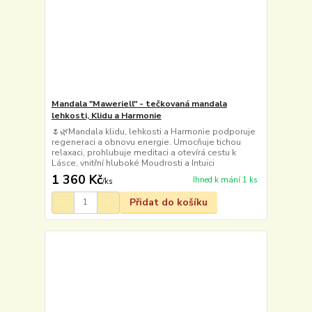
Mandala "Maweriell" - tečkovaná mandala
lehkosti, Klidu a Harmonie
🌷🌿Mandala klidu, lehkosti a Harmonie podporuje
regeneraci a obnovu energie. Umocňuje tichou
relaxaci, prohlubuje meditaci a otevírá cestu k
Lásce, vnitřní hluboké Moudrosti a Intuici
1 360 Kč
Ihned k mání 1 ks
/
ks
Přidat do košíku