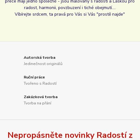
přece mají jedno společné - jsou malovány s radostí a Láskou pro
radost, harmonii, povzbuzení i tiché obejmutí....
Víbírejte srdcem, ta pravá pro Vás si Vás "prostě najde"
Autorská tvorba
Jedinečnost originálů
Ruční práce
Tvořeno s Radostí
Zakázková tvorba
Tvorba na přání
Nepropásněte novinky Radostí z