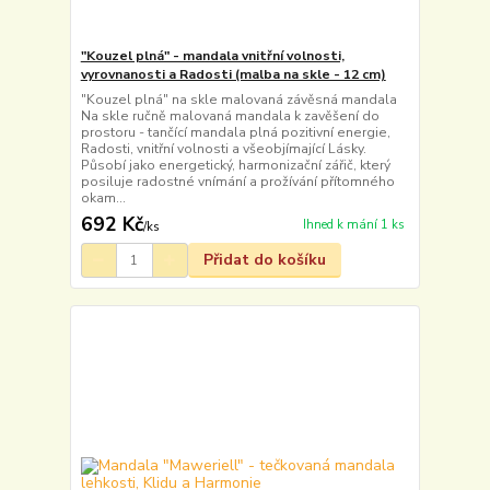
"Kouzel plná" - mandala vnitřní volnosti,
vyrovnanosti a Radosti (malba na skle - 12 cm)
"Kouzel plná" na skle malovaná závěsná mandala
Na skle ručně malovaná mandala k zavěšení do
prostoru - tančící mandala plná pozitivní energie,
Radosti, vnitřní volnosti a všeobjímající Lásky.
Působí jako energetický, harmonizační zářič, který
posiluje radostné vnímání a prožívání přítomného
okam...
692 Kč
Ihned k mání 1 ks
/
ks
Přidat do košíku