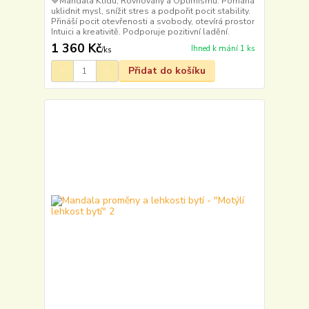
💙Mandala Klidu, Rovnováhy a Optimismu. Pomáhá
uklidnit mysl, snížit stres a podpořit pocit stability.
Přináší pocit otevřenosti a svobody, otevírá prostor
Intuici a kreativitě. Podporuje pozitivní ladění.
1 360 Kč
Ihned k mání 1 ks
/
ks
Přidat do košíku