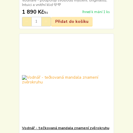
Vodnáře - podporují svobodu myšlení, originalitu,
Intuici a vnitřní klid 🩵💜
1 890 Kč
Ihned k mání 1 ks
/
ks
Přidat do košíku
Vodnář - tečkovaná mandala znamení zvěrokruhu