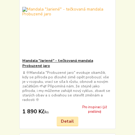
Mandala "Jariené" - tečkovaná mandala
Probuzené jaro
🌷🌞Mandala "Probuzené jaro" evokuje okamžik,
kdy se příroda po dlouhé zimě opět probouzí, vše
je v rozpuku, vrací se síla k růstu, obnově a novým
začátkům 🌱🌿 Připomíná nám, že stejně jako
příroda, i my můžeme zahájit nový cyklus, zbavit se
starých obav a s odvahou se otevřít změnám a
radosti 🌞
Pro inspiraci (již
1 890 Kč
prodáno)
/
ks
Detail