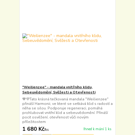
"Weilienzee" - mandala vnitřního klidu,
Sebeuvědomění, Svěžesti a Otevřenosti
💙💜Tato krásná tečkovaná mandala "Weilienzee"
přináší Harmonii, ve které se setkává klid s radostí a
něha se silou. Podporuje regeneraci, pomáhá
prohlubovat vnitřní klid a sebeuvědomění. Přináší
pocit osvěžení, otevřenost vůči novým
příležitostem
1 680 Kč
Ihned k mání 1 ks
/
ks