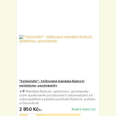
"Soliweldie"- tečkovaná mandala Radosti,
optimismu, spontaneity
☀️🧡 Mandala Radosti, optimismu, spontaneity -
svým vyzařováním povzbuzení k seberealizaci a k
sebevyjádření a plnému prožívání Radosti, pohybu
a činorodosti
2 850 Kč
Ihned k mání 1 ks
/
ks