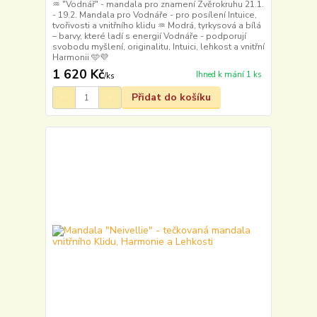
♒ "Vodnář" - mandala pro znamení Zvěrokruhu 21.1.
- 19.2. Mandala pro Vodnáře - pro posílení Intuice,
tvořivosti a vnitřního klidu ♒ Modrá, tyrkysová a bílá
– barvy, které ladí s energií Vodnáře - podporují
svobodu myšlení, originalitu, Intuici, lehkost a vnitřní
Harmonii 🩵💜
1 620 Kč
Ihned k mání 1 ks
/
ks
Přidat do košíku