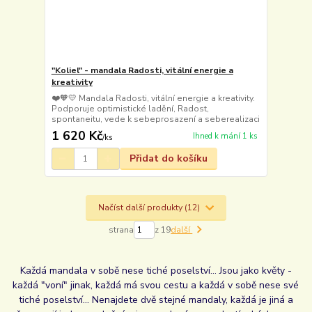
"Koliel" - mandala Radosti, vitální energie a
kreativity
❤️🧡💛 Mandala Radosti, vitální energie a kreativity.
Podporuje optimistické ladění, Radost,
spontaneitu, vede k sebeprosazení a seberealizaci
1 620 Kč
Ihned k mání 1 ks
/
ks
Přidat do košíku
Načíst další produkty (12)
strana
z 19
další
Každá mandala v sobě nese tiché poselství... Jsou jako květy -
každá "voní" jinak, každá má svou cestu a každá v sobě nese své
tiché poselství... Nenajdete dvě stejné mandaly, každá je jiná a