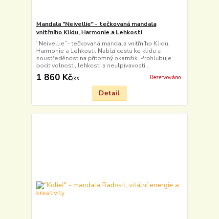
Mandala "Neivellie" - tečkovaná mandala
vnitřního Klidu, Harmonie a Lehkosti
"Neivellieˇ- tečkovaná mandala vnitřního Klidu,
Harmonie a Lehkosti. Nabízí cestu ke klidu a
soustředěnost na přítomný okamžik. Prohlubuje
pocit volnosti, lehkosti a neulpívavosti...
1 860 Kč
Rezervováno
/
ks
Detail