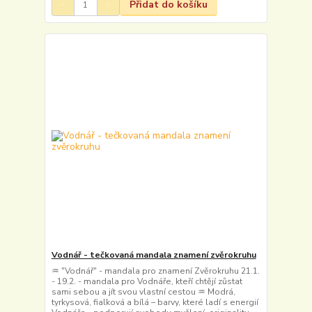
Přidat do košíku
Vodnář - tečkovaná mandala znamení zvěrokruhu
♒ "Vodnář" - mandala pro znamení Zvěrokruhu 21.1.
- 19.2. - mandala pro Vodnáře, kteří chtějí zůstat
sami sebou a jít svou vlastní cestou ♒ Modrá,
tyrkysová, fialková a bílá – barvy, které ladí s energií