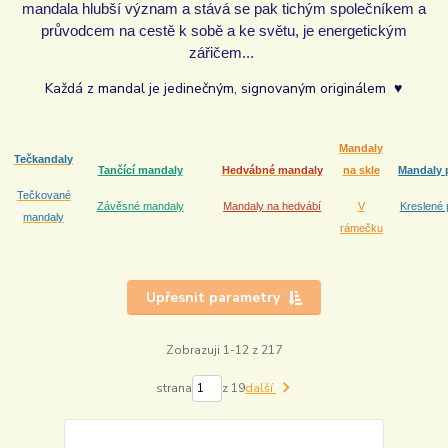
mandala hlubší význam a stává se pak tichým společníkem a
průvodcem na cestě k sobě a ke světu, je energetickým
zářičem...
Každá z mandal je jedinečným, signovaným originálem ♥
Mandaly
Tečkandaly
Tančící mandaly
Hedvábné mandaly
na skle
Mandaly 
Tečkované
Závěsné mandaly
Mandaly na hedvábí
V
Kreslené 
mandaly
rámečku
Upřesnit parametry
Zobrazuji 1-12 z 217
strana
z 19
další