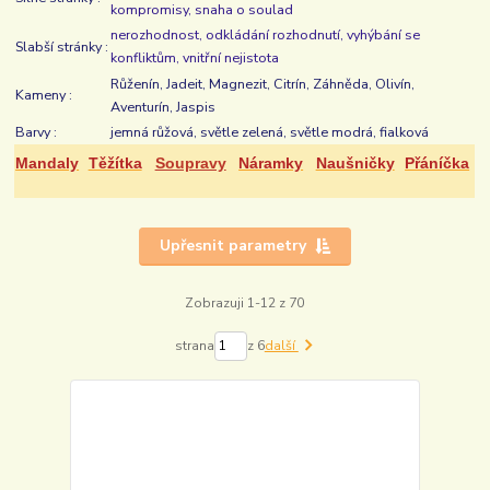
kompromisy, snaha o soulad
nerozhodnost, odkládání rozhodnutí,
vyhýbání se
Slabší stránky :
konfliktům, vnitřní nejistota
Růženín, Jadeit, Magnezit, Citrín, Záhněda, Olivín,
Kameny :
Aventurín, Jaspis
Barvy :
jemná růžová, světle zelená, světle modrá, fialková
Mandaly
Těžítka
Soupravy
Náramky
Naušničky
Přáníčka
Upřesnit parametry
Zobrazuji 1-12 z 70
strana
z 6
další