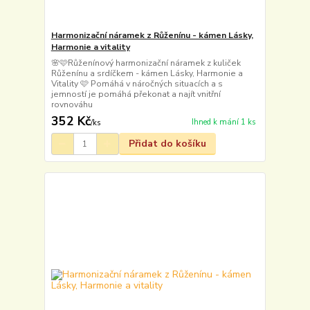
Harmonizační náramek z Růženínu - kámen Lásky,
Harmonie a vitality
🌸🩷Růženínový harmonizační náramek z kuliček
Růženínu a srdíčkem - kámen Lásky, Harmonie a
Vitality 🩷 Pomáhá v náročných situacích a s
jemností je pomáhá překonat a najít vnitřní
rovnováhu
352 Kč
Ihned k mání 1 ks
/
ks
Přidat do košíku