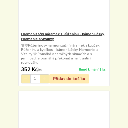
Harmonizační náramek z Růženínu - kámen Lásky,
Harmonie a vitality
🌸🩷Růženínový harmonizační náramek z kuliček
Růženínu a kytičkou - kámen Lásky, Harmonie a
Vitality 🩷 Pomáhá v náročných situacích a s
jemností je pomáhá překonat a najít vnitřní
rovnováhu
352 Kč
Ihned k mání 1 ks
/
ks
Přidat do košíku