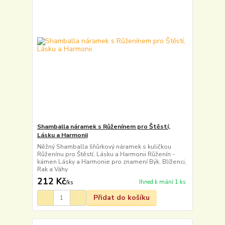
Shamballa náramek s Růženínem pro Štěstí,
Lásku a Harmonii
Něžný Shamballa šňůrkový náramek s kuličkou
Růženínu pro Štěstí, Lásku a Harmonii Růženín -
kámen Lásky a Harmonie pro znamení Býk, Blíženci,
Rak a Váhy
212 Kč
Ihned k mání 1 ks
/
ks
Přidat do košíku