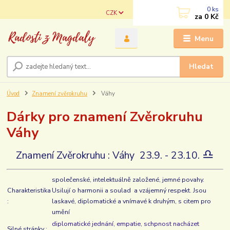
0
ks
CZK
za
0 Kč
Menu
Hledat
Úvod
Znamení zvěrokruhu
Váhy
Dárky pro znamení Zvěrokruhu
Váhy
♎️
Znamení Zvěrokruhu : Váhy 23.9. - 23.10.
společenské, intelektuálně založené, jemné povahy.
Charakteristika
Usilují o harmonii a soulad a vzájemný respekt. Jsou
:
laskavé, diplomatické a vnímavé k druhým, s citem pro
umění
diplomatické jednání, empatie, schpnost nacházet
Silné stránky :