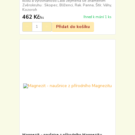
klidu a vyrovnanosti Ladí zejména se znamením
Zvěrokruhu : Skopec, Blíženci, Rak. Panna, Štír, Váhy,
Kozoroh
462 Kč
Ihned k mání 1 ks
/
ks
Přidat do košíku
Magnezit - naušnice z přírodního Magnezitu