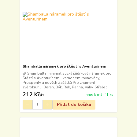
Shamballa náramek pro štěstí s Aventurínem
🌿 Shamballa minimalistický šňůrkový náramek pro
Štěstí s Aventurínem - kamenem rovnováhy,
Prosperity a nových Začátků Pro znamení
zvěrokruhu: Beran, Býk, Rak, Panna, Váhy, Střelec
212 Kč
Ihned k mání 1 ks
/
ks
Přidat do košíku