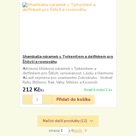
Shamballa náramek s Tyrkenitem a delfínkem pro
Štěstí a rovnováhu
🐬Krásný šňůrkový náramek s Tyrkenitem a
delfínkem pro Štěstí, vyrovnanost, Lásku a Harmonii
🐬Ladí zejména pro znameními Zvěrokruhu : Vodnář,
Ryby, Blíženci, Rak, Váhy, Střelec a Kozoroh
212 Kč
Ihned k mání 1 ks
/
ks
Přidat do košíku
Načíst další produkty (12)
strana
z 6
další