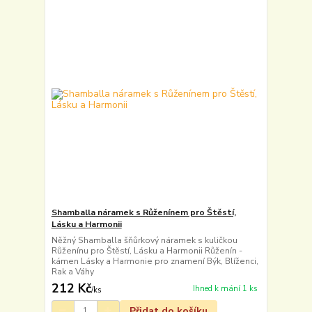
Shamballa náramek s Růženínem pro Štěstí,
Lásku a Harmonii
Něžný Shamballa šňůrkový náramek s kuličkou
Růženínu pro Štěstí, Lásku a Harmonii Růženín -
kámen Lásky a Harmonie pro znamení Býk, Blíženci,
Rak a Váhy
212 Kč
Ihned k mání 1 ks
/
ks
Přidat do košíku