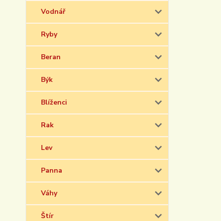
Vodnář
Ryby
Beran
Býk
Blíženci
Rak
Lev
Panna
Váhy
Štír