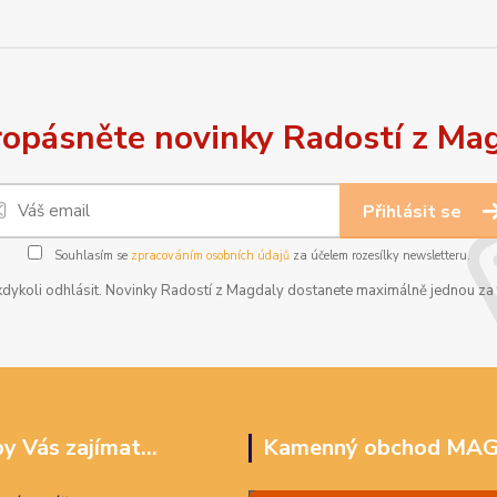
opásněte novinky Radostí z Ma
Přihlásit se
Souhlasím se
zpracováním osobních údajů
za účelem rozesílky newsletteru.
dykoli odhlásit. Novinky Radostí z Magdaly dostanete maximálně jednou za t
y Vás zajímat...
Kamenný obchod MA