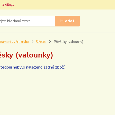
Z dílny...
Hledat
namení zvěrokruhu
Střelec
Přívěsky (valounky)
ěsky (valounky)
tegorii nebylo nalezeno žádné zboží.