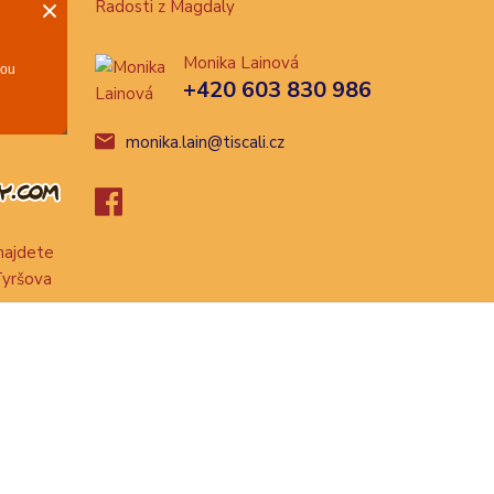
Radosti z Magdaly
Monika Lainová
+420 603 830 986
monika.lain@tiscali.cz
ajdete
Tyršova
Vytvořeno na
Eshop-rychle.cz