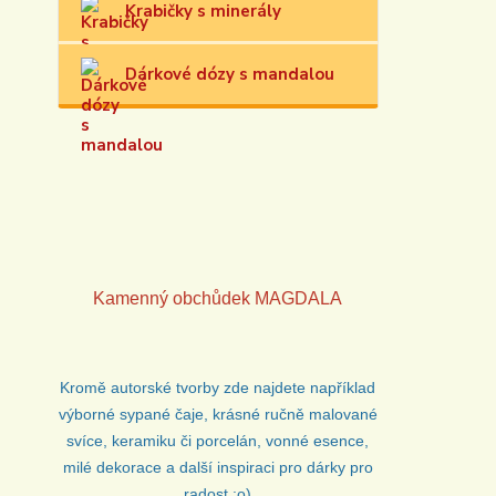
Krabičky s minerály
Dárkové dózy s mandalou
Kamenný obchůdek
MAGDALA
Kromě autorské tvorby zde najdete například
výborné sypané čaje, krásné ručně malované
svíce, keramiku či porcelán, vonné esence,
milé dekorace a další inspiraci pro dárky pro
radost :o)