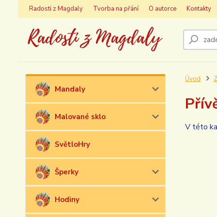
Radosti z Magdaly
Tvorba na přání
O autorce
Kontakty
Úvod
Z
Mandaly
Přív
Malované sklo
V této ka
SvětloHry
Šperky
Hodiny