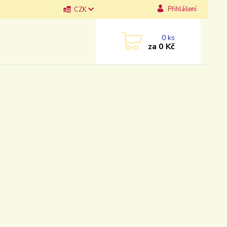
Přihlášení
CZK
0
ks
za
0 Kč