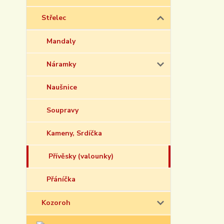
Střelec
Mandaly
Náramky
Naušnice
Soupravy
Kameny, Srdíčka
Přívěsky (valounky)
Přáníčka
Kozoroh