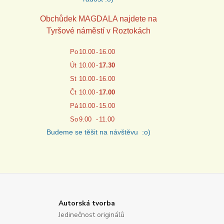
Obchůdek MAGDALA najdete na
Tyršové náměstí v Roztokách
Po
10.00
-
16.00
Út
10.00
-
17.30
St
10.00
-
16.00
Čt
10.00
-
17.00
Pá
10.00
-
15.00
So
9.00
-
11.00
Budeme se těšit na návštěvu :o)
Autorská tvorba
Jedinečnost originálů