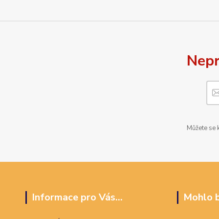
Nepr
Můžete se k
Informace pro Vás...
Mohlo b