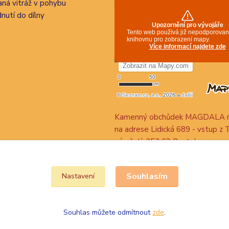
ná vitráž v pohybu
nutí do dílny
Kamenný obchůdek MAGDALA n
na adrese Lidická 689 - vstup z 
náměstí, 252 63 Roztoky
Souhlasím
Nastavení
Souhlas můžete odmítnout
zde
.