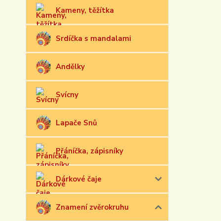
Kameny, těžítka
Srdíčka s mandalami
Andělky
Svícny
Lapače Snů
Přáníčka, zápisníky
Dárkové čaje
Znamení zvěrokruhu