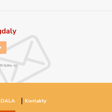
gdaly
ři týdny :o)
GDALA
Kontakty