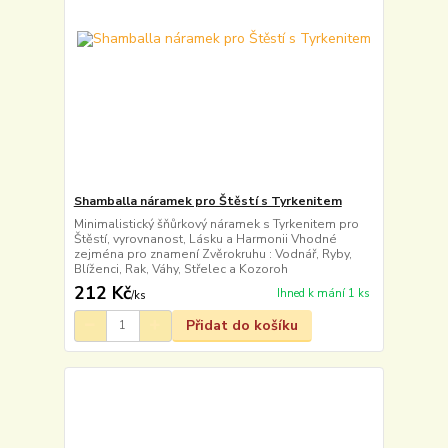
Shamballa náramek pro Štěstí s Tyrkenitem
Minimalistický šňůrkový náramek s Tyrkenitem pro
Štěstí, vyrovnanost, Lásku a Harmonii Vhodné
zejména pro znamení Zvěrokruhu : Vodnář, Ryby,
Blíženci, Rak, Váhy, Střelec a Kozoroh
212 Kč
Ihned k mání 1 ks
/
ks
Přidat do košíku