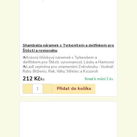
Shamballa náramek s Tyrkenitem a delfínkem pro
Štěstí a rovnováhu
🐬Krásný šňůrkový náramek s Tyrkenitem a
delfínkem pro Štěstí, vyrovnanost, Lásku a Harmonii
🐬Ladí zejména pro znameními Zvěrokruhu : Vodnář,
Ryby, Blíženci, Rak, Váhy, Střelec a Kozoroh
212 Kč
Ihned k mání 1 ks
/
ks
Přidat do košíku