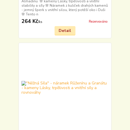
Almadinu 🌸 kameny Lásky, trpělivosti a vnitřní
stability a síly 🌸 Náramek z kuliček drahých kamenů
- jemný šperk s vnitřní silou, který potěší oko i Duši
🌸 Tento n
264 Kč
Rezervováno
/
ks
Detail