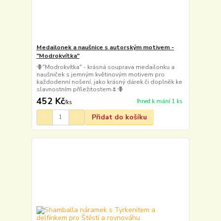
Medailonek a naušnice s autorským motivem -
"Modrokvítka"
🪻"Modrokvítka" - krásná souprava medailonku a
naušniček s jemným květinovým motivem pro
každodenní nošení, jako krásný dárek či doplněk ke
slavnostním příležitostem🌷🪻
452 Kč
Ihned k mání 1 ks
/
ks
Přidat do košíku