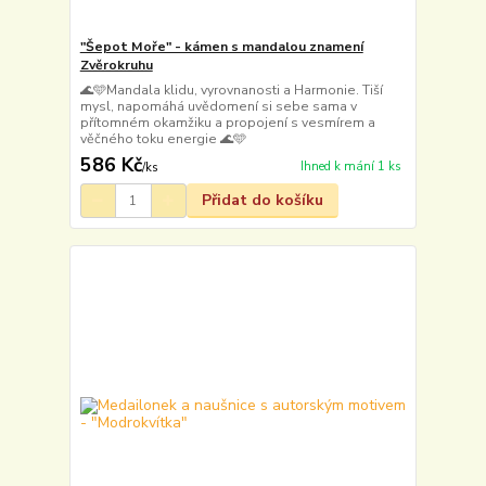
"Šepot Moře" - kámen s mandalou znamení
Zvěrokruhu
🌊🩵Mandala klidu, vyrovnanosti a Harmonie. Tiší
mysl, napomáhá uvědomení si sebe sama v
přítomném okamžiku a propojení s vesmírem a
věčného toku energie 🌊🩵
586 Kč
Ihned k mání 1 ks
/
ks
Přidat do košíku