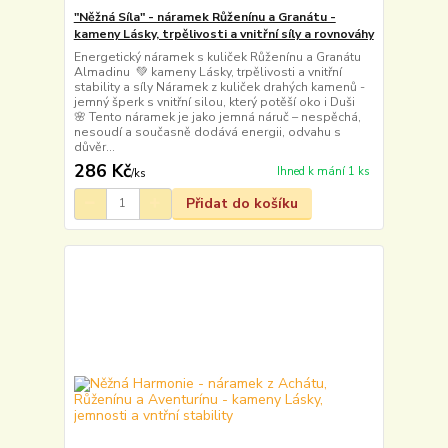
"Něžná Síla" - náramek Růženínu a Granátu -
kameny Lásky, trpělivosti a vnitřní síly a rovnováhy
Energetický náramek s kuliček Růženínu a Granátu
Almadinu 💚 kameny Lásky, trpělivosti a vnitřní
stability a síly Náramek z kuliček drahých kamenů -
jemný šperk s vnitřní silou, který potěší oko i Duši
🌸 Tento náramek je jako jemná náruč – nespěchá,
nesoudí a současně dodává energii, odvahu s
důvěr...
286 Kč
Ihned k mání 1 ks
/
ks
Přidat do košíku