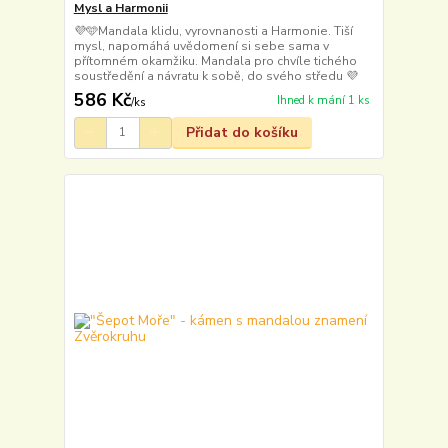
Mysl a Harmonii
💜🩵Mandala klidu, vyrovnanosti a Harmonie. Tiší
mysl, napomáhá uvědomení si sebe sama v
přítomném okamžiku. Mandala pro chvíle tichého
soustředění a návratu k sobě, do svého středu 💜
586 Kč
Ihned k mání 1 ks
/
ks
Přidat do košíku