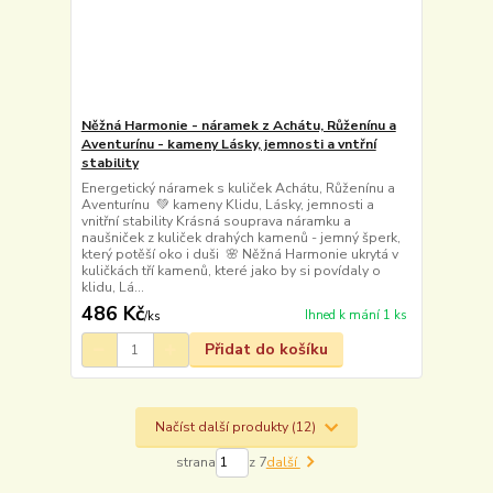
Něžná Harmonie - náramek z Achátu, Růženínu a
Aventurínu - kameny Lásky, jemnosti a vntřní
stability
Energetický náramek s kuliček Achátu, Růženínu a
Aventurínu 💚 kameny Klidu, Lásky, jemnosti a
vnitřní stability Krásná souprava náramku a
naušniček z kuliček drahých kamenů - jemný šperk,
který potěší oko i duši 🌸 Něžná Harmonie ukrytá v
kuličkách tří kamenů, které jako by si povídaly o
klidu, Lá...
486 Kč
Ihned k mání 1 ks
/
ks
Přidat do košíku
Načíst další produkty (12)
strana
z 7
další