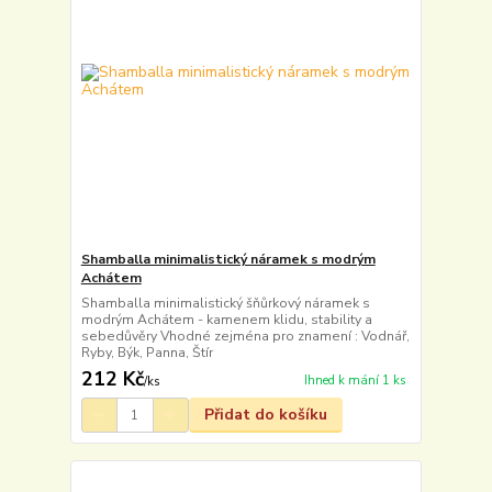
Shamballa minimalistický náramek s modrým
Achátem
Shamballa minimalistický šňůrkový náramek s
modrým Achátem - kamenem klidu, stability a
sebedůvěry Vhodné zejména pro znamení : Vodnář,
Ryby, Býk, Panna, Štír
212 Kč
Ihned k mání 1 ks
/
ks
Přidat do košíku