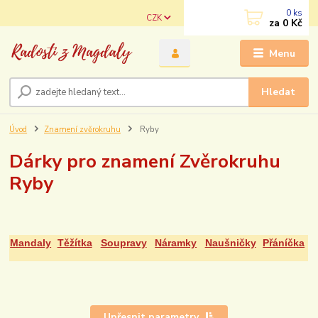
0
ks
CZK
za
0 Kč
Menu
Hledat
Úvod
Znamení zvěrokruhu
Ryby
Dárky pro znamení Zvěrokruhu
Ryby
Mandaly
Těžítka
Soupravy
Náramky
Naušničky
Přáníčka
Upřesnit parametry