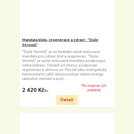
Mandala klidu, regenerace a zdraví - "Duše
Stromů"
"Duše Stromů" je na hedvábí ručně malovaná
mandala pro zdraví, klid a regeneraci "Duše
Stromů" je ručně malovaná mandala podporující
sebeúzdravu. Odvádí od stresu, podporuje
regeneraci a obnovu sil. Působí jako energetický,
harmonizační zářič, který posiluje vitální energii,
radostné vnímání a prož...
Pro inspiraci (již
2 420 Kč
prodáno)
/
ks
Detail