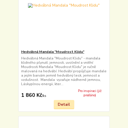
Hedvábná Mandala "Moudrost Klidu"
Hedvábná Mandala "Moudrost Klidu" - mandala
klidného plynutí, jemnosti, uvolnění a vnitřní
Moudrosti Mandala "Moudrost Klidu" je ručně
malovaná na hedvábí. Hedvábí propůjčuje mandale
a jejím barvám jemně hedvábný lesk, jemnost a
vzdušnost. Mandala vyzařuje nádherně jemnou,
Láskyplnou energii, kter...
Pro inspiraci (již
1 860 Kč
prodáno)
/
ks
Detail