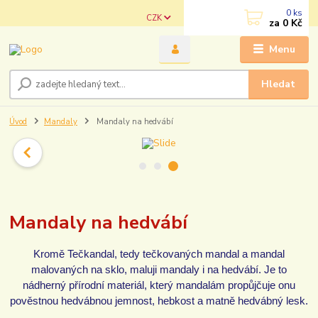
0
ks
CZK
za
0 Kč
Menu
Hledat
Úvod
Mandaly
Mandaly na hedvábí
Mandaly na hedvábí
Kromě Tečkandal, tedy tečkovaných mandal a mandal
malovaných na sklo, maluji mandaly i na hedvábí. Je to
nádherný přírodní materiál, který mandalám propůjčuje onu
pověstnou hedvábnou jemnost, hebkost a matně hedvábný lesk.