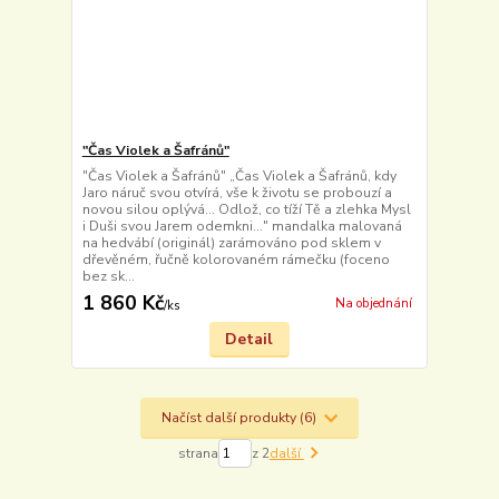
"Čas Violek a Šafránů"
"Čas Violek a Šafránů" „Čas Violek a Šafránů, kdy
Jaro náruč svou otvírá, vše k životu se probouzí a
novou silou oplývá... Odlož, co tíží Tě a zlehka Mysl
i Duši svou Jarem odemkni..." mandalka malovaná
na hedvábí (originál) zarámováno pod sklem v
dřevěném, řučně kolorovaném rámečku (foceno
bez sk...
1 860 Kč
Na objednání
/
ks
Detail
Načíst další produkty (6)
strana
z 2
další