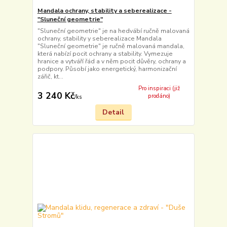
Mandala ochrany, stability a seberealizace -
"Sluneční geometrie"
"Sluneční geometrie" je na hedvábí ručně malovaná
ochrany, stability y seberealizace Mandala
"Sluneční geometrie" je ručně malovaná mandala,
která nabízí pocit ochrany a stability. Vymezuje
hranice a vytváří řád a v něm pocit důvěry, ochrany a
podpory. Působí jako energetický, harmonizační
zářič, kt...
Pro inspiraci (již
3 240 Kč
prodáno)
/
ks
Detail