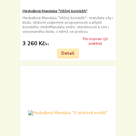
Hedvábná Mandala "Věčný koloběh"
Hedvábná Mandala "Věčný koloběh"- mandala síly i
klidu, vědomí vzájemné propojenosti a přijetí
koloběhu změnMandala změn, otevřenosti k nim i
vyrovnaného klidu, v němž se probou
Pro inspiraci (již
3 260 Kč
prodáno)
/
ks
Detail