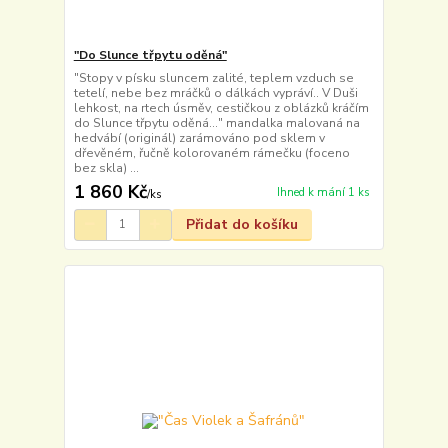
"Do Slunce třpytu oděná"
"Stopy v písku sluncem zalité, teplem vzduch se
tetelí, nebe bez mráčků o dálkách vypráví.. V Duši
lehkost, na rtech úsměv, cestičkou z oblázků kráčím
do Slunce třpytu oděná..." mandalka malovaná na
hedvábí (originál) zarámováno pod sklem v
dřevěném, řučně kolorovaném rámečku (foceno
bez skla) ...
1 860 Kč
Ihned k mání 1 ks
/
ks
Přidat do košíku