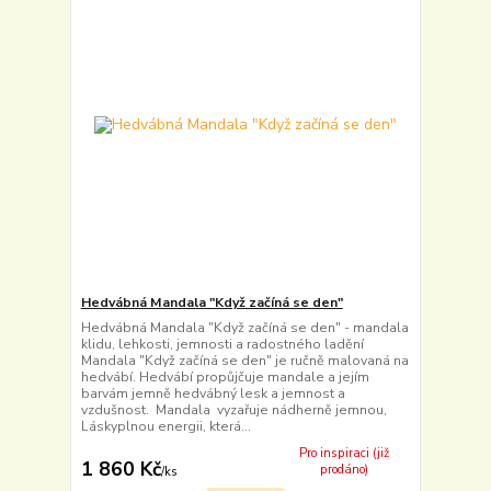
Hedvábná Mandala "Když začíná se den"
Hedvábná Mandala "Když začíná se den" - mandala
klidu, lehkosti, jemnosti a radostného ladění
Mandala "Když začíná se den" je ručně malovaná na
hedvábí. Hedvábí propůjčuje mandale a jejím
barvám jemně hedvábný lesk a jemnost a
vzdušnost. Mandala vyzařuje nádherně jemnou,
Láskyplnou energii, která...
Pro inspiraci (již
1 860 Kč
prodáno)
/
ks