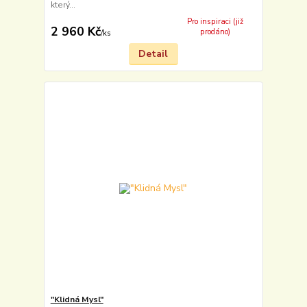
který...
Pro inspiraci (již
2 960 Kč
prodáno)
/
ks
Detail
"Klidná Mysl"