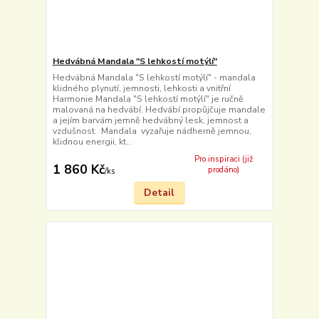
Hedvábná Mandala "S lehkostí motýlí"
Hedvábná Mandala "S lehkostí motýlí" - mandala
klidného plynutí, jemnosti, lehkosti a vnitřní
Harmonie Mandala "S lehkostí motýlí" je ručně
malovaná na hedvábí. Hedvábí propůjčuje mandale
a jejím barvám jemně hedvábný lesk, jemnost a
vzdušnost. Mandala vyzařuje nádherně jemnou,
klidnou energii, kt...
Pro inspiraci (již
1 860 Kč
prodáno)
/
ks
Detail