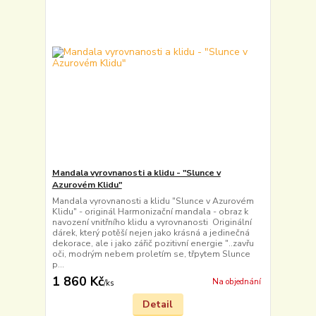
Mandala vyrovnanosti a klidu - "Slunce v
Azurovém Klidu"
Mandala vyrovnanosti a klidu "Slunce v Azurovém
Klidu" - originál Harmonizační mandala - obraz k
navození vnitřního klidu a vyrovnanosti Originální
dárek, který potěší nejen jako krásná a jedinečná
dekorace, ale i jako zářič pozitivní energie "..zavřu
oči, modrým nebem proletím se, třpytem Slunce
p...
1 860 Kč
Na objednání
/
ks
Detail