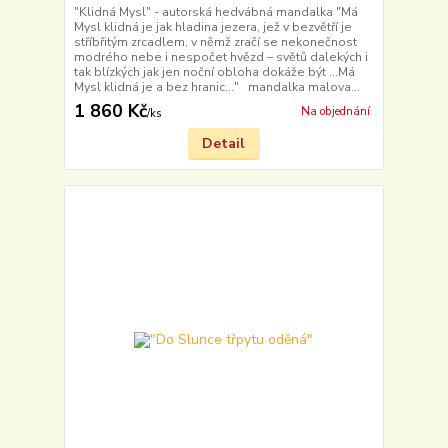
"Klidná Mysl" - autorská hedvábná mandalka "Má
Mysl klidná je jak hladina jezera, jež v bezvětří je
stříbřitým zrcadlem, v němž zračí se nekonečnost
modrého nebe i nespočet hvězd – světů dalekých i
tak blízkých jak jen noční obloha dokáže být ...Má
Mysl klidná je a bez hranic…" mandalka malova...
1 860 Kč
Na objednání
/
ks
Detail