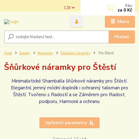
0
ks
CZK
za
0 Kč
Menu
Hledat
Úvod
Šperky
Náramky
Šňůrkové náramky
Pro Štěstí
Šňůrkové náramky pro Štěstí
Minimalistické Shamballa šňůrkové náramky pro Štěstí.
Elegantní, jemný módní doplněk i ochranný talisman pro
Štěstí. Tvořeno s Radostí a se Záměrem pro Radost,
podporu, Harmonii a ochranu
Upřesnit parametry
Zobrazuji 1-12 z 14