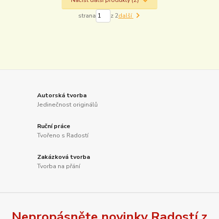
Načíst další produkty (2)
strana
z 2
další
Autorská tvorba
Jedinečnost originálů
Ruční práce
Tvořeno s Radostí
Zakázková tvorba
Tvorba na přání
Nepropásněte novinky Radostí z