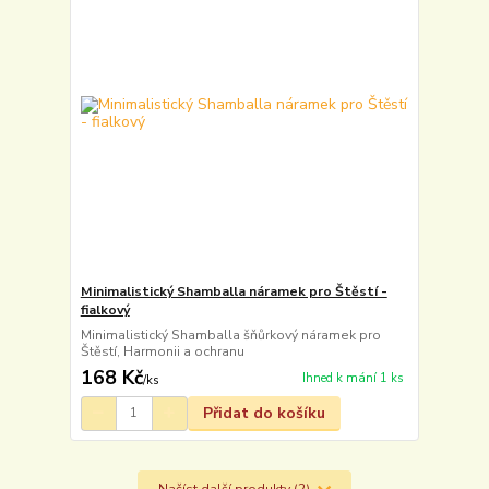
Minimalistický Shamballa náramek pro Štěstí -
fialkový
Minimalistický Shamballa šňůrkový náramek pro
Štěstí, Harmonii a ochranu
168 Kč
Ihned k mání 1 ks
/
ks
Přidat do košíku