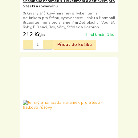
Shamballa náramek s Tyrkenitem a delfínkem pro
Štěstí a rovnováhu
🐬Krásný šňůrkový náramek s Tyrkenitem a
delfínkem pro Štěstí, vyrovnanost, Lásku a Harmonii
🐬Ladí zejména pro znameními Zvěrokruhu : Vodnář,
Ryby, Blíženci, Rak, Váhy, Střelec a Kozoroh
212 Kč
Ihned k mání 1 ks
/
ks
Přidat do košíku