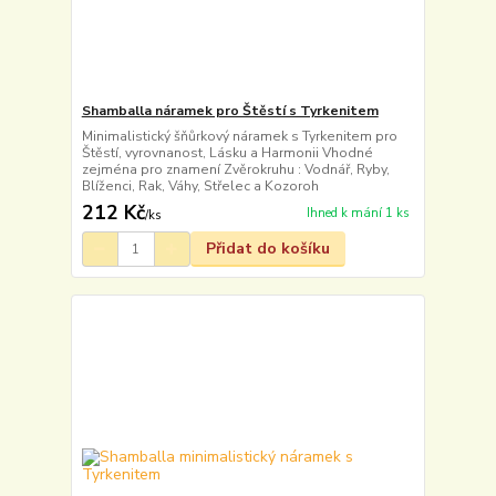
Shamballa náramek pro Štěstí s Tyrkenitem
Minimalistický šňůrkový náramek s Tyrkenitem pro
Štěstí, vyrovnanost, Lásku a Harmonii Vhodné
zejména pro znamení Zvěrokruhu : Vodnář, Ryby,
Blíženci, Rak, Váhy, Střelec a Kozoroh
212 Kč
Ihned k mání 1 ks
/
ks
Přidat do košíku