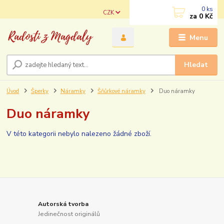
0
ks
CZK
za
0 Kč
Menu
Hledat
Úvod
Šperky
Náramky
Šňůrkové náramky
Duo náramky
Duo náramky
V této kategorii nebylo nalezeno žádné zboží.
Autorská tvorba
Jedinečnost originálů