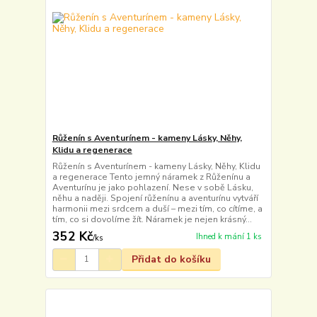
Růženín s Aventurínem - kameny Lásky, Něhy,
Klidu a regenerace
Růženín s Aventurínem - kameny Lásky, Něhy, Klidu
a regenerace Tento jemný náramek z Růženínu a
Aventurínu je jako pohlazení. Nese v sobě Lásku,
něhu a naději. Spojení růženínu a aventurínu vytváří
harmonii mezi srdcem a duší – mezi tím, co cítíme, a
tím, co si dovolíme žít. Náramek je nejen krásný...
352 Kč
Ihned k mání 1 ks
/
ks
Přidat do košíku