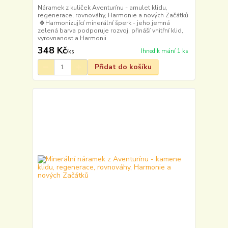
Náramek z kuliček Aventurínu - amulet klidu,
regenerace, rovnováhy, Harmonie a nových Začátků
🍀Harmonizující minerální šperk - jeho jemná
zelená barva podporuje rozvoj, přináší vnitřní klid,
vyrovnanost a Harmonii
348 Kč
Ihned k mání 1 ks
/
ks
Přidat do košíku