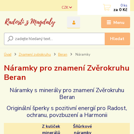
0
ks
CZK
za
0 Kč
Menu
Hledat
Úvod
Znamení zvěrokruhu
Beran
Náramky
Náramky pro znamení Zvěrokruhu
Beran
Náramky s minerály pro znamení Zvěrokruhu
Beran
Originální šperky s pozitivní energií pro Radost,
ochranu, povzbuzení a Harmonii
Z kuliček
Šňůrkové
minerálů
náramky