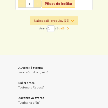
Přidat do košíku
Načíst další produkty (12)
strana
z 3
další
Autorská tvorba
Jedinečnost originálů
Ruční práce
Tvořeno s Radostí
Zakázková tvorba
Tvorba na přání