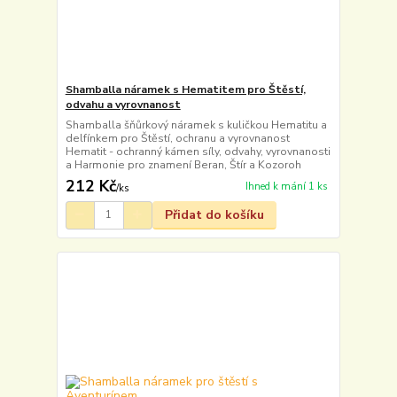
Shamballa náramek s Hematitem pro Štěstí,
odvahu a vyrovnanost
Shamballa šňůrkový náramek s kuličkou Hematitu a
delfínkem pro Štěstí, ochranu a vyrovnanost
Hematit - ochranný kámen síly, odvahy, vyrovnanosti
a Harmonie pro znamení Beran, Štír a Kozoroh
212 Kč
Ihned k mání 1 ks
/
ks
Přidat do košíku