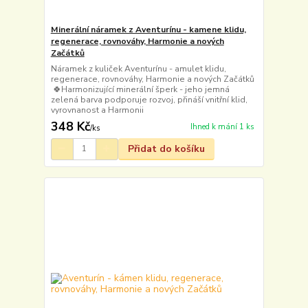
Minerální náramek z Aventurínu - kamene klidu,
regenerace, rovnováhy, Harmonie a nových
Začátků
Náramek z kuliček Aventurínu - amulet klidu,
regenerace, rovnováhy, Harmonie a nových Začátků
🍀Harmonizující minerální šperk - jeho jemná
zelená barva podporuje rozvoj, přináší vnitřní klid,
vyrovnanost a Harmonii
348 Kč
Ihned k mání 1 ks
/
ks
Přidat do košíku