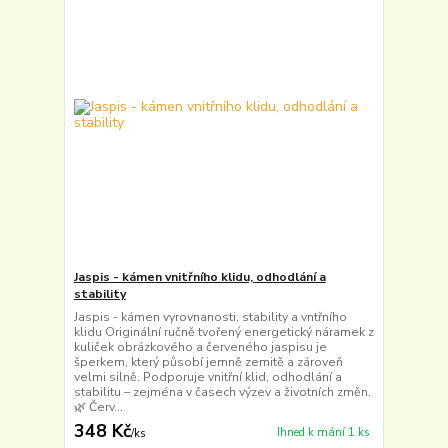
Jaspis - kámen vnitřního klidu, odhodlání a
stability
Jaspis - kámen vyrovnanosti, stability a vntřního
klidu Originální ručně tvořený energetický náramek z
kuliček obrázkového a červeného jaspisu je
šperkem, který působí jemně zemitě a zároveň
velmi silně. Podporuje vnitřní klid, odhodlání a
stabilitu – zejména v časech výzev a životních změn.
🌿 Červ...
348 Kč
Ihned k mání 1 ks
/
ks