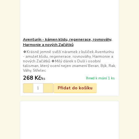
Aventurín - kámen klidu, regenerace, rovnováhy,
Harmonie a nových Začátků
🍀Krásně jemně svěží náramek z kuliček Aventurínu
- amulet klidu, regenerace, rovnováhy, Harmonie a
nových Začátků 🍀Milý dárek s Duší i osobní
talisman, který ocení nejen znamení Beran, Býk, Rak,
Váhy, Střelec
268 Kč
Ihned k mání 1 ks
/
ks
Přidat do košíku