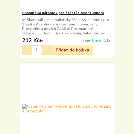
Shamballa náramek pro štěstí s Aventurínem
🌿 Shamballa minimalistický šňůrkový náramek pro
Štěstí s Aventurínem - kamenem rovnováhy,
Prosperity a nových Začátků Pro znamení
zvěrokruhu: Beran, Býk, Rak, Panna, Váhy, Střelec
212 Kč
Ihned k mání 1 ks
/
ks
Přidat do košíku