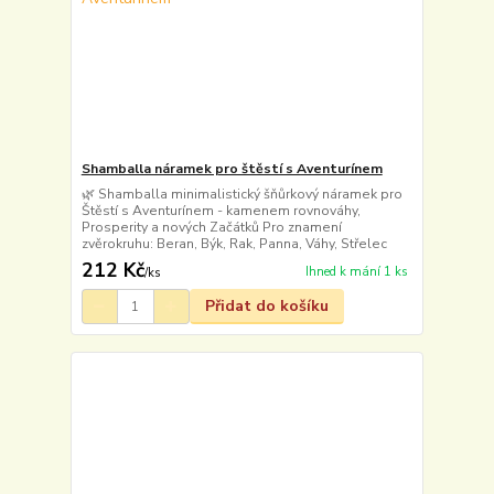
Shamballa náramek pro štěstí s Aventurínem
🌿 Shamballa minimalistický šňůrkový náramek pro
Štěstí s Aventurínem - kamenem rovnováhy,
Prosperity a nových Začátků Pro znamení
zvěrokruhu: Beran, Býk, Rak, Panna, Váhy, Střelec
212 Kč
Ihned k mání 1 ks
/
ks
Přidat do košíku