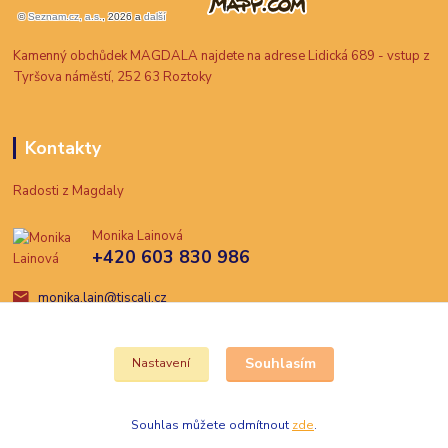
Kamenný obchůdek MAGDALA najdete na adrese Lidická 689 - vstup z
Tyršova náměstí, 252 63 Roztoky
Kontakty
Radosti z Magdaly
Monika Lainová
+420 603 830 986
monika.lain@tiscali.cz
Souhlasím
Nastavení
Souhlas můžete odmítnout
zde
.
Vytvořeno na
Eshop-rychle.cz