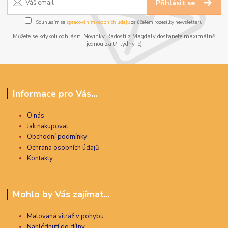
Přihlásit se
Souhlasím se
zpracováním osobních údajů
za účelem rozesílky newsletteru.
Můžete se kdykoli odhlásit. Novinky Radostí z Magdaly dostanete maximálně
jednou za tři týdny :o)
Informace pro Vás...
O nás
Jak nakupovat
Obchodní podmínky
Ochrana osobních údajů
Kontakty
Mohlo by Vás zajímat...
Malovaná vitráž v pohybu
Nahlédnutí do dílny