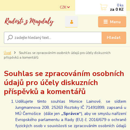
0
ks
CZK
za
0 Kč
Menu
Hledat
Úvod
Souhlas se zpracováním osobních údajů pro účely diskuzních
příspěvků a komentářů
Souhlas se zpracováním osobních
údajů pro účely diskuzních
příspěvků a komentářů
Udělujete tímto souhlas Monice Lainové, se sídlem
Jungmannova 208, 25263 Roztoky IČ 71491899, zapsaná u
MÚ Černošice (dále jen
„Správce“
), aby ve smyslu nařízení
Evropského parlamentu a Rady (EU) č. 2016/679 o ochraně
fyzických osob v souvislosti se zpracováním osobních údajů