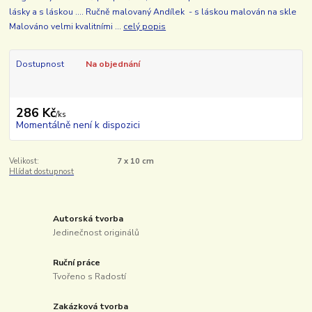
lásky a s láskou .... Ručně malovaný Andílek - s láskou malován na skle
Malováno velmi kvalitními ...
celý popis
Dostupnost
Na objednání
286 Kč
/
ks
Momentálně není k dispozici
Velikost:
7 x 10 cm
Hlídat dostupnost
Autorská tvorba
Jedinečnost originálů
Ruční práce
Tvořeno s Radostí
Zakázková tvorba