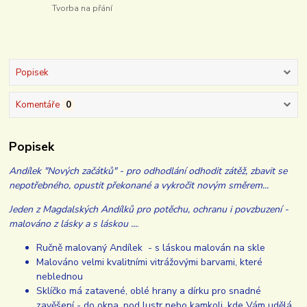
Tvorba na přání
Popisek
Komentáře
0
Popisek
Andílek "Nových začátků" - pro odhodlání odhodit zátěž, zbavit se
nepotřebného, opustit překonané a vykročit novým směrem...
Jeden z Magdalských Andílků pro potěchu, ochranu i povzbuzení -
malováno z lásky a s láskou ...
.
Ručně malovaný Andílek - s láskou malován na skle
Malováno velmi kvalitními vitrážovými barvami, které
neblednou
Sklíčko má zatavené, oblé hrany a dírku pro snadné
zavěšení - do okna, pod lustr nebo kamkoli, kde Vám udělá