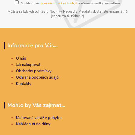
Souhlasím se
zpracováním osobních údajů
za účelem rozesílky newsletteru.
Můžete se kdykoli odhlásit. Novinky Radostí z Magdaly dostanete maximálně
jednou za tři týdny :o)
Informace pro Vás...
O nás
Jak nakupovat
Obchodní podmínky
Ochrana osobních údajů
Kontakty
Mohlo by Vás zajímat...
Malovaná vitráž v pohybu
Nahlédnutí do dílny