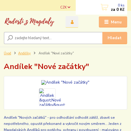
0
ks
CZK
za
0 Kč
Menu
Hledat
Úvod
Andělky
Andílek "Nové začátky"
Andílek "Nové začátky"
Andílek "Nových začátků" - pro odhodlání odhodit zátěž, zbavit se
nepotřebného, opustit překonané a vykročit novým směrem... Jeden z
Magdalských Andílků pro potěchu, ochranu i povzbuzení - malováno z