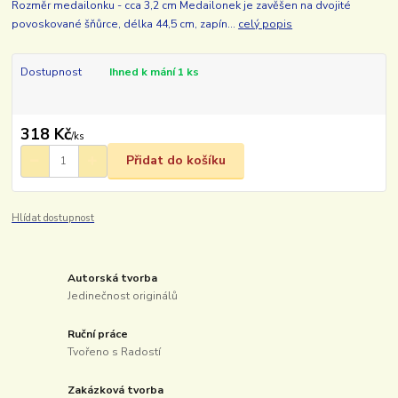
Rozměr medailonku - cca 3,2 cm Medailonek je zavěšen na dvojité
povoskované šňůrce, délka 44,5 cm, zapín...
celý popis
Dostupnost
Ihned k mání 1 ks
318 Kč
/
ks
Přidat do košíku
Hlídat dostupnost
Autorská tvorba
Jedinečnost originálů
Ruční práce
Tvořeno s Radostí
Zakázková tvorba