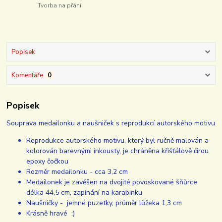
Tvorba na přání
Popisek
Komentáře
0
Popisek
Souprava medailonku a naušniček s reprodukcí autorského motivu
Reprodukce autorského motivu, který byl ručně malován a
kolorován barevnými inkousty, je chráněna křišťálově čirou
epoxy čočkou
Rozměr medailonku - cca 3,2 cm
Medailonek je zavěšen na dvojité povoskované šňůrce,
délka 44,5 cm, zapínání na karabinku
Naušničky - jemné puzetky, průměr lůžeka 1,3 cm
Krásně hravé :)