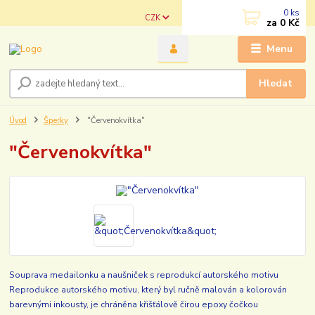
0
ks
CZK
za
0 Kč
Menu
Hledat
Úvod
Šperky
"Červenokvítka"
"Červenokvítka"
Souprava medailonku a naušniček s reprodukcí autorského motivu
Reprodukce autorského motivu, který byl ručně malován a kolorován
barevnými inkousty, je chráněna křišťálově čirou epoxy čočkou