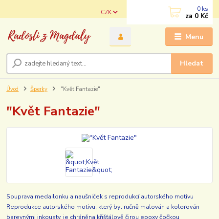
0
ks
CZK
za
0 Kč
Menu
Hledat
Úvod
Šperky
"Květ Fantazie"
"Květ Fantazie"
Souprava medailonku a naušniček s reprodukcí autorského motivu
Reprodukce autorského motivu, který byl ručně malován a kolorován
barevnými inkousty, je chráněna křišťálově čirou epoxy čočkou