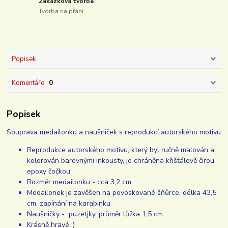
Zakázková tvorba
Tvorba na přání
Popisek
Komentáře
0
Popisek
Souprava medailonku a naušniček s reprodukcí autorského motivu
Reprodukce autorského motivu, který byl ručně malován a
kolorován barevnými inkousty, je chráněna křišťálově čirou
epoxy čočkou
Rozměr medailonku - cca 3,2 cm
Medailonek je zavěšen na povoskované šňůrce, délka 43,5
cm, zapínání na karabinku
Naušničky - puzetjky, průměr lůžka 1,5 cm
Krásně hravé :)