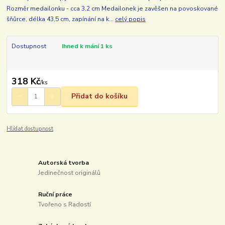
Rozměr medailonku - cca 3,2 cm Medailonek je zavěšen na povoskované
šňůrce, délka 43,5 cm, zapínání na k...
celý popis
Dostupnost
Ihned k mání 1 ks
318 Kč
/
ks
Přidat do košíku
Hlídat dostupnost
Autorská tvorba
Jedinečnost originálů
Ruční práce
Tvořeno s Radostí