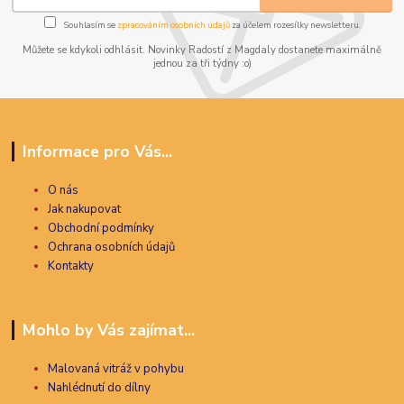
Souhlasím se
zpracováním osobních údajů
za účelem rozesílky newsletteru.
Můžete se kdykoli odhlásit. Novinky Radostí z Magdaly dostanete maximálně
jednou za tři týdny :o)
Informace pro Vás...
O nás
Jak nakupovat
Obchodní podmínky
Ochrana osobních údajů
Kontakty
Mohlo by Vás zajímat...
Malovaná vitráž v pohybu
Nahlédnutí do dílny