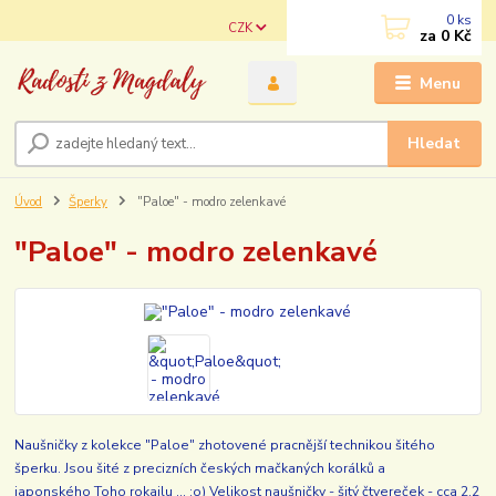
0
ks
CZK
za
0 Kč
Menu
Hledat
Úvod
Šperky
"Paloe" - modro zelenkavé
"Paloe" - modro zelenkavé
Naušničky z kolekce "Paloe" zhotovené pracnější technikou šitého
šperku. Jsou šité z precizních českých mačkaných korálků a
japonského Toho rokajlu ... :o) Velikost naušničky - šitý čtvereček - cca 2,2