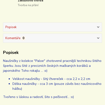
Zakázková tvorba
Tvorba na přání
Popisek
Komentáře
0
Popisek
Naušničky z kolekce "Paloe" zhotovené pracnější technikou šitého
šperku. Jsou šité z precizních českých mačkaných korálků a
japonského Toho rokajlu ... :o)
Velikost naušničky - šitý čtvereček - cca 2,2 x 2,2 cm
Délka naušničky - cca 3 cm (pouze závěs bez naušnicového
háčku)
Tvořeno s láskou a radostí, šito s pečlivostí... :o)