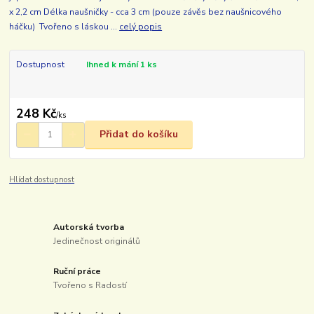
x 2,2 cm Délka naušničky - cca 3 cm (pouze závěs bez naušnicového
háčku) Tvořeno s láskou ...
celý popis
Dostupnost
Ihned k mání 1 ks
248 Kč
/
ks
Přidat do košíku
Hlídat dostupnost
Autorská tvorba
Jedinečnost originálů
Ruční práce
Tvořeno s Radostí