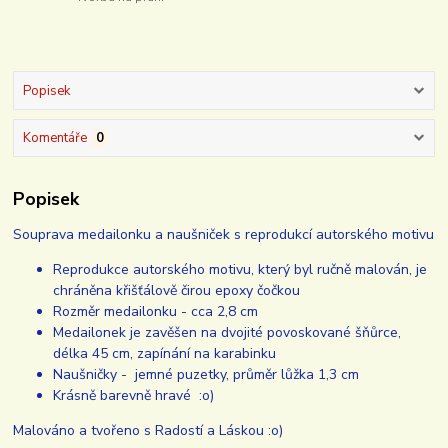
Popisek
Komentáře
0
Popisek
Souprava medailonku a naušniček s reprodukcí autorského motivu
Reprodukce autorského motivu, který byl ručně malován, je
chráněna křišťálově čirou epoxy čočkou
Rozměr medailonku - cca 2,8 cm
Medailonek je zavěšen na dvojité povoskované šňůrce,
délka 45 cm, zapínání na karabinku
Naušničky - jemné puzetky, průměr lůžka 1,3 cm
Krásně barevně hravé :o)
Malováno a tvořeno s Radostí a Láskou :o)