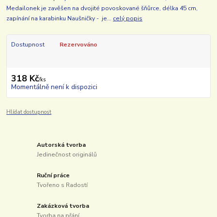
Medailonek je zavěšen na dvojité povoskované šňůrce, délka 45 cm,
zapínání na karabinku Naušničky - je...
celý popis
Dostupnost
Rezervováno
318 Kč
/
ks
Momentálně není k dispozici
Hlídat dostupnost
Autorská tvorba
Jedinečnost originálů
Ruční práce
Tvořeno s Radostí
Zakázková tvorba
Tvorba na přání