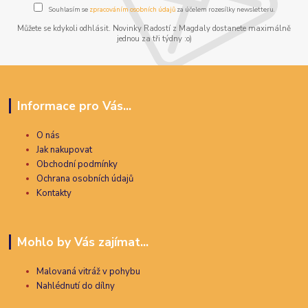
Souhlasím se
zpracováním osobních údajů
za účelem rozesílky newsletteru.
Můžete se kdykoli odhlásit. Novinky Radostí z Magdaly dostanete maximálně
jednou za tři týdny :o)
Informace pro Vás...
O nás
Jak nakupovat
Obchodní podmínky
Ochrana osobních údajů
Kontakty
Mohlo by Vás zajímat...
Malovaná vitráž v pohybu
Nahlédnutí do dílny