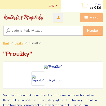
0
ks
CZK
za
0 Kč
Menu
Hledat
Úvod
Šperky
"Proužky"
"Proužky"
Souprava medailonku a naušniček s reprodukcí autorského motivu
Reprodukce autorského motivu, který byl ručně malován, je chráněna
křišťálově čirou epoxy čočkou Rozměr medailonku - cca 2,8 cm