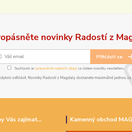
opásněte novinky Radostí z Ma
Přihlásit se
Souhlasím se
zpracováním osobních údajů
za účelem rozesílky newsletteru.
dykoli odhlásit. Novinky Radostí z Magdaly dostanete maximálně jednou za t
y Vás zajímat...
Kamenný obchod MA