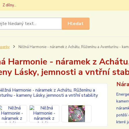
Z dílny...
Hledat
perky
Něžná Harmonie - náramek z Achátu, Růženínu a Aventurínu - kameny
á Harmonie - náramek z Achátu,
ny Lásky, jemnosti a vntřní stab
Nára
Energe
kameny 
náramk
potěší
které j