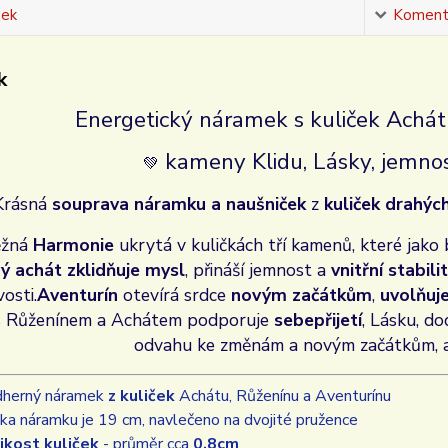
sek
Koment
k
Energetický náramek s kuliček Achát
kameny Klidu, Lásky, jemnosti
💚
Krásná
souprava náramku a naušniček
z
kuliček drahý
ěžná
Harmonie
ukrytá v kuličkách tří kamenů, které jako b
ý achát zklidňuje mysl
, přináší jemnost a
vnitřní stabili
vosti.
Aventurín
otevírá srdce
novým začátkům
,
uvolňuj
s Růženínem a Achátem podporuje
sebepřijetí
, Lásku, do
odvahu ke změnám a
novým začátkům
,
herný náramek
z kuliček
Achátu, Růženínu a Aventurínu
ka náramku je 19 cm, navlečeno na dvojité pružence
ikost kuliček
- průměr cca
0,8cm