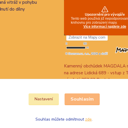
ná vitráž v pohybu
nutí do dílny
Kamenný obchůdek MAGDALA n
na adrese Lidická 689 - vstup z 
náměstí, 252 63 Roztoky
Souhlasím
Nastavení
Souhlas můžete odmítnout
zde
.