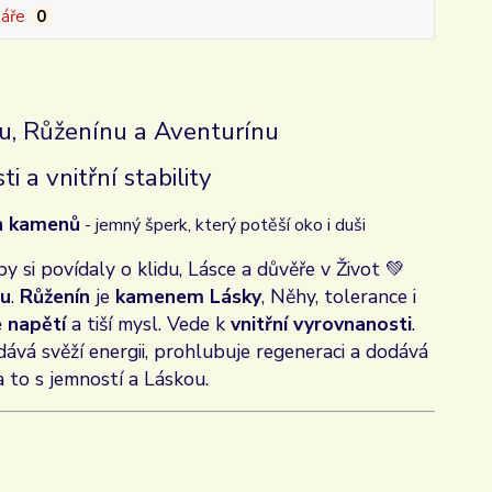
áře
0
u, Růženínu a Aventurínu
 a vnitřní stability
ch kamenů
- jemný šperk, který potěší oko i duši
y si povídaly o klidu, Lásce a důvěře v Život 💚
tu
.
Růženín
je
kamenem Lásky
, Něhy, tolerance i
e napětí
a tiší mysl. Vede k
vnitřní vyrovnanosti
.
dává svěží energii, prohlubuje regeneraci a dodává
 a to s jemností a Láskou.