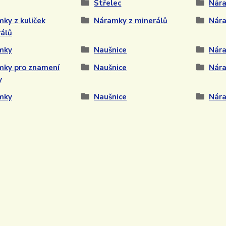
Střelec
Nára
ky z kuliček
Náramky z minerálů
Nár
álů
mky
Naušnice
Nár
mky pro znamení
Naušnice
Nár
y
mky
Naušnice
Nár