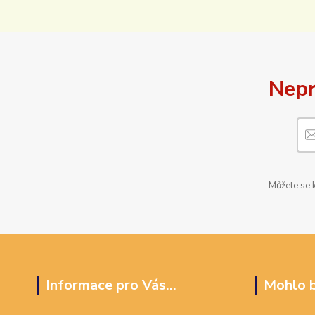
Nepr
Můžete se k
Informace pro Vás...
Mohlo b