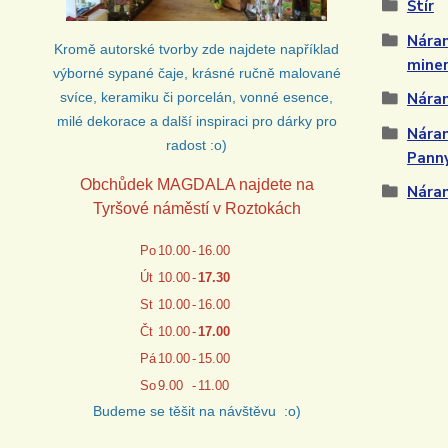
Štír
Náram
Kromě autorské tvorby zde najdete například
miner
výborné sypané čaje, krásné ručně malované
Nára
svíce, keramiku či porcelán, vonné esence,
milé dekorace a další inspiraci pro dárky pro
Nára
radost :o)
Pann
Obchůdek MAGDALA najdete na
Nára
Tyršové náměstí v Roztokách
Po
10.00
-
16.00
Út
10.00
-
17.30
St
10.00
-
16.00
Čt
10.00
-
17.00
Pá
10.00
-
15.00
So
9.00
-
11.00
Budeme se těšit na návštěvu :o)