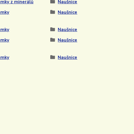
mky z minerálů
Naušnice
amky
Naušnice
amky
Naušnice
amky
Naušnice
amky
Naušnice