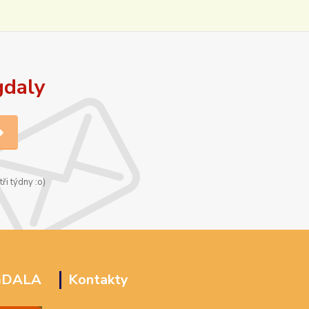
gdaly
ři týdny :o)
GDALA
Kontakty