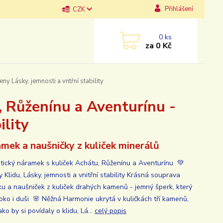
Přihlášení
CZK
0
ks
za
0 Kč
 Lásky, jemnosti a vntřní stability
 Růženínu a Aventurínu -
ility
mek a naušničky z kuliček minerálů
tický náramek s kuliček Achátu, Růženínu a Aventurínu 💚
Klidu, Lásky, jemnosti a vnitřní stability Krásná souprava
u a naušniček z kuliček drahých kamenů - jemný šperk, který
 oko i duši 🌸 Něžná Harmonie ukrytá v kuličkách tří kamenů,
ako by si povídaly o klidu, Lá...
celý popis