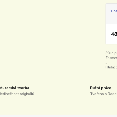
Dos
48
Číslo p
Znamen
::
Hlídat
Autorská tvorba
Ruční práce
Jedinečnost originálů
Tvořeno s Rados