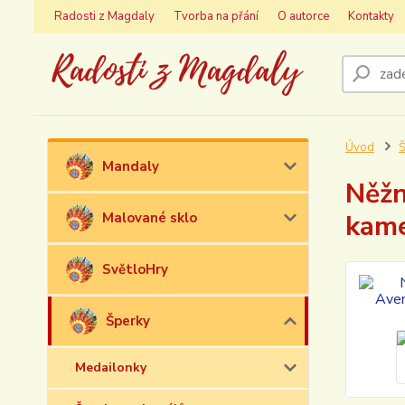
Radosti z Magdaly
Tvorba na přání
O autorce
Kontakty
Úvod
Š
Mandaly
Něžn
kame
Malované sklo
SvětloHry
Šperky
Medailonky