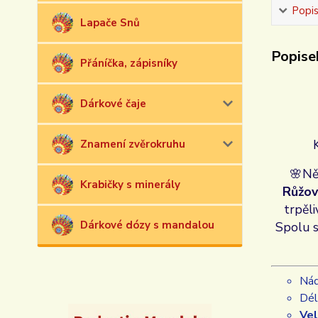
Popi
Lapače Snů
Popise
Přáníčka, zápisníky
Dárkové čaje
Znamení zvěrokruhu
🌸
N
Krabičky s minerály
Růžov
trpěli
Dárkové dózy s mandalou
Spolu 
Nád
Dél
Vel