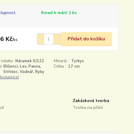
tupnost
Ihned k mání 1 ks
6 Kč
Přidat do košíku
/
ks
roduktu:
Náramek K/122
Minerál ::
Tyrkys
í
Blíženci, Lev, Panna,
Délka ::
17 cm
Střelec, Vodnář, Ryby
 dostupnost
Zakázková tvorba
tí
Tvorba na přání