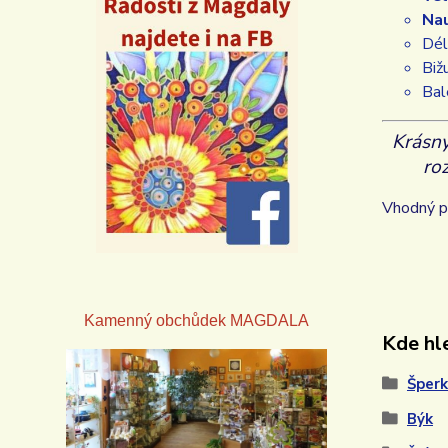
Nau
Dél
Biž
Ba
Krásný
ro
Vhodný pr
Kamenný obchůdek
MAGDALA
Kde hle
Šperk
Býk