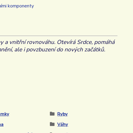
rními komponenty
y a vnitřní rovnováhu. Ot
evírá Srdce, pomáhá
emnění, ale i povzbuzení do nových začátků.
amky
Ryby
na
Váhy