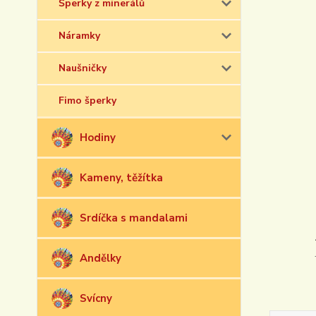
Šperky z minerálů
Náramky
Naušničky
Fimo šperky
Hodiny
Kameny, těžítka
Srdíčka s mandalami
Andělky
Svícny