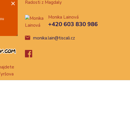
Radosti z Magdaly
Monika Lainová
+420 603 830 986
monika.lain@tiscali.cz
ajdete
Tyršova
Vytvořeno na
Eshop-rychle.cz