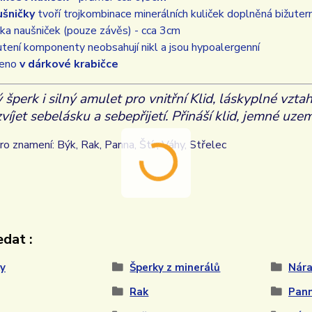
šničky
tvoří trojkombinace minerálních kuliček doplněná bižute
ka naušniček (pouze závěs) - cca 3cm
utení komponenty neobsahují nikl a jsou hypoalergenní
leno
v dárkové krabičce
 šperk i silný amulet pro vnitřní Klid,
láskyplné vztah
zvíjet sebelásku a sebepřijetí. Přináší klid, jemné uz
o znamení: Býk, Rak, Panna, Štír, Váhy, Střelec
dat :
y
Šperky z minerálů
Nár
Rak
Pan