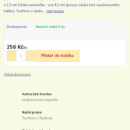
x 2,3 cm Délka naušničky - cca 4,2 cm (pouze závěs bez naušnicového
háčku) Tvořeno s lásko...
celý popis
Dostupnost
Ihned k mání 1 ks
256 Kč
/
ks
Přidat do košíku
Hlídat dostupnost
Autorská tvorba
Jedinečnost originálů
Ruční práce
Tvořeno s Radostí