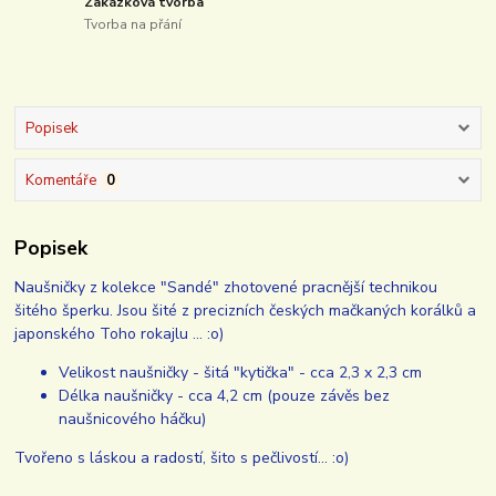
Zakázková tvorba
Tvorba na přání
Popisek
Komentáře
0
Popisek
Naušničky z kolekce "Sandé" zhotovené pracnější technikou
šitého šperku. Jsou šité z precizních českých mačkaných korálků a
japonského Toho rokajlu ... :o)
Velikost naušničky - šitá "kytička" - cca 2,3 x 2,3 cm
Délka naušničky - cca 4,2 cm (pouze závěs bez
naušnicového háčku)
Tvořeno s láskou a radostí, šito s pečlivostí... :o)