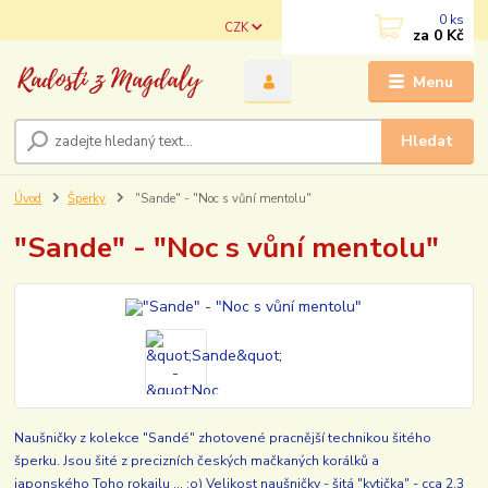
0
ks
CZK
za
0 Kč
Menu
Hledat
Úvod
Šperky
"Sande" - "Noc s vůní mentolu"
"Sande" - "Noc s vůní mentolu"
Naušničky z kolekce "Sandé" zhotovené pracnější technikou šitého
šperku. Jsou šité z precizních českých mačkaných korálků a
japonského Toho rokajlu ... :o) Velikost naušničky - šitá "kytička" - cca 2,3