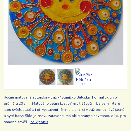
Ručně malovaná autorská vitráž - "Sluníčko Bětuška" Formát : kruh o
průměru 20 cm Malováno velmi kvalitními vitrážovými barvami, které
jsou světlostálé a i při vystavení jižnímu slunci si vitráž ponechává jasné
a syté barvy Sklo je znovu zatavené, má oblé hrany a navrtanou dírku pro
snadné zavěš...
celý popis