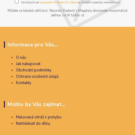
Souhlasím se
zpracováním osobních údajů
za účelem rozesílky newsletteru.
Můžete se kdykoli odhlásit. Novinky Radostí z Magdaly dostanete maximálně
jednou za tři týdny :o)
Informace pro Vás...
O nás
Jak nakupovat
Obchodní podmínky
Ochrana osobních údajů
Kontakty
Mohlo by Vás zajímat...
Malovaná vitráž v pohybu
Nahlédnutí do dílny