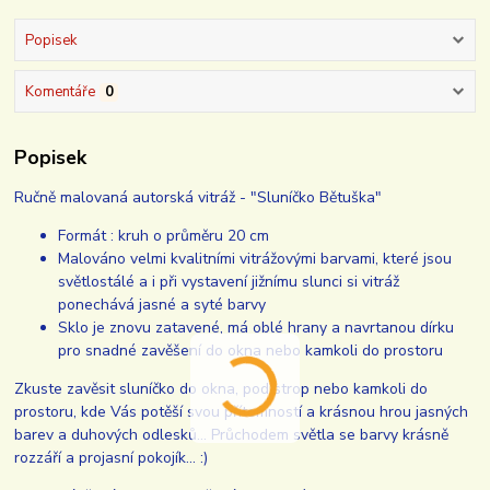
Popisek
Komentáře
0
Popisek
Ručně malovaná autorská vitráž - "Sluníčko Bětuška"
Formát : kruh o průměru 20 cm
Malováno velmi kvalitními vitrážovými barvami, které jsou
světlostálé a i při vystavení jižnímu slunci si vitráž
ponechává jasné a syté barvy
Sklo je znovu zatavené, má oblé hrany a navrtanou dírku
pro snadné zavěšení do okna nebo kamkoli do prostoru
Zkuste zavěsit sluníčko do okna, pod strop nebo kamkoli do
prostoru, kde Vás potěší svou přítomností a krásnou hrou jasných
barev a duhových odlesků... Průchodem světla se barvy krásně
rozzáří a projasní pokojík... :)