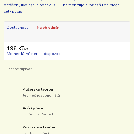
potěšení, uvolnění a obnovu sil .... harmonizuje a rozjasňuje Srdeční ...
celý popis
Dostupnost
Na objednání
198 Kč
/
ks
Momentálně není k dispozici
Hlídat dostupnost
Autorská tvorba
Jedinečnost originálů
Ruční práce
Tvořeno s Radostí
Zakázková tvorba
Tvorba na přání