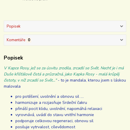
Popisek
Komentáře
0
Popisek
V Kapce Rosy, jež se za úsvitu zrodila, zrcadlí se Svět. Nechť je i má
Duše křišťálově čistá a průzračná, jako Kapka Rosy - malá krůpěj
čistoty, v níž zrcadlí se Svět..."
- to je mandala, kterou jsem s láskou
malovala
pro potěšení, uvolnění a obnovu sil ....
harmonizuje a rozjasňuje Srdeční čakru
přináší pocit klidu, uvolnění, napomáhá relaxaci
vyrovnává, uvádí do stavu vnitřní harmonie
podporuje celkovou regeneraci, obnovu sil
posiluje vytrvalost, cílevědomost