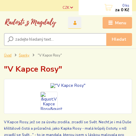
0
ks
CZK
za
0 Kč
Menu
Hledat
Úvod
Šperky
"V Kapce Rosy"
"V Kapce Rosy"
V Kapce Rosy, jež se za úsvitu zrodila, zrcadlí se Svět. Nechť je i má Duše
křišťálově čistá a průzračná, jako Kapka Rosy - malá krůpěj čistoty, v níž
zrcadlí se Svět..." - to je mandala, kterou jsem s láskou malovala pro