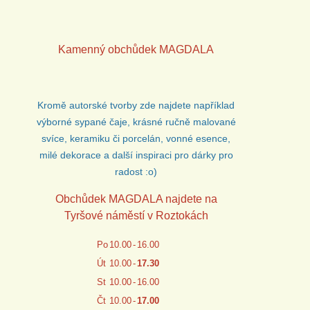
Kamenný obchůdek
MAGDALA
Kromě autorské tvorby zde najdete například
výborné sypané čaje, krásné ručně malované
svíce, keramiku či porcelán, vonné esence,
milé dekorace a další inspiraci pro dárky pro
radost :o)
Obchůdek MAGDALA najdete na
Tyršové náměstí v Roztokách
Po
10.00
-
16.00
Út
10.00
-
17.30
St
10.00
-
16.00
Čt
10.00
-
17.00