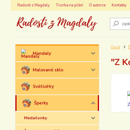
Radosti z Magdaly
Tvorba na přání
O autorce
Kontakty
Úvod
Š
Mandaly
"Z K
Malované sklo
SvětloHry
Šperky
Medailonky