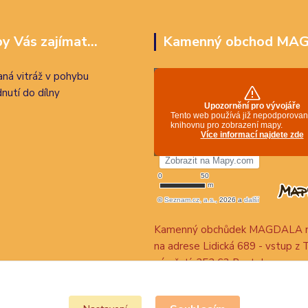
y Vás zajímat...
Kamenný obchod MA
ná vitráž v pohybu
nutí do dílny
Kamenný obchůdek MAGDALA n
na adrese Lidická 689 - vstup z 
náměstí, 252 63 Roztoky