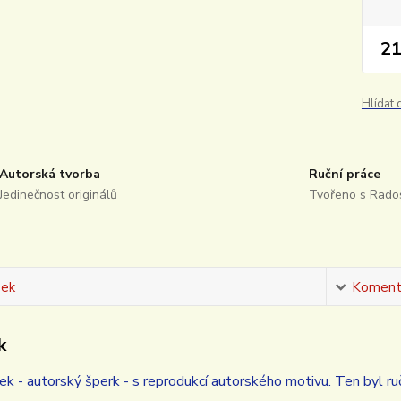
21
Hlídat
Autorská tvorba
Ruční práce
Jedinečnost originálů
Tvořeno s Rados
sek
Koment
k
k - autorský šperk - s reprodukcí autorského motivu. Ten byl ru