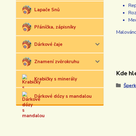
Rep
Lapače Snů
Roz
Med
Přáníčka, zápisníky
Malováno 
Dárkové čaje
Znamení zvěrokruhu
Kde hle
Krabičky s minerály
Šperk
Dárkové dózy s mandalou