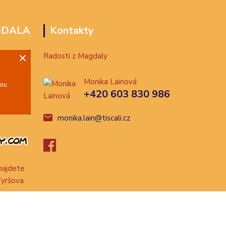
GDALA
Kontakty
Radosti z Magdaly
Monika Lainová
+420 603 830 986
monika.lain@tiscali.cz
ajdete
Tyršova