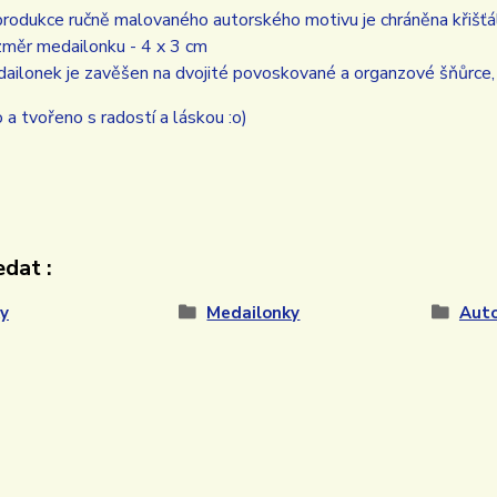
rodukce ručně malovaného autorského motivu je chráněna křišťá
měr medailonku - 4 x 3 cm
ailonek je zavěšen na dvojité povoskované a organzové šňůrce, 
a tvořeno s radostí a láskou :o)
dat :
y
Medailonky
Auto