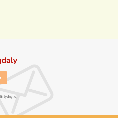
gdaly
ři týdny :o)