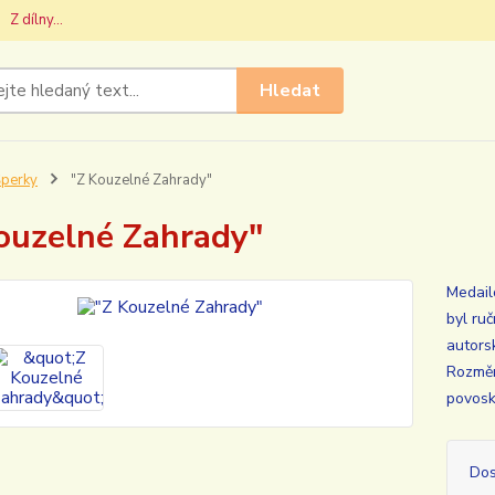
Z dílny...
Hledat
perky
"Z Kouzelné Zahrady"
ouzelné Zahrady"
Medail
byl ru
autors
Rozměr
povosk
Dos