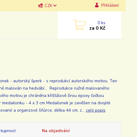
Přihlášení
CZK
0
ks
za
0 Kč
onek - autorský šperk - s reprodukcí autorského motivu. Ten
čně malován na hedvábí... Reprodukce ručně malovaného
kého motivu je chráněna křišťálově čirou epoxy čočkou
 medailonku - 4 x 3 cm Medailonek je zavěšen na dvojité
ované a organzové šňůrce, délka 44 cm, z...
celý popis
tupnost
Na objednání