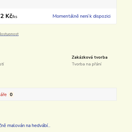
2 Kč
Momentálně není k dispozici
/
ks
 dostupnost
Zakázková tvorba
tí
Tvorba na přání
áře
0
čně malován na hedvábí...