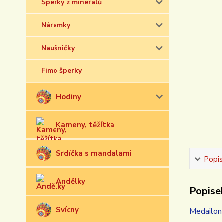
Šperky z minerálů
Náramky
Naušničky
Fimo šperky
Hodiny
Kameny, těžítka
Srdíčka s mandalami
Popi
Andělky
Popise
Svícny
Medailone