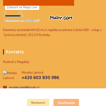
Kamenný obchůdek MAGDALA najdete na adrese Lidická 689 - vstup z
Tyršova náměstí, 252 63 Roztoky
Kontakty
Radosti z Magdaly
Monika Lainová
+420 603 830 986
monika.lain@tiscali.cz
Souhlasím
Nastavení