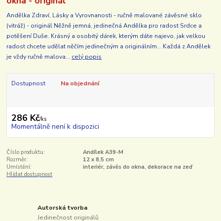
okna - originál
Andělka Zdraví, Lásky a Vyrovnanosti - ručně malované závěsné sklo
(vitráž) - originál Něžně jemná, jedinečná Andělka pro radost Srdce a
potěšení Duše. Krásný a osobitý dárek, kterým dáte najevo, jak velkou
radost chcete udělat něčím jedinečným a originálním... Každá z Andělek
je vždy ručně malova...
celý popis
Dostupnost
Na objednání
286 Kč
/
ks
Momentálně není k dispozici
Číslo produktu:
Andílek A39-M
Rozměr:
12 x 8,5 cm
Umístění:
interiér, závěs do okna, dekorace na zeď
Hlídat dostupnost
Autorská tvorba
Jedinečnost originálů