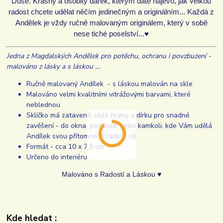
Duše. Krásný a osobitý dárek, kterým dáte najevo, jak velkou
radost chcete udělat něčím jedinečným a originálním... Každá z
Andělek je vždy ručně malovaným originálem, který v sobě
nese tiché poselství...♥
Jedna z Magdalských Andělek pro potěchu, ochranu i povzbuzení -
malováno z lásky a s láskou ...
.
Ručně malovaný Andílek - s láskou malován na skle
Malováno velmi kvalitními vitrážovými barvami, které
neblednou
Sklíčko má zatavené, oblé hrany a dírku pro snadné
zavěšení - do okna, pod lustr nebo kamkoli, kde Vám udělá
Andílek svou přítomností radost :o)
Formát - cca 10 x 7,5 cm
Určeno do interiéru
Malováno s Radostí a Láskou ♥
Kde hledat :