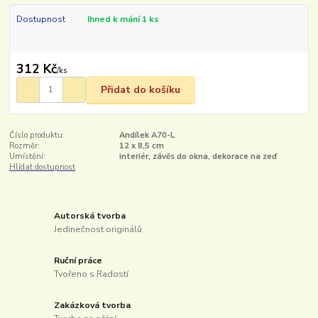
Dostupnost
Ihned k mání 1 ks
312 Kč
/
ks
Přidat do košíku
Číslo produktu:
Andílek A70-L
Rozměr:
12 x 8,5 cm
Umístění:
interiér, závěs do okna, dekorace na zeď
Hlídat dostupnost
Autorská tvorba
Jedinečnost originálů
Ruční práce
Tvořeno s Radostí
Zakázková tvorba