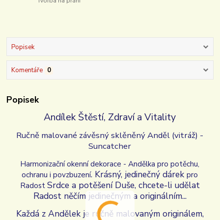
Tvorba na přání
Popisek
Komentáře
0
Popisek
Andílek Štěstí, Zdraví a Vitality
Ručně malované závěsný sklěněný Anděl (vitráž) -
Suncatcher
Harmonizační okenní dekorace - Andělka pro potěchu,
. Krásný, jedinečný dárek
ochranu i povzbuzení
pro
Srdce a potěšení Duše
, chcete-li udělat
Radost
Radost něčím jedinečným a originálním...
Každá z Andělek je ručně malovaným originálem,