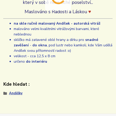
který v sobě nese tiché poselství...
Maslováno s Radostí a Láskou
♥
na skle ručně malovaný Andílek - autorská vitráž
malováno velmi kvalitními vitrážovými barvami, které
neblednou
sklíčko má zatavené oblé hrany a dírku pro
snadné
zavěšení
-
do okna
, pod lustr nebo kamkoli, kde Vám udělá
Andílek svou přítomností radost :o)
velikost - cca 12,5 x 8 cm
určeno
do interiéru
Kde hledat :
Andělky