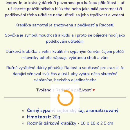
tvorby. Je to krásný dárek či pozornost pro každou příležitost – ať
už chcete potěšit někoho blízkého nebo jako milá pozornost či
poděkování třeba učitělce nebo učiteli za jeho trpělivost a vedení.
Krabička samotná je zhotovena s pečlivostí a Radostí.
Sovička je symbol moudrosti a klidu a i proto se báječně hodí jako
poděkování učitelům
Dárková krabička s velmi kvalitním sypaným černým čajem potěší
milovníky tohoto nápoaje vybranou chutí a vůní
Ručně vyráběné dárky přinášejí Radost a současně prozrazují, že
darující věnoval svůj čas a úsilí, aby vybral něco skutečně
zvláštního, hezkého a jedinečného
Tvořeno s Radostí a pečlivostí
♥
Černý sypaný cejlonský čaj, aromatizovaný
Hmotnost:
20g
Rozměr dárkové krabičky - 10 x 10 x 2,5 cm