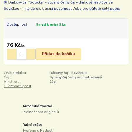
🦉 Dárkový čaj "Sovička" - sypaný černý čaj v dárkové krabičce se
Sovičkou - milý dárek, krásná pozornost třeba pro učitele
celý popis
Dostupnost
Ihned k mání 3 ks
76 Kč
/
ks
Přidat do košíku
Číslo produktu:
Dárkový čaj - Sovička III
Čaj ::
Sypaný čaj černý aromatizovaný
Hmotnost ::
20g
Hlídat dostupnost
Autorská tvorba
Jedinečnost originálů
Ruční práce
Tvořeno s Radostí