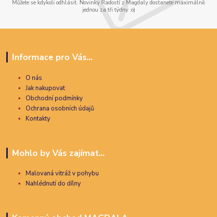
Můžete se kdykoli odhlásit. Novinky Radostí z Magdaly dostanete maximálně
jednou za tři týdny :o)
Informace pro Vás...
O nás
Jak nakupovat
Obchodní podmínky
Ochrana osobních údajů
Kontakty
Mohlo by Vás zajímat...
Malovaná vitráž v pohybu
Nahlédnutí do dílny