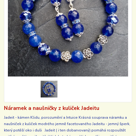
Náramek a naušničky z kuliček Jadeitu
Jadeit - kámen Klidu, porozumění a Intuice Krásná souprava náramku a
naušniček z kuliček modrého jemně facetovaného Jadeitu - jemný šperk,
který potěší oko i duši Jadeit ( i ten dobarvovaný) pomáhá rozpouštět