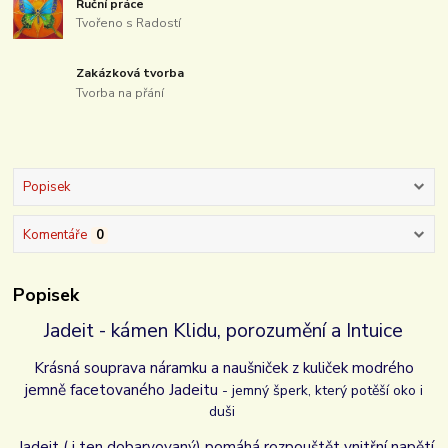
Ruční práce
Tvořeno s Radostí
Zakázková tvorba
Tvorba na přání
Popisek
Komentáře
0
Popisek
Jadeit - kámen Klidu, porozumění a Intuice
Krásná souprava náramku a naušniček z kuliček modrého
jemně facetovaného Jadeitu
- jemný šperk, který potěší oko i
duši
Jadeit ( i ten dobarvovaný) pomáhá rozpouštět vnitřní napětí