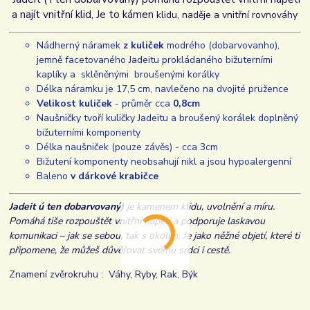
a najít vnitřní klid, J
e to kámen
klidu, naděje a vnitřní rovnováhy
Nádherný náramek
z kuliček
modrého (dobarvovanho),
jemně facetovaného Jadeitu prokládaného bižuterními
kaplíky a sklěněnými broušenými korálky
Délka náramku je 17,5 cm, navlečeno na dvojité pružence
Velikost kuliček
- průměr cca
0,8cm
Naušničky tvoří kuličky Jadeitu a broušený korálek doplněný
bižuterními komponenty
Délka naušniček (pouze závěs) - cca 3cm
Bižutení komponenty neobsahují nikl a jsou hypoalergenní
Baleno
v dárkové krabičce
Jadeit ú ten dobarvovaný)
je kamenem klidu, uvolnění a míru.
Pomáhá tiše rozpouštět vnitřní napětí a podporuje laskavou
komunikaci – jak se sebou, tak s okolím. Je jako něžné objetí, které ti
připomene, že můžeš důvěřovat svému srdci i cestě.
Znamení zvěrokruhu :
Váhy, Ryby, Rak, Býk