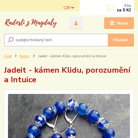
0
ks
CZK
za
0 Kč
Menu
Hledat
Úvod
Šperky
Jadeit - kámen Klidu, porozumění a Intuice
Jadeit - kámen Klidu, porozumění
a Intuice