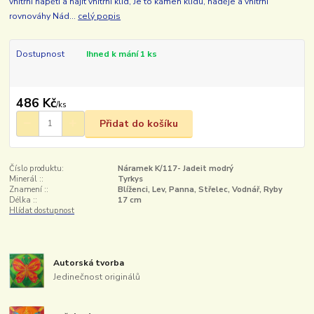
vnitřní napětí a najít vnitřní klid, Je to kámen klidu, naděje a vnitřní
rovnováhy Nád...
celý popis
Dostupnost
Ihned k mání 1 ks
486 Kč
/
ks
Přidat do košíku
Číslo produktu:
Náramek K/117- Jadeit modrý
Minerál ::
Tyrkys
Znamení ::
Blíženci, Lev, Panna, Střelec, Vodnář, Ryby
Délka ::
17 cm
Hlídat dostupnost
Autorská tvorba
Jedinečnost originálů