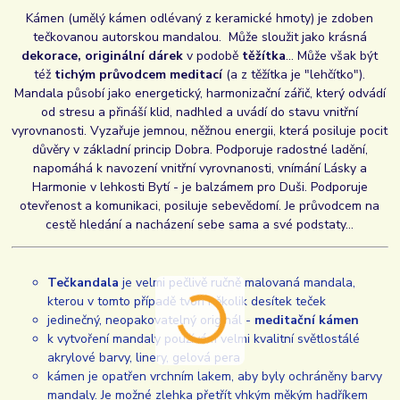
Kámen (umělý kámen odlévaný z keramické hmoty) je zdoben
tečkovanou autorskou mandalou. Může sloužit jako krásná
dekorace, originální dárek
v podobě
těžítka
... Může však být
též
tichým průvodcem meditací
(a z těžítka je "lehčítko").
Mandala působí jako energetický, harmonizační zářič, který odvádí
od stresu a přináší klid, nadhled a uvádí do stavu vnitřní
vyrovnanosti. Vyzařuje jemnou, něžnou energii, která posiluje pocit
důvěry v základní princip Dobra. Podporuje radostné ladění,
napomáhá k navození vnitřní vyrovnanosti, vnímání Lásky a
Harmonie v lehkosti Bytí - je balzámem pro Duši. Podporuje
otevřenost a komunikaci, posiluje sebevědomí. Je průvodcem na
cestě hledání a nacházení sebe sama a své podstaty...
Tečkandala
je velmi pečlivě ručně malovaná mandala,
kterou v tomto případě tvoří několik desítek teček
jedinečný, neopakovatelný originál -
meditační kámen
k vytvoření mandaly používám velmi kvalitní světlostálé
akrylové barvy, linery, gelová pera
kámen je opatřen vrchním lakem, aby byly ochráněny barvy
mandaly. Je možné zlehka přetřít vhkým měkým hadříkem