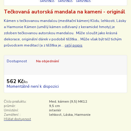
Tečkovaná autorská mandala na kameni - originál
Kámen s tečkovanou mandalou (meditační kámen) Klidu, lehkosti, Lásky
a Harmonie Kámen (umělý kámen odlévaný z keramické hmoty) je
zdoben tečkovanou autorskou mandalou. Může sloužit jako krásná
dekorace, originální dárek v podobě těžítka... Může však být též tichým
průvodcem meditací (a z těžítka je...
celý popis
Dostupnost
Na objednání
562 Kč
/
ks
Momentálně není k dispozici
Číslo produktu:
Med. kámen (9,5) MK12
průměr:
9,5 cm
Umístění:
interiér
Zaměření ::
lehkost, Láska, Harmonie
Hlídat dostupnost