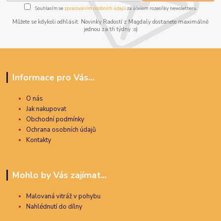
Souhlasím se
zpracováním osobních údajů
za účelem rozesílky newsletteru.
Můžete se kdykoli odhlásit. Novinky Radostí z Magdaly dostanete maximálně
jednou za tři týdny :o)
Informace pro Vás...
O nás
Jak nakupovat
Obchodní podmínky
Ochrana osobních údajů
Kontakty
Mohlo by Vás zajímat...
Malovaná vitráž v pohybu
Nahlédnutí do dílny