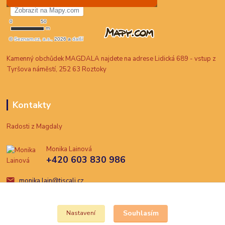
Kamenný obchůdek MAGDALA najdete na adrese Lidická 689 - vstup z
Tyršova náměstí, 252 63 Roztoky
Kontakty
Radosti z Magdaly
Monika Lainová
+420 603 830 986
monika.lain@tiscali.cz
Souhlasím
Nastavení