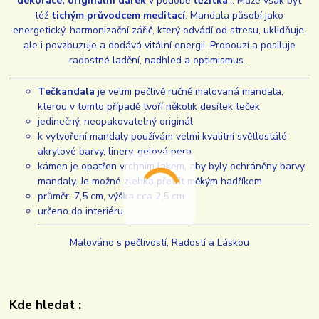
dekorace, originální dárek
v podobě
těžítka
... Může však být
též
tichým průvodcem meditací
. Mandala působí jako
energetický, harmonizační zářič, který odvádí od stresu, uklidňuje,
ale i povzbuzuje a dodává vitální energii. Probouzí a posiluje
radostné ladění, nadhled a optimismus...
Tečkandala
je velmi pečlivě ručně malovaná mandala,
kterou v tomto případě tvoří několik desítek teček
jedinečný, neopakovatelný originál
k vytvoření mandaly používám velmi kvalitní světlostálé
akrylové barvy, linery, gelová pera
kámen je opatřen vrchním lakem, aby byly ochráněny barvy
mandaly. Je možné zlehka přetřít měkým hadříkem
průměr: 7,5 cm, výška cca 2,5 cm
určeno do interiéru
Malováno s pečlivostí, Radostí a Láskou
Kde hledat :