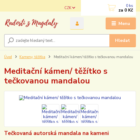
0
ks
CZK
za
0 Kč
Menu
Hledat
Úvod
Kameny, těžítka
Meditační kámen/ těžítko s tečkovanou mandalou
Meditační kámen/ těžítko s
tečkovanou mandalou
Tečkovaná autorská mandala na kameni