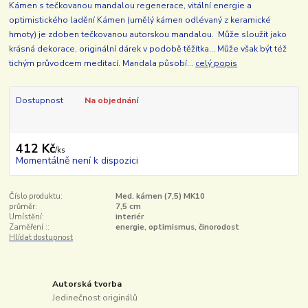
Kámen s tečkovanou mandalou regenerace, vitální energie a
optimistického ladění Kámen (umělý kámen odlévaný z keramické
hmoty) je zdoben tečkovanou autorskou mandalou. Může sloužit jako
krásná dekorace, originální dárek v podobě těžítka... Může však být též
tichým průvodcem meditací. Mandala působí...
celý popis
Dostupnost
Na objednání
412 Kč
/
ks
Momentálně není k dispozici
Číslo produktu:
Med. kámen (7,5) MK10
průměr:
7,5 cm
Umístění:
interiér
Zaměření ::
energie, optimismus, činorodost
Hlídat dostupnost
Autorská tvorba
Jedinečnost originálů