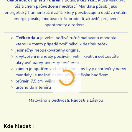
dekorace, originální dárek
v podobě
těžítka
... Může však být
též
tichým průvodcem meditací
. Mandala působí jako
energetický, harmonizační zářič, který povzbuzuje a dodává vitální
energii, posiluje motivaci k činorodosti, aktivitě, projevení
spontaneity a radosti...
Tečkandala
je velmi pečlivě ručně malovaná mandala,
kterou v tomto případě tvoří několik desítek teček
jedinečný, neopakovatelný originál
k vytvoření mandaly používám velmi kvalitní světlostálé
akrylové barvy, linery, gelová pera
kámen je opatřen vrchním lakem, aby byly ochráněny barvy
mandaly. Je možné zlehka přetřít měkým hadříkem
průměr: 7,5 cm, výška cca 2,5 cm
určeno do interiéru
Malováno s pečlivostí, Radostí a Láskou
Kde hledat :