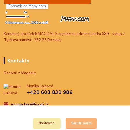
Kamenný obchůdek MAGDALA najdete na adrese Lidická 689 - vstup z
Tyršova náměstí, 252 63 Roztoky
Kontakty
Radosti z Magdaly
Monika Lainová
+420 603 830 986
monika.lain@tiscali.cz
Souhlasím
Nastavení