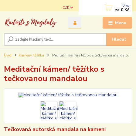
0
ks
CZK
za
0 Kč
Menu
Hledat
Úvod
Kameny, těžítka
Meditační kámen/ těžítko s tečkovanou mandalou
Meditační kámen/ těžítko s
tečkovanou mandalou
Tečkovaná autorská mandala na kameni