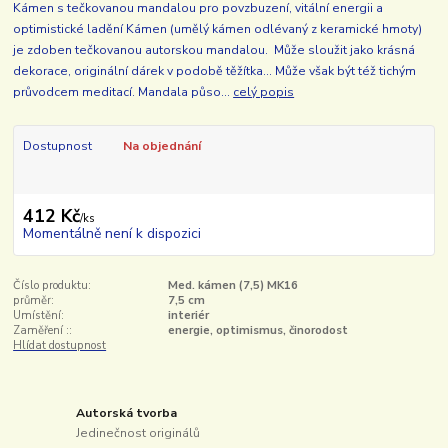
Kámen s tečkovanou mandalou pro povzbuzení, vitální energii a
optimistické ladění Kámen (umělý kámen odlévaný z keramické hmoty)
je zdoben tečkovanou autorskou mandalou. Může sloužit jako krásná
dekorace, originální dárek v podobě těžítka... Může však být též tichým
průvodcem meditací. Mandala půso...
celý popis
Dostupnost
Na objednání
412 Kč
/
ks
Momentálně není k dispozici
Číslo produktu:
Med. kámen (7,5) MK16
průměr:
7,5 cm
Umístění:
interiér
Zaměření ::
energie, optimismus, činorodost
Hlídat dostupnost
Autorská tvorba
Jedinečnost originálů