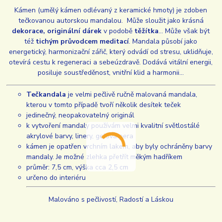
Kámen (umělý kámen odlévaný z keramické hmoty) je zdoben
tečkovanou autorskou mandalou. Může sloužit jako krásná
dekorace, originální dárek
v podobě
těžítka
... Může však být
též
tichým průvodcem meditací
. Mandala působí jako
energetický, harmonizační zářič, který odvádí od stresu, uklidňuje,
otevírá cestu k regeneraci a sebeúzdravě. Dodává vitální energii,
posiluje soustředěnost, vnitřní klid a harmonii...
Tečkandala
je velmi pečlivě ručně malovaná mandala,
kterou v tomto případě tvoří několik desítek teček
jedinečný, neopakovatelný originál
k vytvoření mandaly používám velmi kvalitní světlostálé
akrylové barvy, linery, gelová pera
kámen je opatřen vrchním lakem, aby byly ochráněny barvy
mandaly. Je možné zlehka přetřít měkým hadříkem
průměr: 7,5 cm, výška cca 2,5 cm
určeno do interiéru
Malováno s pečlivostí, Radostí a Láskou