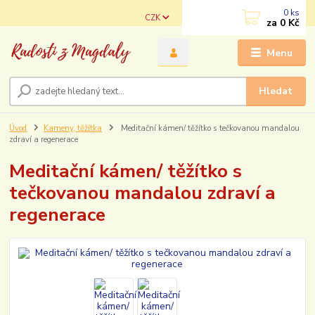
0
ks
CZK
za
0 Kč
Menu
Hledat
Úvod
Kameny, těžítka
Meditační kámen/ těžítko s tečkovanou mandalou
zdraví a regenerace
Meditační kámen/ těžítko s
tečkovanou mandalou zdraví a
regenerace