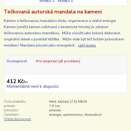
Tečkovaná autorská mandala na kameni
Kámen s tečkovanou mandalou klidu, regenerace a vitální energie
Kámen (umělý kámen odlévaný z keramické hmoty) je zdoben
tečkovanou autorskou mandalou. Může sloužit jako krásná dekorace,
originální dárek v podobě těžítka... Může však být též tichým průvodcem
meditací. Mandala působí jako energetick...
celý popis
Dostupnost
Pro inspiraci (již prodáno)
412 Kč
/
ks
Momentálně není k dispozici
Číslo produktu:
Med. kámen (7,5) MK24
průměr:
7,5 cm
Umístění:
interiér
Zaměření ::
energie, optimismus, činorodost
Hlídat dostupnost