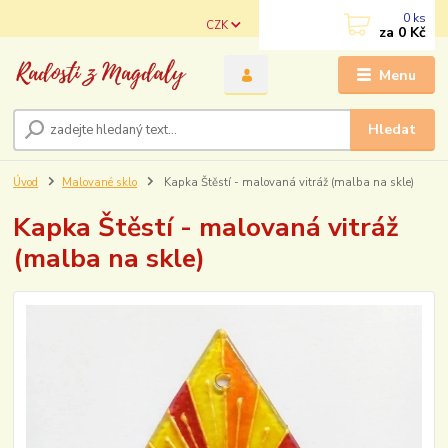
0
ks
CZK
za
0 Kč
Menu
Hledat
Úvod
Malované sklo
Kapka Štěstí - malovaná vitráž (malba na skle)
Kapka Štěstí - malovaná vitráž
(malba na skle)