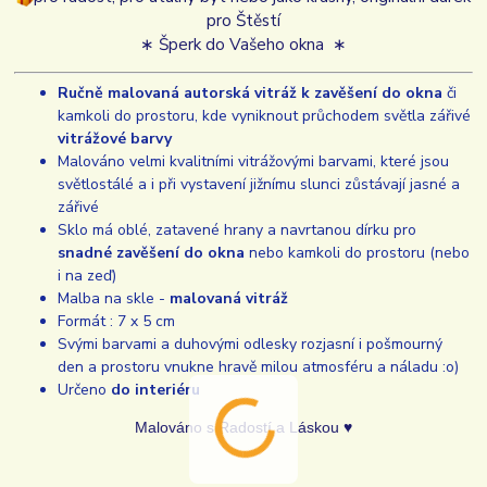
pro Štěstí
∗ Šperk do Vašeho okna ∗
Ručně malovaná autorská vitráž k zavěšení do okna
či
kamkoli do prostoru, kde vyniknout průchodem světla zářivé
vitrážové barvy
Malováno velmi kvalitními vitrážovými barvami, které jsou
světlostálé a i při vystavení jižnímu slunci zůstávají jasné a
zářivé
Sklo má oblé, zatavené hrany a navrtanou dírku pro
snadné zavěšení do okna
nebo kamkoli do prostoru (nebo
i na zeď)
Malba na skle -
malovaná vitráž
Formát : 7 x 5 cm
Svými barvami a duhovými odlesky rozjasní i pošmourný
den a prostoru vnukne hravě milou atmosféru a náladu :o)
Určeno
do interiéru
Malováno s Radostí a Láskou ♥