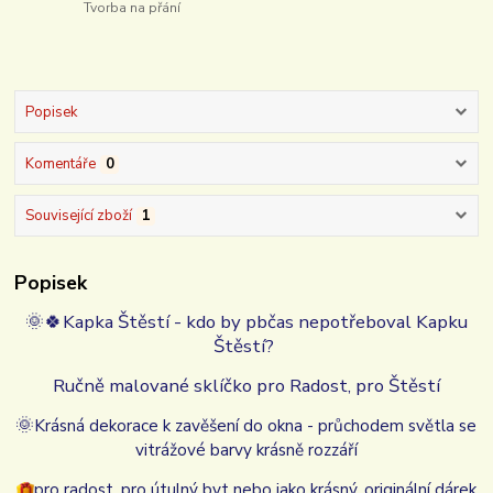
Tvorba na přání
Popisek
Komentáře
0
Související zboží
1
Popisek
🌞
🍀
Kapka Štěstí - kdo by pbčas nepotřeboval Kapku
Štěstí?
Ručně malované sklíčko pro Radost, pro Štěstí
🌞
Krásná dekorace
k zavěšení do okna - průchodem světla se
vitrážové barvy krásně rozzáří
pro radost, pro útulný byt nebo jako krásný, originální dárek