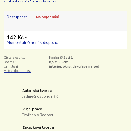
velikost cca 7 x 5 cm
celý popis
Dostupnost
Na objednání
142 Kč
/
ks
Momentálně není k dispozici
Číslo produktu:
Kapka Štěstí 1
Rozměr:
6,5 x 5,5 cm
Umístění:
interiér, okno, dekorace na zeď
Hlídat dostupnost
Autorská tvorba
Jedinečnost originálů
Ruční práce
Tvořeno s Radostí
Zakázková tvorba