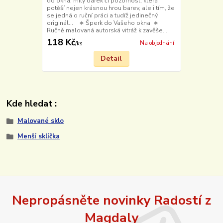
do okna, milý dárek či pozornost, která
potěší nejen krásnou hrou barev, ale i tím, že
se jedná o ruční práci a tudíž jedinečný
originál... ∗ Šperk do Vašeho okna ∗
Ručně malovaná autorská vitráž k zavěše...
118 Kč
Na objednání
/
ks
Detail
Kde hledat :
Malované sklo
Menší sklíčka
Nepropásněte novinky Radostí z
Magdaly