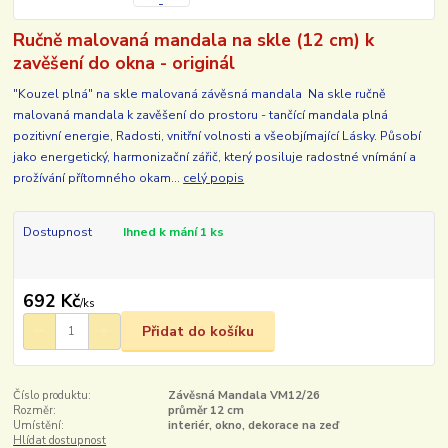
Ručně malovaná mandala na skle (12 cm) k
zavěšení do okna - originál
"Kouzel plná" na skle malovaná závěsná mandala Na skle ručně
malovaná mandala k zavěšení do prostoru - tančící mandala plná
pozitivní energie, Radosti, vnitřní volnosti a všeobjímající Lásky. Působí
jako energetický, harmonizační zářič, který posiluje radostné vnímání a
prožívání přítomného okam...
celý popis
Dostupnost
Ihned k mání 1 ks
692 Kč
/
ks
Přidat do košíku
Číslo produktu:
Závěsná Mandala VM12/26
Rozměr:
průměr 12 cm
Umístění:
interiér, okno, dekorace na zeď
Hlídat dostupnost