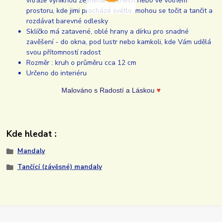
vitráže vyniknou zejména v oknech nebo ve volném
prostoru, kde jimi procházé světlo, mohou se točit a tančit a
rozdávat barevné odlesky
Sklíčko má zatavené, oblé hrany a dírku pro snadné
zavěšení - do okna, pod lustr nebo kamkoli, kde Vám udělá
svou přítomností radost
Rozměr : kruh o průměru cca 12 cm
Určeno do interiéru
Malováno s Radostí a Láskou
♥
Kde hledat :
Mandaly
Tančící (závěsné) mandaly