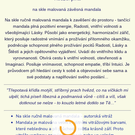
na skle malovaná závěsná mandala
Na skle ručně malovaná mandala k zavěšení do prostoru - tančící
mandala plná pozitivní energie, Radosti, vnitřní volnosti a
všeobjímající Lásky. Působí jako energetický, harmonizační zářič,
který posiluje radostné vnímání a prožívání přítomného okamžiku,
podněcuje schopnost plného prožívání pocitů Radosti, Lásky a
Štěstí a jejich opětovného vyjádření. Uvádí do vnitřního klidu a
vyrovnanosti. Otvírá cestu k vnitřní volnosti, otevřenosti a
Imaginaci. Posiluje vnímavost, schopnost empatie, tříbí Intuici. Je
průvodcem při hledání cesty k sobě a objevování sebe sama a
své podstaty a naplňování svého poslání...
"
Třepotavá křídla motýlí, stříbrný prach hvězd, co na víčkách mi
ulpěl, tichá píseň líbezná a podmanivá vůně - cítíš a víš, však
dotknout se nelze - to kouzlo letmé dotklo se Tě...
"
Na skle ručně malovaná mandala - autorská vitráž
Mandala je malována velmi kvalitními vitrážovými barvami,
které neblednou a při průchodu světla krásně září. Proto