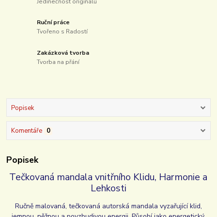
Jedinečnost originálů
Ruční práce
Tvořeno s Radostí
Zakázková tvorba
Tvorba na přání
Popisek
Komentáře
0
Popisek
Tečkovaná mandala vnitřního Klidu, Harmonie a
Lehkosti
Ručně malovaná, tečkovaná autorská mandala vyzařující klid,
jemnou, něžnou a povzbudivou energii. Působí jako energetický,