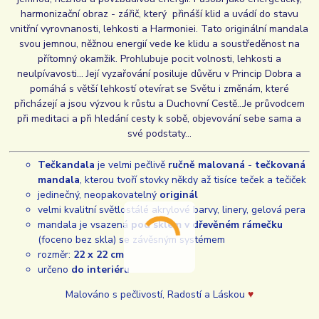
harmonizační obraz - zářič, který přináší klid a uvádí do stavu
vnitřní vyrovnanosti, lehkosti a Harmoniei. Tato originální mandala
svou jemnou, něžnou energií vede ke klidu a soustředěnost na
přítomný okamžik. Prohlubuje pocit volnosti, lehkosti a
neulpívavosti... Její vyzařování posiluje důvěru v Princip Dobra a
pomáhá s větší lehkostí otevírat se Světu i změnám, které
přicházejí a jsou výzvou k růstu a Duchovní Cestě...Je průvodcem
při meditaci a při hledání cesty k sobě, objevování sebe sama a
své podstaty...
Tečkandala
je velmi pečlivě
ručně malovaná
-
tečkovaná
mandala
, kterou tvoří stovky někdy až tisíce teček a tečiček
jedinečný, neopakovatelný
originál
velmi kvalitní světlostálé akrylové barvy, linery, gelová pera
mandala je vsazená
pod sklem v dřevěném rámečku
(foceno bez skla) se závěsným systémem
rozměr:
22 x 22 cm
určeno
do interiéru
Malováno s pečlivostí, Radostí a Láskou
♥