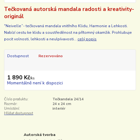
Tečkovaná autorská mandala radosti a kreativity-
originál
"Neivelleˇ- tečkovaná mandala vnitřního Klidu, Harmonie a Lehkosti.
Nabízí cestu ke klidu a soustředěnost na přítomný okamžik. Prohlubuje
pocit volnosti, lehkosti a neulpívavosti...
celý popis
Dostupnost
Rezervováno
1 890 Kč
/
ks
Momentálně není k dispozici
Číslo produktu:
Tečkandala 24/14
Rozměr:
24 x 24 cm
Umístění:
interiér
Hlídat dostupnost
Autorská tvorba