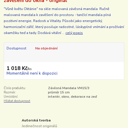
zavěšení do okna - originál
"Vůně květu Oktánie" na skle malovaná závěsná mandala Ručně
malovaná mandala k zavěšení do prostoru - tančící mandala plná
pozitivní energie, Radosti a Vitality. Působí jako energetický,
harmonizační zářič, který posiluje radostné, láskyplné vnímání a prožívání
okamžiku teď a tady. Dodává vitální ...
celý popis
Dostupnost
Na objednání
1 018 Kč
/
ks
Momentálně není k dispozici
Číslo produktu:
Závěsná Mandala VM15/3
Rozměr:
průměr 15 cm
Umístění:
interiér, okno, dekorace na zeď
Hlídat dostupnost
Autorská tvorba
Jedinečnost originálů