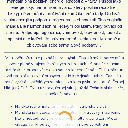
mandala plná pozitivní energie, Radosti a Vitality. Působí jako
energetický, harmonizační zářič, který posiluje radostné,
láskyplné vnímání a prožívání okamžiku teď a tady. Dodává
vitální energii a podporuje regeneraci a obnovu sil. Tato originální
mandala je harmonizačním, léčivým obrazem, který odvádí od
stresu. Podporuje regeneraci, vnímavost, otevřenost, radost a
optimistické ladění. Je průvodcem při hledání cesty k sobě a
objevování sebe sama a své podstaty...
"Vůni květu Oktanie poznáš mezi jinými... Tisíc různých barev má a
kvete planě v tajemně krásných zahradách... S prvním ranním
rozbřeskem probouzí se a za soumraku chodí spát.. Tichá zákoutí
zahrad krásnou vůní prosycená klid k rozjímání nabízí...Tam síla
země vyvěrá a každičkým stéblem i zrnkem písku prostoupí...Čerpej
klid, jenž Duši Tvou uzdraví, čerpej sílu, jenž dá Tvým krokům směr,
nadšení i odvahu..."
Na skle ručně malovaná mandala - autorská vitráž
Mandala je malována velmi kvalitními vitrážovými barvami,
které neblednou a při průchodu světla krásně září. Proto
vitráže vyniknou zejména v oknech nebo ve volném