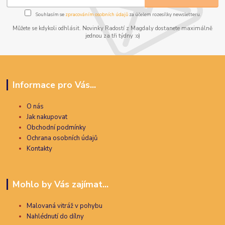
Souhlasím se
zpracováním osobních údajů
za účelem rozesílky newsletteru.
Můžete se kdykoli odhlásit. Novinky Radostí z Magdaly dostanete maximálně
jednou za tři týdny :o)
Informace pro Vás...
O nás
Jak nakupovat
Obchodní podmínky
Ochrana osobních údajů
Kontakty
Mohlo by Vás zajímat...
Malovaná vitráž v pohybu
Nahlédnutí do dílny