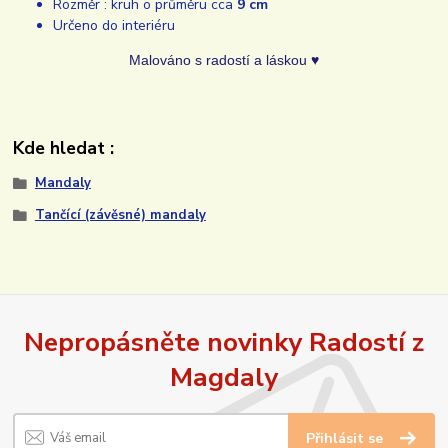
Rozměr : kruh o průměru cca
9 cm
Určeno do interiéru
Malováno s radostí a láskou ♥
Kde hledat :
Mandaly
Tančící (závěsné) mandaly
Nepropásněte novinky Radostí z
Magdaly
Přihlásit se