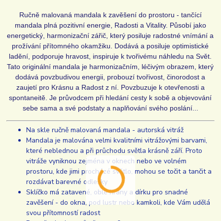
Ručně malovaná mandala k zavěšení do prostoru - tančící
mandala plná pozitivní energie, Radosti a Vitality.
Působí jako
energetický, harmonizační zářič, který posiluje radostné vnímání a
prožívání přítomného okamžiku. Dodává a posiluje optimistické
ladění, podporuje hravost, inspiruje k tvořivému náhledu na Svět.
Tato originální mandala je harmonizačním, léčivým obrazem, který
dodává povzbudivou energii, probouzí tvořivost, činorodost a
zaujetí pro Krásnu a Radost z ní. Povzbuzuje k otevřenosti a
spontaneitě.
Je průvodcem při hledání cesty k sobě a objevování
sebe sama a své podstaty a naplňování svého poslání...
Na skle ručně malovaná mandala - autorská vitráž
Mandala je malována velmi kvalitními vitrážovými barvami,
které neblednou a při průchodu světla krásně září. Proto
vitráže vyniknou zejména v oknech nebo ve volném
prostoru, kde jimi procházé světlo, mohou se točit a tančit a
rozdávat barevné odlesky
Sklíčko má zatavené, oblé hrany a dírku pro snadné
zavěšení - do okna, pod lustr nebo kamkoli, kde Vám udělá
svou přítomností radost