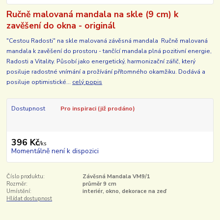
Ručně malovaná mandala na skle (9 cm) k
zavěšení do okna - originál
"Cestou Radosti" na skle malovaná závěsná mandala Ručně malovaná
mandala k zavěšení do prostoru - tančící mandala plná pozitivní energie,
Radosti a Vitality. Působí jako energetický, harmonizační zářič, který
posiluje radostné vnímání a prožívání přítomného okamžiku. Dodává a
posiluje optimistické...
celý popis
Dostupnost
Pro inspiraci (již prodáno)
396 Kč
/
ks
Momentálně není k dispozici
Číslo produktu:
Závěsná Mandala VM9/1
Rozměr:
průměr 9 cm
Umístění:
interiér, okno, dekorace na zeď
Hlídat dostupnost