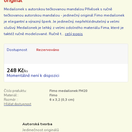
originál
Medailonek s autorskou tečkovanou mandalou Přívěsek s ručně
tečkovanou autorskou mandalou - jedinečný originál Fimo medailonek
je elegantní a výrazný šperk. Je jedinečný, nepřehlédnutelný a velmi
slušivý. Medailonek je lehký, z velmi odolného materiálu Fima, které je
taktéž ručně modelované. Ručně t...
celý popis
Dostupnost
Rezervováno
248 Kč
/
ks
Momentálně není k dispozici
Číslo produktu:
Fimo medailonek FM20
Materiál::
Fimo
Rozměr ::
6 x 3,2 (0,3 cm)
Hlídat dostupnost
Autorská tvorba
Jedinečnost originálů