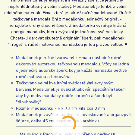
Fimo medailonek je elegantní a výrazný šperk. Je jedinečný,
nepřehlédnutelný a velmi slušivý. Medailonek je lehký, z velmi
odolného materiálu Fima, které je taktéž ručně modelované. Ručně
tečkovaná mandala činí z medailonku jedinečný originál -
nenajdete druhý shodný šperk. Z medailonku vyzařuje krásná
energie mandalky, která zvýrazní jedinečnost své nositelky.
Chcete-li darovat skutečně originální šperk, pak medailonek
"Trogel" s ručně malovanou mandalkou je tou pravou volbou ♥
Medailonek je ručně tvarovaný z Fima a následně ručně
dekorován autorskou tečkovanou mandalou. Vždy se jedná
o jedinečný autorský šperk, kdy je každá mandalka pečlivě
ručně malována a tečkována
Tečkováno velmi kvalitními světlostálými akrylovými
barvami. Medailonek je dvakrát lakován speciálním lakem,
aby byl motiv mandalky dobře chráněn a šperk byl
"dlouhověký"
Rozměr medailonku - 6 x 3,2 cm, síla cca 3 mm
Medailonek je zavěšen na dvojité povoskované a organzpvé
šňůrce, délka 45 cm, zapínání ma karabinku
Malováno s Radostí a Láskou, tvořeno s pečlivostí