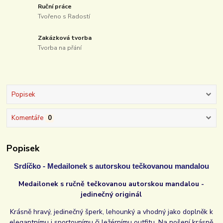
Ruční práce
Tvořeno s Radostí
Zakázková tvorba
Tvorba na přání
Popisek
Komentáře
0
Popisek
Srdíčko - Medailonek s autorskou tečkovanou mandalou
Medailonek s ručně tečkovanou autorskou mandalou -
jedinečný originál
Krásně hravý, jedinečný šperk, lehounký a vhodný jako doplněk k
elegantnímu i sportovnímu či ležérnímu outfitu. Na nošení krásně