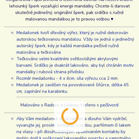
lehounký šperk vyzařující energii mandalky. Chcete-li darovat
skutečně jedinečný, originální šperk, pak srdíčko s ručně
malovanou mandalkou je to pravou volbou ♥
Medailonek tvoří dřevěný výřez, který je ručně dekorován
autorskou tečkovanou mandalou. Vždy se jedná o jedinečný
autorský šperk, kdy je každá mandalka pečlivě ručně
malována a tečkována
Tečkováno velmi kvalitními světlostálými akrylovými
barvami. Srdíčko je dvakrát lakováno, aby byl chráněn motiv
mandalky i rubová strana přívěsku
Rozměr medailonku - 4 x 4cm, síla výřezu cca 2 mm
Medailonek je zavěšen na povoskované šňůrce, délka 45
cm, zapínání na karabinku
Malováno s Radostí a Láskou, tvořeno s pečlivostí
Aby Vám medailonek dělal radost a dlouho Vám vydržel,
vyvarujte jej, prosím, kontaktu s vodou, parfémem či lakem
na vlasy – při dlouhodobějším opakovaném kontaktu by
mohlo dojít k poškození lakovaného povrchu a samotného