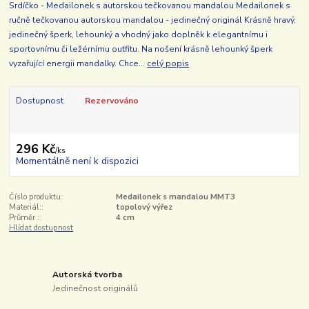
Srdíčko - Medailonek s autorskou tečkovanou mandalou Medailonek s
ručně tečkovanou autorskou mandalou - jedinečný originál Krásně hravý,
jedinečný šperk, lehounký a vhodný jako doplněk k elegantnímu i
sportovnímu či ležérnímu outfitu. Na nošení krásně lehounký šperk
vyzařující energii mandalky. Chce...
celý popis
Dostupnost
Rezervováno
296 Kč
/
ks
Momentálně není k dispozici
Číslo produktu:
Medailonek s mandalou MMT3
Materiál::
topolový výřez
Průměr ::
4 cm
Hlídat dostupnost
Autorská tvorba
Jedinečnost originálů