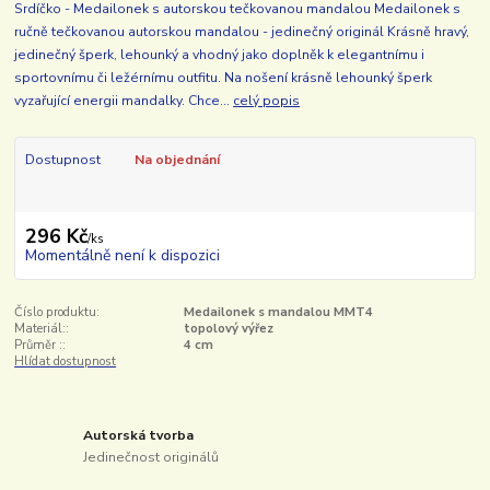
Srdíčko - Medailonek s autorskou tečkovanou mandalou Medailonek s
ručně tečkovanou autorskou mandalou - jedinečný originál Krásně hravý,
jedinečný šperk, lehounký a vhodný jako doplněk k elegantnímu i
sportovnímu či ležérnímu outfitu. Na nošení krásně lehounký šperk
vyzařující energii mandalky. Chce...
celý popis
Dostupnost
Na objednání
296 Kč
/
ks
Momentálně není k dispozici
Číslo produktu:
Medailonek s mandalou MMT4
Materiál::
topolový výřez
Průměr ::
4 cm
Hlídat dostupnost
Autorská tvorba
Jedinečnost originálů