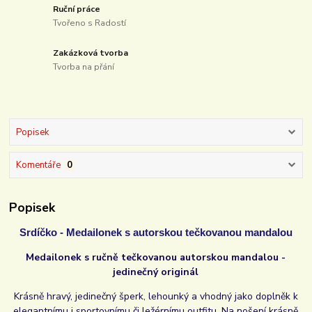
Ruční práce
Tvořeno s Radostí
Zakázková tvorba
Tvorba na přání
Popisek
Komentáře
0
Popisek
Srdíčko - Medailonek s autorskou tečkovanou mandalou
Medailonek s ručně tečkovanou autorskou mandalou -
jedinečný originál
Krásně hravý, jedinečný šperk, lehounký a vhodný jako doplněk k
elegantnímu i sportovnímu či ležérnímu outfitu. Na nošení krásně