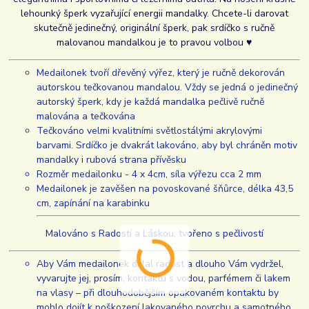
lehounký šperk vyzařující energii mandalky. Chcete-li darovat
skutečně jedinečný, originální šperk, pak srdíčko s ručně
malovanou mandalkou je to pravou volbou ♥
Medailonek tvoří dřevěný výřez, který je ručně dekorován
autorskou tečkovanou mandalou. Vždy se jedná o jedinečný
autorský šperk, kdy je každá mandalka pečlivě ručně
malována a tečkována
Tečkováno velmi kvalitními světlostálými akrylovými
barvami. Srdíčko je dvakrát lakováno, aby byl chráněn motiv
mandalky i rubová strana přívěsku
Rozměr medailonku - 4 x 4cm, síla výřezu cca 2 mm
Medailonek je zavěšen na povoskované šňůrce, délka 43,5
cm, zapínání na karabinku
Malováno s Radostí a Láskou, tvořeno s pečlivostí
Aby Vám medailonek dělal radost a dlouho Vám vydržel,
vyvarujte jej, prosím, kontaktu s vodou, parfémem či lakem
na vlasy – při dlouhodobějším opakovaném kontaktu by
mohlo dojít k poškození lakovaného povrchu a samotného