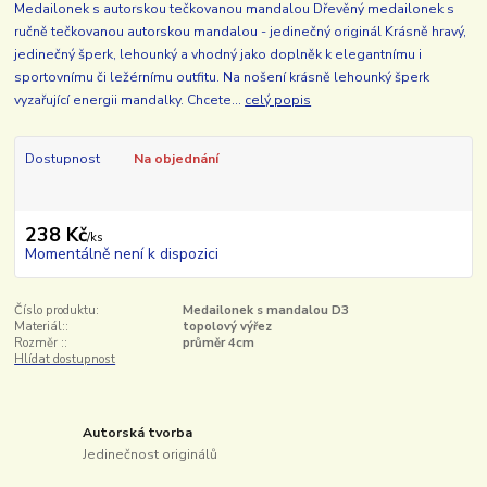
Medailonek s autorskou tečkovanou mandalou Dřevěný medailonek s
ručně tečkovanou autorskou mandalou - jedinečný originál Krásně hravý,
jedinečný šperk, lehounký a vhodný jako doplněk k elegantnímu i
sportovnímu či ležérnímu outfitu. Na nošení krásně lehounký šperk
vyzařující energii mandalky. Chcete...
celý popis
Dostupnost
Na objednání
238 Kč
/
ks
Momentálně není k dispozici
Číslo produktu:
Medailonek s mandalou D3
Materiál::
topolový výřez
Rozměr ::
průměr 4cm
Hlídat dostupnost
Autorská tvorba
Jedinečnost originálů