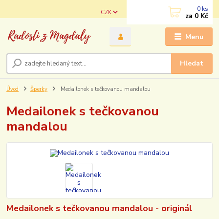
0
ks
CZK
za
0 Kč
Menu
Hledat
Úvod
Šperky
Medailonek s tečkovanou mandalou
Medailonek s tečkovanou
mandalou
Medailonek s tečkovanou mandalou - originál