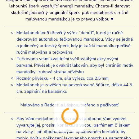
lehounký šperk vyzařující energii mandalky. Chcete-li darovat
skutečně jedinečný, originální šperk, pak medailonek s ručně
malovanou mandalkou je to pravou volbou ♥
Medailonek tvoří dřevěný výřez "donut", který je ručně
dekorován autorskou tečkovanou mandalou. Vždy se jedná
o jedinečný autorský šperk, kdy je každá mandalka pečlivě
ručně malována a tečkována
Tečkováno velmi kvalitními světlostálými akrylovými
barvami. Přívěsek je dvakrát lakován, aby byl chráněn motiv
mandalky i rubová strana přívěsku
Rozměr přívěsku - 4 cm, síla výřezu cca 2,5 mm
Medailonek je zavěšen na povoskované šňůrce, délka 44,5
cm, zapínání na karabinku
Malováno s Radostí a Láskou, tvořeno s pečlivostí
Aby Vám medailonek dělal radost a dlouho Vám vydržel,
vyvarujte jej, prosím, kontaktu s vodou, parfémem či lakem
na vlasy – při dlouhodobějším opakovaném kontaktu by
mohlo dojít k poškození lakovaného povrchu a samotného