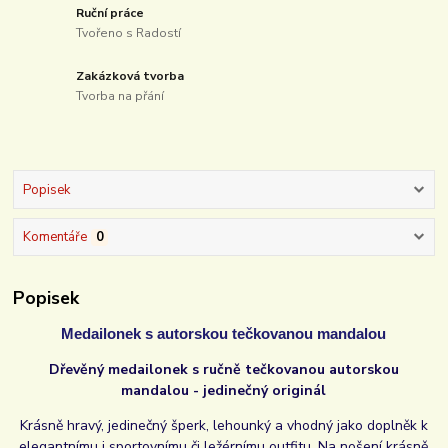
Ruční práce
Tvořeno s Radostí
Zakázková tvorba
Tvorba na přání
Popisek
Komentáře
0
Popisek
Medailonek s autorskou tečkovanou mandalou
Dřevěný medailonek s ručně tečkovanou autorskou
mandalou - jedinečný originál
Krásně hravý, jedinečný šperk, lehounký a vhodný jako doplněk k
elegantnímu i sportovnímu či ležérnímu outfitu. Na nošení krásně