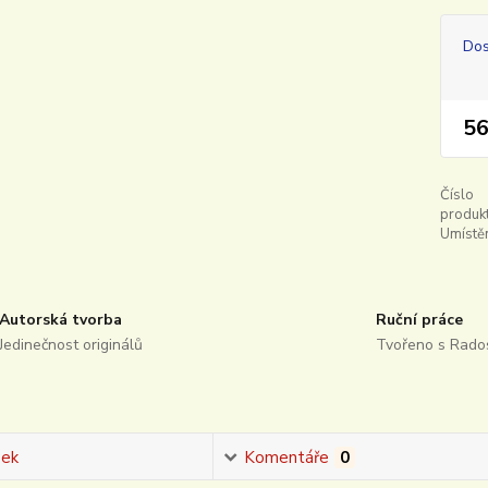
Dos
56
Číslo
produkt
Umístěn
Autorská tvorba
Ruční práce
Jedinečnost originálů
Tvořeno s Rados
sek
Komentáře
0