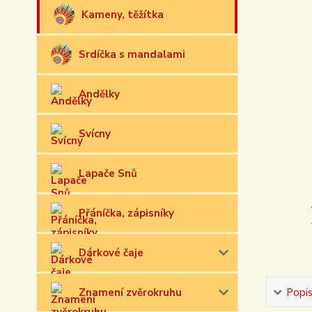
Kameny, těžítka
Srdíčka s mandalami
Andělky
Svícny
Lapače Snů
Přáníčka, zápisníky
Dárkové čaje
Znamení zvěrokruhu
Popi