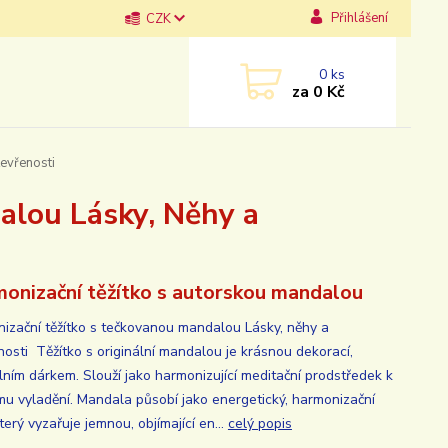
Přihlášení
CZK
0
ks
za
0 Kč
evřenosti
alou Lásky, Něhy a
onizační těžítko s autorskou mandalou
izační těžítko s tečkovanou mandalou Lásky, něhy a
nosti Těžítko s originální mandalou je krásnou dekorací,
álním dárkem. Slouží jako harmonizující meditační prodstředek k
ímu vyladění. Mandala působí jako energetický, harmonizační
který vyzařuje jemnou, objímající en...
celý popis