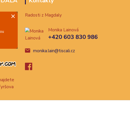
GDALA
Kontakty
Radosti z Magdaly
Monika Lainová
+420 603 830 986
monika.lain@tiscali.cz
ajdete
Tyršova