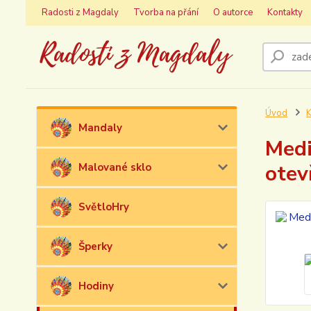
Radosti z Magdaly
Tvorba na přání
O autorce
Kontakty
Úvod
K
Mandaly
Medi
otev
Malované sklo
SvětloHry
Šperky
Hodiny