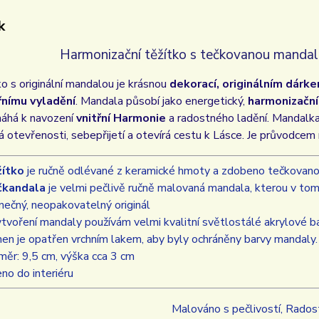
k
Harmonizační těžítko s tečkovanou mandal
o s originální mandalou je krásnou
dekorací, originálním dárk
řnímu vyladění
. Mandala působí jako energetický,
harmonizační 
áhá k navození
vnitřní Harmonie
a radostného ladění. Mandalka 
otevřenosti, sebepřijetí a otevírá cestu k Lásce. Je průvodcem 
žítko
je ručně odlévané z keramické hmoty a zdobeno tečkovan
čkandala
je velmi pečlivě ručně malovaná mandala, kterou v tom
inečný, neopakovatelný originál
ytvoření mandaly používám velmi kvalitní světlostálé akrylové bar
en je opatřen vrchním lakem, aby byly ochráněny barvy mandaly
měr: 9,5 cm, výška cca 3 cm
eno do interiéru
Malováno s pečlivostí, Rados