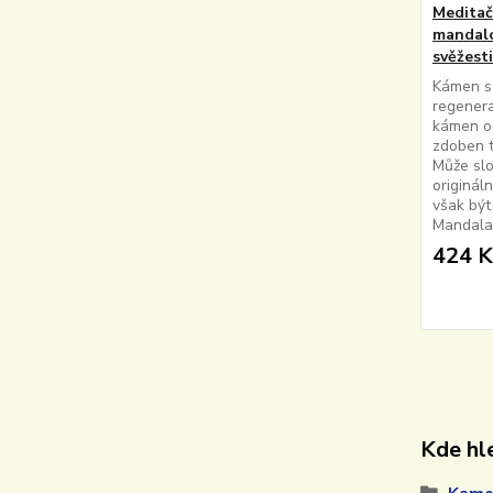
Meditač
mandalo
svěžesti
Kámen s
regener
kámen od
zdoben 
Může slo
originál
však být
Mandala 
424 K
Kde hle