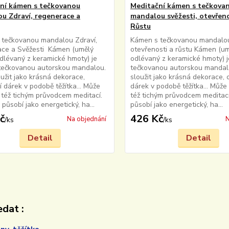
ní kámen s tečkovanou
Meditační kámen s tečkova
u Zdraví, regenerace a
mandalou svěžesti, otevřeno
Růstu
 tečkovanou mandalou Zdraví,
Kámen s tečkovanou mandalou 
ace a Svěžesti Kámen (umělý
otevřenosti a růstu Kámen (u
lévaný z keramické hmoty) je
odlévaný z keramické hmoty) 
tečkovanou autorskou mandalou.
tečkovanou autorskou manda
užit jako krásná dekorace,
sloužit jako krásná dekorace, o
ní dárek v podobě těžítka... Může
dárek v podobě těžítka... Může
 též tichým průvodcem meditací.
též tichým průvodcem meditac
působí jako energetický, ha...
působí jako energetický, ha...
č
426 Kč
Na objednání
N
/
ks
/
ks
Detail
Detail
dat :