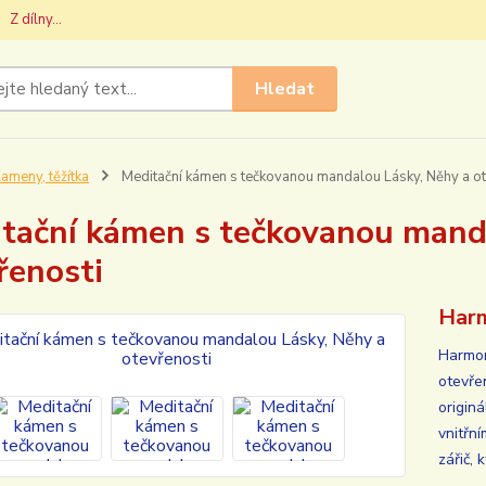
Z dílny...
Hledat
ameny, těžítka
Meditační kámen s tečkovanou mandalou Lásky, Něhy a ot
tační kámen s tečkovanou mand
řenosti
Harm
Harmon
otevře
origin
vnitřn
zářič, 