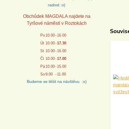
radost :o)
Obchůdek MAGDALA najdete na
Tyršové náměstí v Roztokách
Souvise
Po
10.00
-
16.00
Út
10.00
-
17.30
St
10.00
-
16.00
Čt
10.00
-
17.00
Pá
10.00
-
15.00
So
9.00
-
11.00
Budeme se těšit na návštěvu :o)