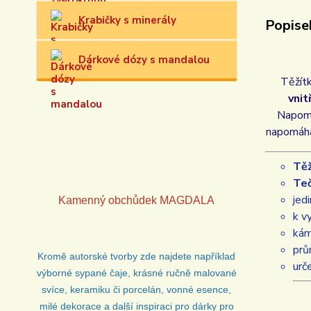
Krabičky s minerály
Popise
Dárkové dózy s mandalou
Těžítk
vnit
Napom
napomáhá 
Tě
Te
jed
Kamenný obchůdek
MAGDALA
k v
kám
prů
Kromě autorské tvorby zde najdete například
urč
výborné sypané čaje, krásné ručně malované
svíce, keramiku či porcelán, vonné esence,
milé dekorace a další inspiraci pro dárky pro