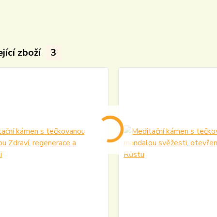
jící zboží
3