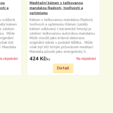
nou
Meditační kámen s tečkovanou
sti a
mandalou Radosti, tvořivosti a
optimismu
svěžesti,
Kámen s tečkovanou mandalou Radosti,
mělý kámen
tvořivosti a optimismu Kámen (umělý
je zdoben
kámen odlévaný z keramické hmoty) je
lou. Může
zdoben tečkovanou autorskou mandalou.
riginální
Může sloužit jako krásná dekorace,
 však být
originální dárek v podobě těžítka... Může
í. Mandala
však být též tichým průvodcem meditací.
Mandala působí jako energetický, h...
424 Kč
a objednání
Na objednání
/
ks
Detail