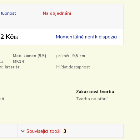
tupnost
Na objednání
2 Kč
Momentálně není k dispozici
/
ks
Med. kámen (9,5)
průměr:
9,5 cm
u:
MK14
í:
interiér
Hlídat dostupnost
Zakázková tvorba
tí
Tvorba na přání
Související zboží
3