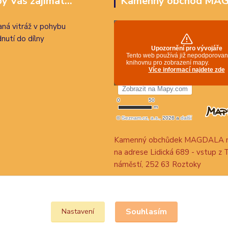
y Vás zajímat...
Kamenný obchod MA
ná vitráž v pohybu
nutí do dílny
Kamenný obchůdek MAGDALA n
na adrese Lidická 689 - vstup z 
náměstí, 252 63 Roztoky
Souhlasím
Nastavení