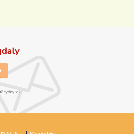
gdaly
ři týdny :o)