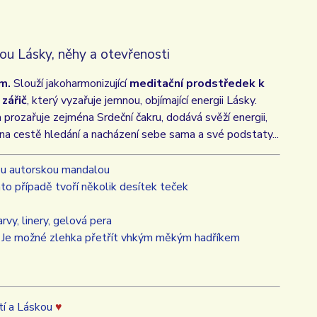
ou Lásky, něhy a otevřenosti
em.
Slouží jako
harmonizující
meditační prodstředek k
zářič
, který vyzařuje jemnou, objímající energii Lásky.
prozařuje zejména Srdeční čakru, dodává svěží energii,
na cestě hledání a nacházení sebe sama a své podstaty...
ou autorskou mandalou
to případě tvoří několik desítek teček
vy, linery, gelová pera
. Je možné zlehka přetřít vhkým měkým hadříkem
tí a Láskou
♥