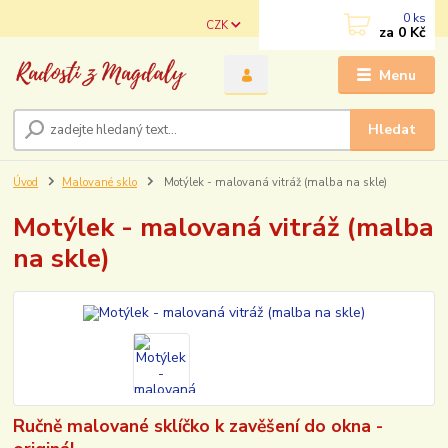
0
ks
CZK
za
0 Kč
Menu
Hledat
Úvod
Malované sklo
Motýlek - malovaná vitráž (malba na skle)
Motýlek - malovaná vitráž (malba
na skle)
Ručně malované sklíčko k zavěšení do okna -