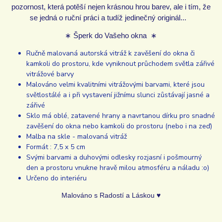
pozornost, která potěší nejen krásnou hrou barev, ale i tím, že
se jedná o ruční práci a tudíž jedinečný originál...
∗ Šperk do Vašeho okna ∗
Ručně malovaná autorská vitráž k zavěšení do okna či
kamkoli do prostoru, kde vyniknout průchodem světla zářivé
vitrážové barvy
Malováno velmi kvalitními vitrážovými barvami, které jsou
světlostálé a i při vystavení jižnímu slunci zůstávají jasné a
zářivé
Sklo má oblé, zatavené hrany a navrtanou dírku pro snadné
zavěšení do okna nebo kamkoli do prostoru (nebo i na zeď)
Malba na skle - malovaná vitráž
Formát : 7,5 x 5 cm
Svými barvami a duhovými odlesky rozjasní i pošmourný
den a prostoru vnukne hravě milou atmosféru a náladu :o)
Určeno do interiéru
Malováno s Radostí a Láskou ♥