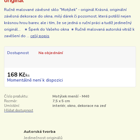
originál
Ručně malované závěsné sklo "Motýlek" - originál Krásná, originální
závěsná dekorace do okna, milý dárek či pozornost, která potěší nejen
krásnou hrou barev, ale i tím, že se jedná o ruční práci a tudíž jedinečný
originál... ∗ Šperk do Vašeho okna ∗ Ručně malovaná autorská vitráž k
zavěšení do ...
celý popis
Dostupnost
Na objednání
168 Kč
/
ks
Momentálně není k dispozici
Číslo produktu:
Motýlek menší - M40
Rozměr:
7,5 x 5 cm
Umístění:
interiér, okno, dekorace na zeď
Hlídat dostupnost
Autorská tvorba
Jedinečnost originálů