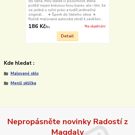
do okna, milý dárek či pozornost, která
potěší nejen krásnou hrou barev, ale i tím, že
se jedná o ruční práci a tudíž jedinečný
originál... ∗ Šperk do Vašeho okna ∗
Ručně malovaná autorská vitráž k zavěšen...
186 Kč
Na objednání
/
ks
Detail
Kde hledat :
Malované sklo
Menší sklíčka
Nepropásněte novinky Radostí z
Magdaly