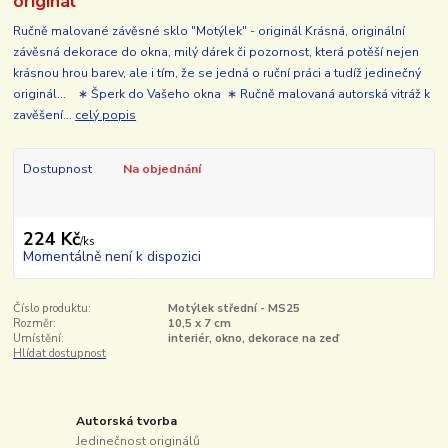
originál
Ručně malované závěsné sklo "Motýlek" - originál Krásná, originální
závěsná dekorace do okna, milý dárek či pozornost, která potěší nejen
krásnou hrou barev, ale i tím, že se jedná o ruční práci a tudíž jedinečný
originál... ∗ Šperk do Vašeho okna ∗ Ručně malovaná autorská vitráž k
zavěšení...
celý popis
Dostupnost
Na objednání
224 Kč
/
ks
Momentálně není k dispozici
Číslo produktu:
Motýlek střední - MS25
Rozměr:
10,5 x 7 cm
Umístění:
interiér, okno, dekorace na zeď
Hlídat dostupnost
Autorská tvorba
Jedinečnost originálů