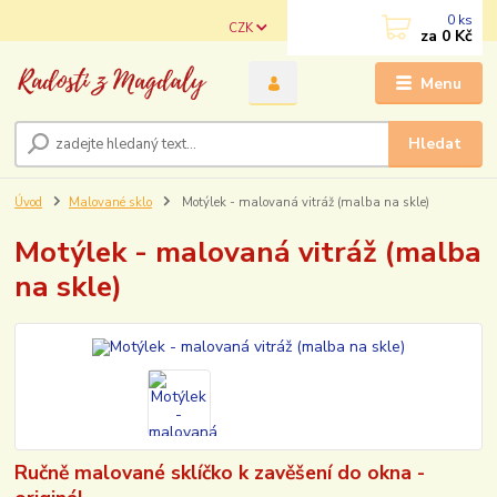
0
ks
CZK
za
0 Kč
Menu
Hledat
Úvod
Malované sklo
Motýlek - malovaná vitráž (malba na skle)
Motýlek - malovaná vitráž (malba
na skle)
Ručně malované sklíčko k zavěšení do okna -