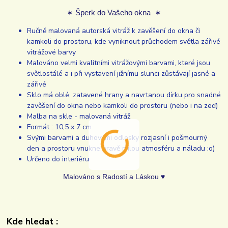
∗ Šperk do Vašeho okna ∗
Ručně malovaná autorská vitráž k zavěšení do okna či
kamkoli do prostoru, kde vyniknout průchodem světla zářivé
vitrážové barvy
Malováno velmi kvalitními vitrážovými barvami, které jsou
světlostálé a i při vystavení jižnímu slunci zůstávají jasné a
zářivé
Sklo má oblé, zatavené hrany a navrtanou dírku pro snadné
zavěšení do okna nebo kamkoli do prostoru (nebo i na zeď)
Malba na skle - malovaná vitráž
Formát : 10,5 x 7 cm
Svými barvami a duhovými odlesky rozjasní i pošmourný
den a prostoru vnukne hravě milou atmosféru a náladu :o)
Určeno do interiéru
Malováno s Radostí a Láskou ♥
Kde hledat :