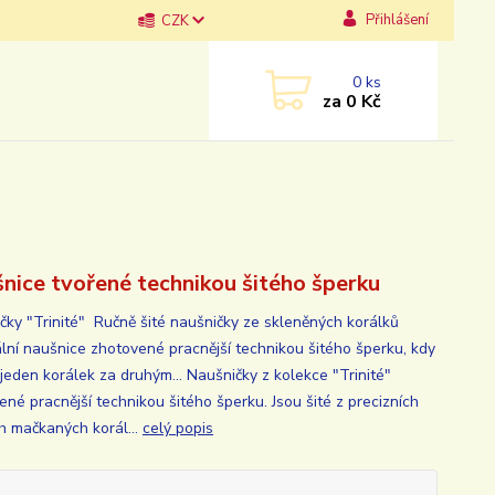
Přihlášení
CZK
0
ks
za
0 Kč
nice tvořené technikou šitého šperku
čky "Trinité" Ručně šité naušničky ze skleněných korálků
ální naušnice zhotovené pracnější technikou šitého šperku, kdy
 jeden korálek za druhým... Naušničky z kolekce "Trinité"
ené pracnější technikou šitého šperku. Jsou šité z precizních
h mačkaných korál...
celý popis