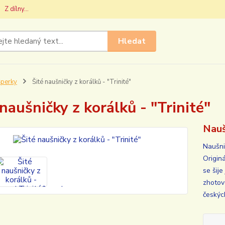
Z dílny...
Hledat
perky
Šité naušničky z korálků - "Trinité"
 naušničky z korálků - "Trinité"
Nauš
Naušni
Origin
se šije
zhotov
českýc