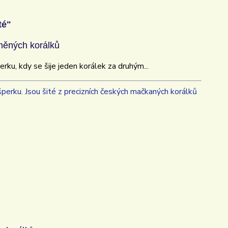
té"
něných korálků
rku, kdy se šije jeden korálek za druhým...
šperku. Jsou šité z precizních českých mačkaných korálků