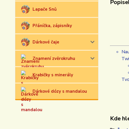
Popise
Lapače Snů
Přáníčka, zápisníky
Dárkové čaje
Nau
Znamení zvěrokruhu
Twi
Krabičky s minerály
Tvo
Dárkové dózy s mandalou
Kde hle