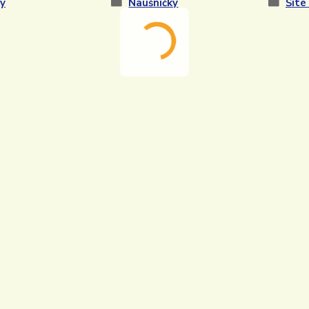
y
Naušničky
Šité