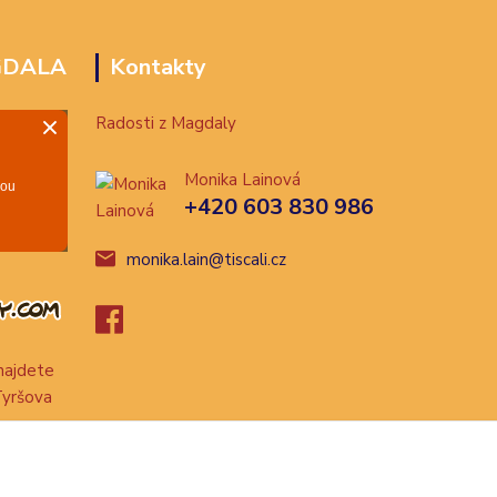
GDALA
Kontakty
Radosti z Magdaly
Monika Lainová
+420 603 830 986
monika.lain@tiscali.cz
ajdete
Tyršova