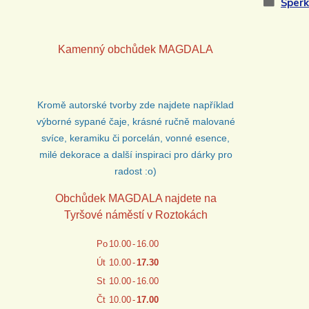
Šperk
Kamenný obchůdek
MAGDALA
Kromě autorské tvorby zde najdete například
výborné sypané čaje, krásné ručně malované
svíce, keramiku či porcelán, vonné esence,
milé dekorace a další inspiraci pro dárky pro
radost :o)
Obchůdek MAGDALA najdete na
Tyršové náměstí v Roztokách
Po
10.00
-
16.00
Út
10.00
-
17.30
St
10.00
-
16.00
Čt
10.00
-
17.00