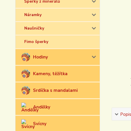
Šperky z minerálů
Náramky
Naušničky
Fimo šperky
Hodiny
Kameny, těžítka
Srdíčka s mandalami
Andělky
Popi
Svícny