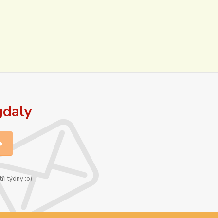
gdaly
ři týdny :o)