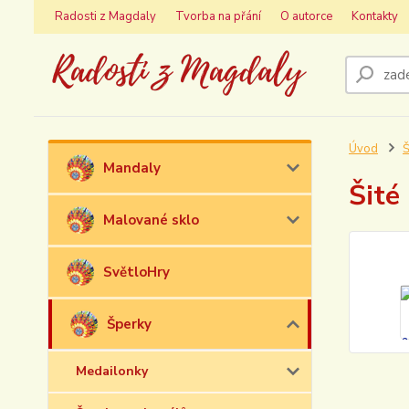
Radosti z Magdaly
Tvorba na přání
O autorce
Kontakty
Úvod
Š
Mandaly
Šité
Malované sklo
SvětloHry
Šperky
Medailonky