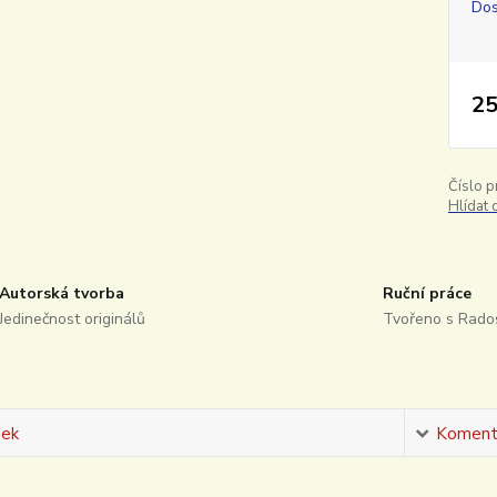
Dos
25
Číslo p
Hlídat
Autorská tvorba
Ruční práce
Jedinečnost originálů
Tvořeno s Rados
sek
Koment