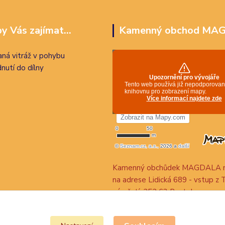
y Vás zajímat...
Kamenný obchod MA
ná vitráž v pohybu
nutí do dílny
Kamenný obchůdek MAGDALA n
na adrese Lidická 689 - vstup z 
náměstí, 252 63 Roztoky