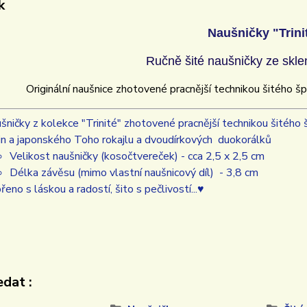
k
Naušničky "Trini
Ručně šité naušničky ze skle
Originální naušnice zhotovené pracnější technikou šitého špe
šničky z kolekce "Trinité" zhotovené pracnější technikou šitého 
n a japonského Toho rokajlu a dvoudírkových duokorálků
Velikost naušničky (kosočtvereček) - cca 2,5 x 2,5 cm
Délka závěsu (mimo vlastní naušnicový díl) - 3,8 cm
řeno s láskou a radostí, šito s pečlivostí...♥
dat :