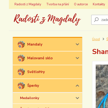
Radosti z Magdaly
Tvorba na přání
O autorce
Kontakty
Úvod
Š
Mandaly
Sham
Malované sklo
SvětloHry
Šperky
Medailonky