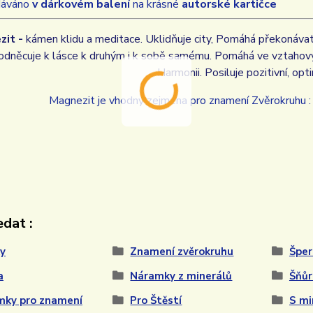
dáváno
v dárkovém balení
na krásné
autorské kartičce
zit -
kámen klidu a meditace. Uklidňuje city, Pomáhá překonáva
odněcuje k lásce k druhým i k sobě samému. Pomáhá ve vztahovýc
Harmonii. Posiluje pozitivní, opti
Magnezit je vhodný zejména pro znamení Zvěrokruhu 
dat :
y
Znamení zvěrokruhu
Šper
a
Náramky z minerálů
Šňůr
mky pro znamení
Pro Štěstí
S mi