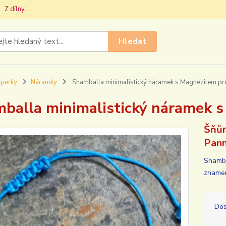
Z dílny...
Hledat
perky
Náramky
Shamballa minimalistický náramek s Magnezitem pr
balla minimalistický náramek 
Šňůr
Pan
Shamba
znamen
Dos