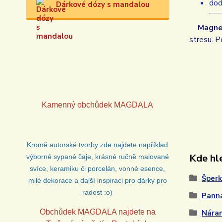
do
Dárkové dózy s mandalou
Magne
stresu. P
Kamenný obchůdek
MAGDALA
Kromě autorské tvorby zde najdete například
Kde hle
výborné sypané čaje, krásné ručně malované
svíce, keramiku či porcelán, vonné esence,
Šperk
milé dekorace a další inspiraci pro dárky pro
radost :o)
Pann
Obchůdek MAGDALA najdete na
Nára