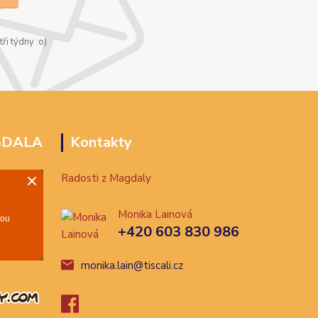
ři týdny :o)
GDALA
Kontakty
Radosti z Magdaly
Monika Lainová
+420 603 830 986
monika.lain@tiscali.cz