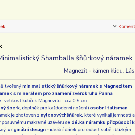
sek
Koment
k
Minimalistický Shamballa šňůrkový náramek
Magnezit -
kámen klidu, Lá
ně tvořený
minimalistický šňůrkový náramek s Magnezitem
amek s minerálem pro znamení zvěrokruhu Panna
velikost kuliček Magnezitu - cca 0,5 cm
ný šperk
, doplněk pro každodenní nošení i
osobní talisman
amek je zhotoven z
nylonových
šňůrek,
které vynikají jemností 
y posuvnému makramé uzávěru se
délka náramku přizpůsobí 
sný,
originální design
- ideální dárek pro radost sobě i blízkým