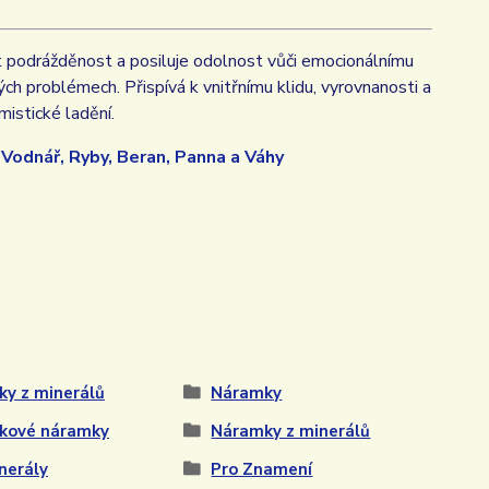
t podrážděnost a posiluje odolnost vůči emocionálnímu
h problémech. Přispívá k vnitřnímu klidu, vyrovnanosti a
mistické ladění.
:
Vodnář, Ryby, Beran, Panna a Váhy
ky z minerálů
Náramky
kové náramky
Náramky z minerálů
nerály
Pro Znamení