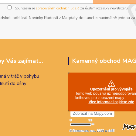
Souhlasím se
zpracováním osobních údajů
za účelem rozesílky newsletteru.
dykoli odhlásit. Novinky Radostí z Magdaly dostanete maximálně jednou za t
y Vás zajímat...
Kamenný obchod MA
ná vitráž v pohybu
nutí do dílny