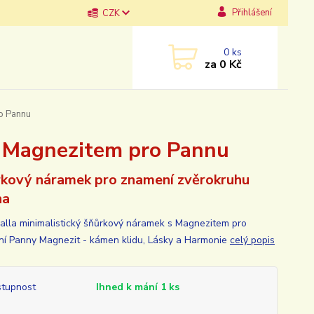
Přihlášení
CZK
0
ks
za
0 Kč
o Pannu
s Magnezitem pro Pannu
kový náramek pro znamení zvěrokruhu
na
lla minimalistický šňůrkový náramek s Magnezitem pro
í Panny Magnezit - kámen klidu, Lásky a Harmonie
celý popis
tupnost
Ihned k mání 1 ks