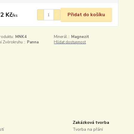
2 Kč
Přidat do košíku
/
ks
roduktu:
MNK4
Minerál ::
Magnezit
 Zvěrokruhu ::
Panna
Hlídat dostupnost
Zakázková tvorba
tí
Tvorba na přání