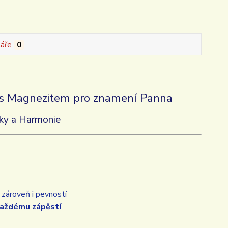
áře
0
 s Magnezitem pro znamení Panna
sky a Harmonie
a zároveň i pevností
každému zápěstí