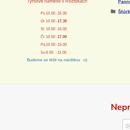
Tyršové náměstí v Roztokách
Pann
Šňůr
Po
10.00
-
16.00
Út
10.00
-
17.30
St
10.00
-
16.00
Čt
10.00
-
17.00
Pá
10.00
-
15.00
So
9.00
-
11.00
Budeme se těšit na návštěvu :o)
Nepr