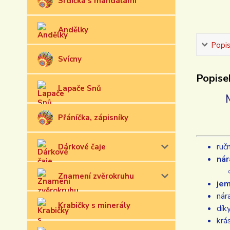
Srdíčka s mandalami
Andělky
Popi
Svícny
Popise
Lapače Snů
Přáníčka, zápisníky
ruč
Dárkové čaje
nár
Znamení zvěrokruhu
jem
nár
Krabičky s minerály
dík
krá