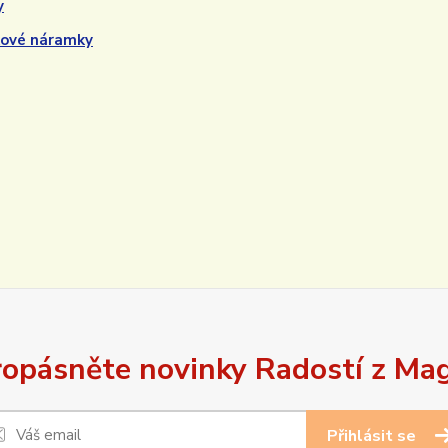
y
kové náramky
opásněte novinky Radostí z Ma
Přihlásit se