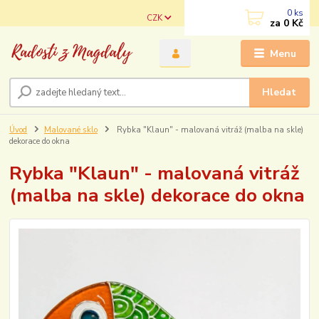
0
ks
CZK
za
0 Kč
Menu
Hledat
Úvod
Malované sklo
Rybka "Klaun" - malovaná vitráž (malba na skle)
dekorace do okna
Rybka "Klaun" - malovaná vitráž
(malba na skle) dekorace do okna