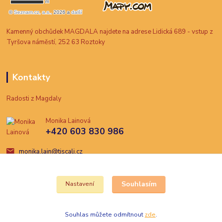
Kamenný obchůdek MAGDALA najdete na adrese Lidická 689 - vstup z
Tyršova náměstí, 252 63 Roztoky
Kontakty
Radosti z Magdaly
Monika Lainová
+420 603 830 986
monika.lain@tiscali.cz
Souhlasím
Nastavení
Souhlas můžete odmítnout
zde
.
Vytvořeno na
Eshop-rychle.cz