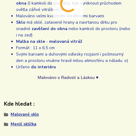
okna
či kamkoli do prostoru, kde vyniknout průchodem
světla zářivé vitrážové barvy
Malováno velmi kvalitními vitrážovými barvami
Sklo
má oblé, zatavené hrany a navrtanou dírku pro
snadné
zavěšení do okna
nebo kamkoli do prostoru (nebo
i na zeď)
Malba na skle
-
malovaná vitráž
Formát : 11 x 6,5 cm
Svými barvami a duhovými odlesky rozjasní i pošmourný
den a prostoru vnukne hravě milou atmosféru a náladu :o)
Určeno
do interiéru
Malováno s Radostí a Láskou ♥
Kde hledat :
Malované sklo
Menší sklíčka