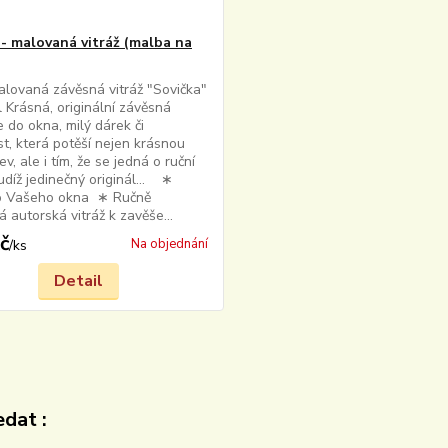
 - malovaná vitráž (malba na
lovaná závěsná vitráž "Sovička"
l Krásná, originální závěsná
 do okna, milý dárek či
t, která potěší nejen krásnou
v, ale i tím, že se jedná o ruční
tudíž jedinečný originál... ∗
o Vašeho okna ∗ Ručně
 autorská vitráž k zavěše...
č
Na objednání
/
ks
Detail
dat :