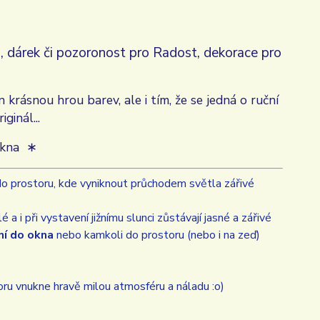
, dárek či pozoronost pro Radost, dekorace pro
v
 krásnou hrou barev, ale i tím, že se jedná o ruční
riginál...
okna ∗
do prostoru, kde vyniknout průchodem světla zářivé
a i při vystavení jižnímu slunci zůstávají jasné a zářivé
ní do okna
nebo kamkoli do prostoru (nebo i na zeď)
ru vnukne hravě milou atmosféru a náladu :o)