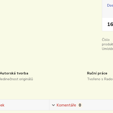
Dos
16
Číslo
produkt
Umístěn
Autorská tvorba
Ruční práce
Jedinečnost originálů
Tvořeno s Rados
sek
Komentáře
0