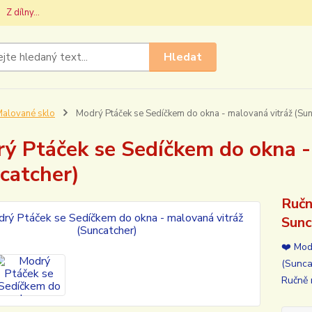
Z dílny...
Hledat
alované sklo
Modrý Ptáček se Sedíčkem do okna - malovaná vitráž (Sun
ý Ptáček se Sedíčkem do okna -
catcher)
Ručn
Sunc
❤️ Mod
(Sunca
Ručně 