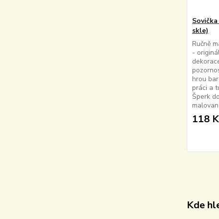
Sovička
skle)
Ručně ma
- originá
dekorace
pozornos
hrou bare
práci a 
Šperk d
malovaná
118 K
Kde hle