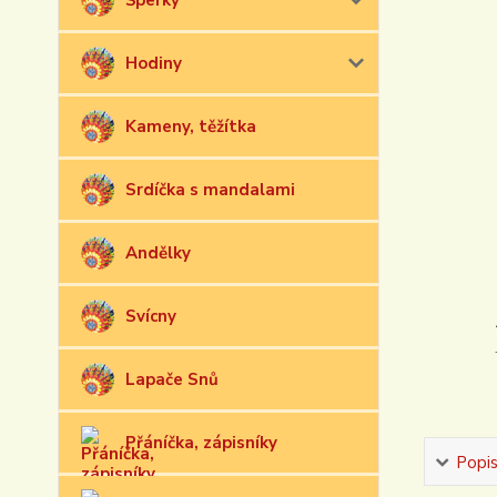
Šperky
Hodiny
Kameny, těžítka
Srdíčka s mandalami
Andělky
Svícny
Lapače Snů
Přáníčka, zápisníky
Popi