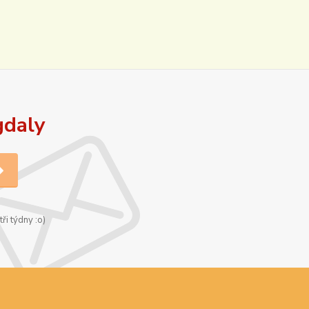
gdaly
ři týdny :o)