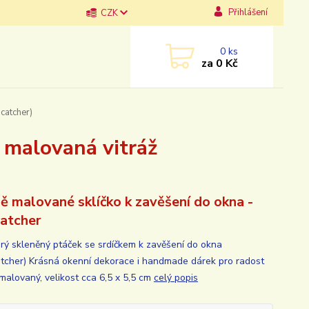
Přihlášení
CZK
0
ks
za
0 Kč
catcher)
 malovaná vitráž
ě malované sklíčko k zavěšení do okna -
atcher
rý skleněný ptáček se srdíčkem k zavěšení do okna
tcher) Krásná okenní dekorace i handmade dárek pro radost
malovaný, velikost cca 6,5 x 5,5 cm
celý popis