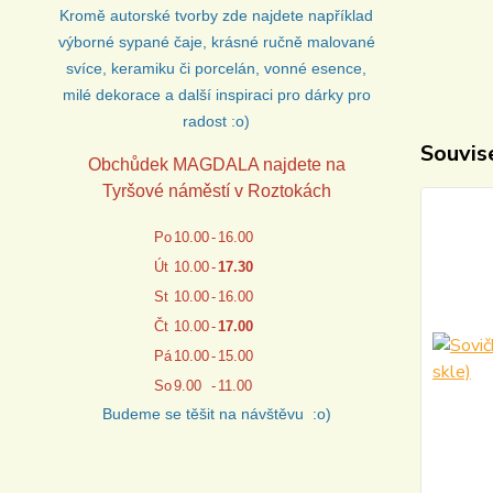
Kromě autorské tvorby zde najdete například
výborné sypané čaje, krásné ručně malované
svíce, keramiku či porcelán, vonné esence,
milé dekorace a další inspiraci pro dárky pro
radost :o)
Souvise
Obchůdek MAGDALA najdete na
Tyršové náměstí v Roztokách
Po
10.00
-
16.00
Út
10.00
-
17.30
St
10.00
-
16.00
Čt
10.00
-
17.00
Pá
10.00
-
15.00
So
9.00
-
11.00
Budeme se těšit na návštěvu :o)