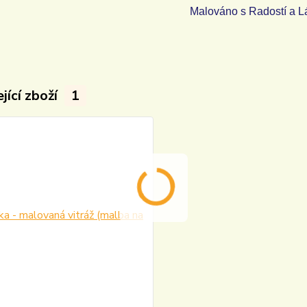
Malováno s Radostí a L
jící zboží
1