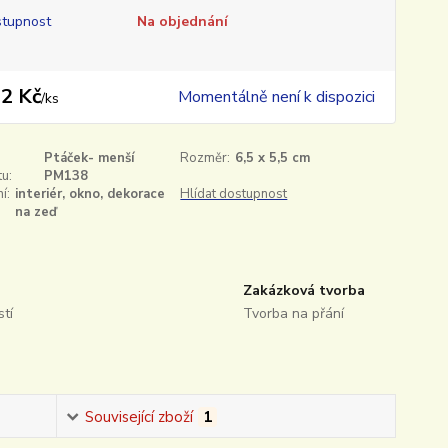
tupnost
Na objednání
2 Kč
Momentálně není k dispozici
/
ks
Ptáček- menší
Rozměr:
6,5 x 5,5 cm
u:
PM138
í:
interiér, okno, dekorace
Hlídat dostupnost
na zeď
Zakázková tvorba
tí
Tvorba na přání
Související zboží
1