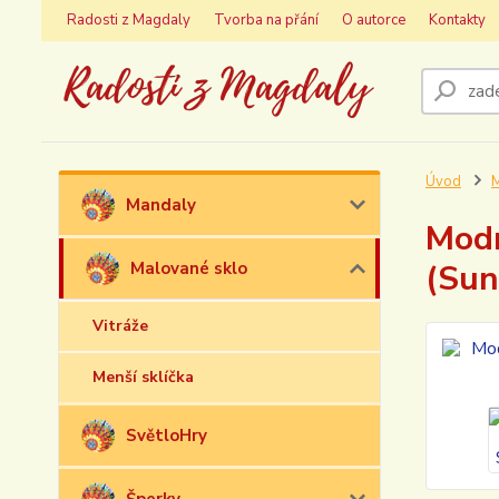
Radosti z Magdaly
Tvorba na přání
O autorce
Kontakty
Úvod
M
Mandaly
Modr
(Sun
Malované sklo
Vitráže
Menší sklíčka
SvětloHry