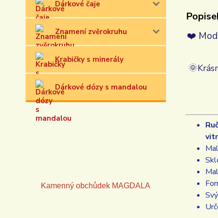
Dárkové čaje
Popise
Znamení zvěrokruhu
❤️ Modr
Krabičky s minerály
🌞
Krásn
Dárkové dózy s mandalou
Ruč
vit
Mal
Skl
Mal
For
Kamenný obchůdek
MAGDALA
Svý
Urč