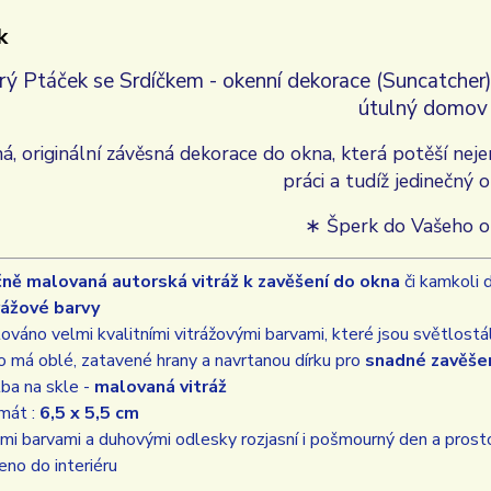
k
ý Ptáček se Srdíčkem - okenní dekorace (Suncatcher)
útulný domo
á, originální závěsná dekorace do okna, která potěší nejen
práci a tudíž jedinečný o
∗ Šperk do Vašeho 
ně malovaná autorská vitráž k zavěšení do okna
či kamkoli 
rážové barvy
ováno velmi kvalitními vitrážovými barvami, které jsou světlostálé 
o má oblé, zatavené hrany a navrtanou dírku pro
snadné zavěše
ba na skle -
malovaná vitráž
mát :
6,5 x 5,5 cm
mi barvami a duhovými odlesky rozjasní i pošmourný den a prosto
eno do interiéru