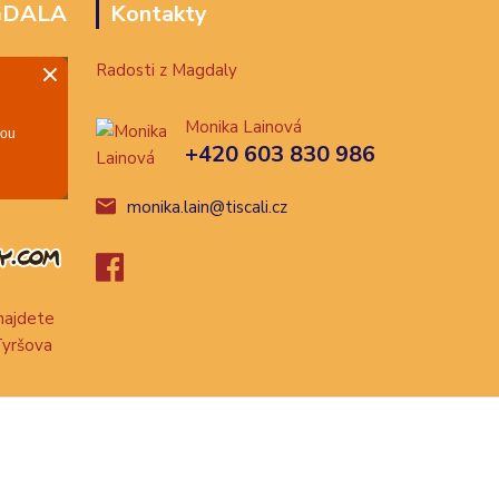
GDALA
Kontakty
Radosti z Magdaly
Monika Lainová
+420 603 830 986
monika.lain@tiscali.cz
ajdete
Tyršova