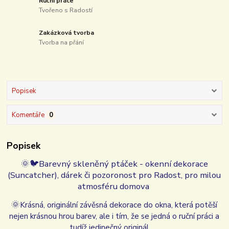
Ruční práce
Tvořeno s Radostí
Zakázková tvorba
Tvorba na přání
Popisek
Komentáře
0
Popisek
🌞🐦Barevný skleněný ptáček - okenní dekorace
(Suncatcher), dárek či pozoronost pro Radost, pro milou
atmosféru domova
🌞
Krásná, originální závěsná dekorace do okna, která potěší
nejen krásnou hrou barev, ale i tím, že se jedná o ruční práci a
tudíž jedinečný originál...