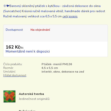
🌞🐦Barevný skleněný ptáček s kytičkou - závěsná dekorace do okna
(Suncatcher) Krásná ručně malovaná vitráž, handmade dárek pro radost
Ručně malovaný, velikost cca 6,5 x 5,5 cm
celý popis
Dostupnost
Na objednání
162 Kč
/
ks
Momentálně není k dispozici
Číslo produktu:
Ptáček- menší PM136
Rozměr:
6,5 x 5,5 cm
Umístění:
interiér, okno, dekorace na zeď
Hlídat dostupnost
Autorská tvorba
Jedinečnost originálů