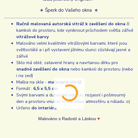
∗ Šperk do Vašeho okna ∗
Ručně malovaná autorská vitráž k zavěšení do okna
či
kamkoli do prostoru, kde vyniknout průchodem světla zářivé
vitrážové barvy
Malováno velmi kvalitními vitrážovými barvami, které jsou
světlostálé a i při vystavení jižnímu slunci zůstávají jasné a
zářivé
Sklo má oblé, zatavené hrany a navrtanou dírku pro
snadné zavěšení do okna
nebo kamkoli do prostoru (nebo
i na zeď)
Malba na skle -
malovaná vitráž
Formát :
6,5 x 5,5 cm
Svými barvami a duhovými odlesky rozjasní i pošmourný
den a prostoru vnukne hravě milou atmosféru a náladu :o)
Určeno
do interiéru
Malováno s Radostí a Láskou
♥