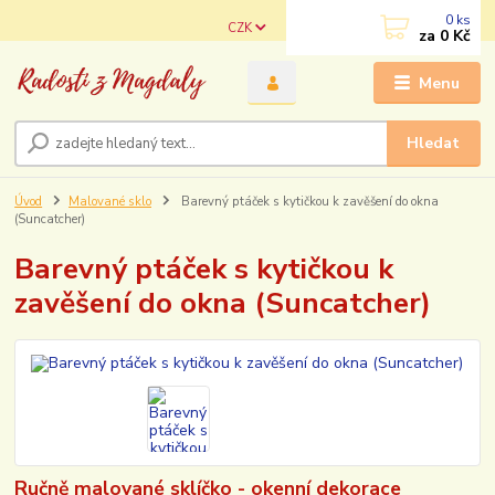
0
ks
CZK
za
0 Kč
Menu
Hledat
Úvod
Malované sklo
Barevný ptáček s kytičkou k zavěšení do okna
(Suncatcher)
Barevný ptáček s kytičkou k
zavěšení do okna (Suncatcher)
Ručně malované sklíčko - okenní dekorace