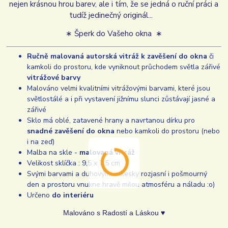
nejen krásnou hrou barev, ale i tím, že se jedná o ruční práci a
tudíž jedinečný originál...
∗ Šperk do Vašeho okna ∗
Ručně malovaná autorská vitráž k zavěšení do okna
či
kamkoli do prostoru, kde vyniknout průchodem světla zářivé
vitrážové barvy
Malováno velmi kvalitními vitrážovými barvami, které jsou
světlostálé a i při vystavení jižnímu slunci zůstávají jasné a
zářivé
Sklo má oblé, zatavené hrany a navrtanou dírku pro
snadné zavěšení do okna
nebo kamkoli do prostoru (nebo
i na zeď)
Malba na skle -
malovaná vitráž
Velikost sklíčka : 9,5 x 7,5 cm
Svými barvami a duhovými odlesky rozjasní i pošmourný
den a prostoru vnukne hravě milou atmosféru a náladu :o)
Určeno
do interiéru
Malováno s Radostí a Láskou ♥