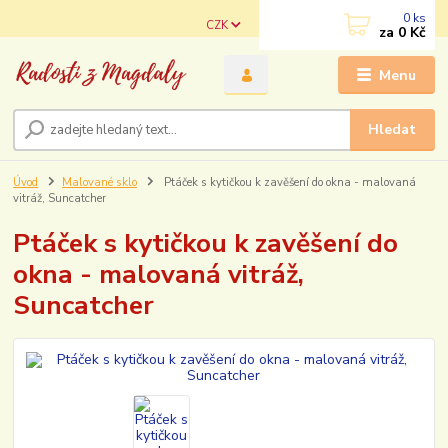
0
ks
CZK
za
0 Kč
Menu
Hledat
Úvod
Malované sklo
Ptáček s kytičkou k zavěšení do okna - malovaná
vitráž, Suncatcher
Ptáček s kytičkou k zavěšení do
okna - malovaná vitráž,
Suncatcher