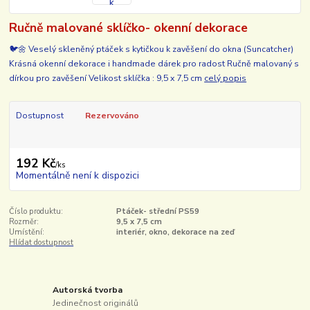
Ručně malované sklíčko- okenní dekorace
🐦🌼 Veselý skleněný ptáček s kytičkou k zavěšení do okna (Suncatcher)
Krásná okenní dekorace i handmade dárek pro radost Ručně malovaný s
dírkou pro zavěšení Velikost sklíčka : 9,5 x 7,5 cm
celý popis
Dostupnost
Rezervováno
192 Kč
/
ks
Momentálně není k dispozici
Číslo produktu:
Ptáček- střední PS59
Rozměr:
9,5 x 7,5 cm
Umístění:
interiér, okno, dekorace na zeď
Hlídat dostupnost
Autorská tvorba
Jedinečnost originálů