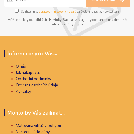
Přihlásit se
Souhlasím se
zpracováním osobních údajů
za účelem rozesílky newsletteru.
Můžete se kdykoli odhlásit. Novinky Radostí z Magdaly dostanete maximálně
jednou za tři týdny :o)
Informace pro Vás...
O nás
Jak nakupovat
Obchodní podmínky
Ochrana osobních údajů
Kontakty
Mohlo by Vás zajímat...
Malovaná vitráž v pohybu
Nahlédnutí do dílny