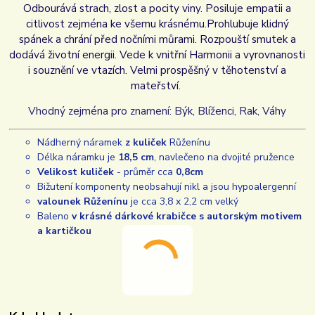
Odbourává strach, zlost a pocity viny. Posiluje empatii a
citlivost zejména ke všemu krásnému.
Prohlubuje klidný
spánek a chrání před nočními můrami. Rozpouští smutek a
dodává životní energii. Vede k vnitřní Harmonii a vyrovnanosti
i souznění ve vtazích. Velmi prospěšný v těhotenství a
mateřství.
Vhodný zejména pro znamení: Býk, Blíženci, Rak, Váhy
Nádherný náramek
z kuliček
Růženínu
Délka náramku je
18,5 cm
, navlečeno na dvojité pružence
Velikost kuliček
- průměr cca
0,8cm
Bižutení komponenty neobsahují nikl a jsou hypoalergenní
valounek Růženínu
je cca 3,8 x 2,2 cm velký
Baleno
v krásné dárkové krabičce s autorským motivem
a kartičkou