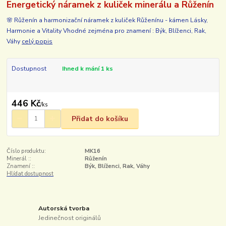
Energetický náramek z kuliček minerálu a Růženín
🌸 Růženín a harmonizační náramek z kuliček Růženínu - kámen Lásky,
Harmonie a Vitality Vhodné zejména pro znamení : Býk, Blíženci, Rak,
Váhy
celý popis
Dostupnost
Ihned k mání 1 ks
446 Kč
/
ks
Přidat do košíku
Číslo produktu:
MK16
Minerál ::
Růženín
Znamení ::
Býk, Blíženci, Rak, Váhy
Hlídat dostupnost
Autorská tvorba
Jedinečnost originálů