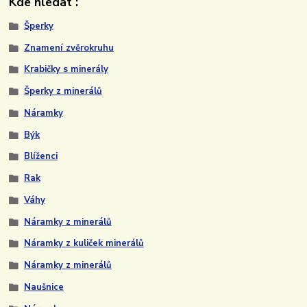
Kde hledat :
Šperky
Znamení zvěrokruhu
Krabičky s minerály
Šperky z minerálů
Náramky
Býk
Blíženci
Rak
Váhy
Náramky z minerálů
Náramky z kuliček minerálů
Náramky z minerálů
Naušnice