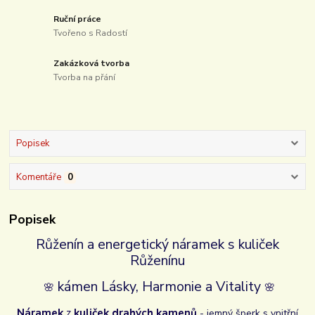
Ruční práce
Tvořeno s Radostí
Zakázková tvorba
Tvorba na přání
Popisek
Komentáře
0
Popisek
Růženín a energetický náramek s kuliček
Růženínu
kámen Lásky, Harmonie a Vitality
🌸
🌸
Náramek
z
kuliček drahých kamenů
- jemný šperk s vnitřní