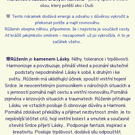
silou, který potěší oko i Duši
🌸
Tento náramek dodává energii a odvahu s důvěrou vykročit a
překonat potíže a najít rovnováhu.
Růženín obejme něhou, připomene, že i nejistota je součástí cesty.
Ať kráčíš jakýmkoliv směrem – nezapomeň: už jsi vykročil/a. A to je
začátek všeho...
🌸Růženín
je
kamenem Lásky
, Něhy, tolerance i trpělivosti.
Harmonizuje a povzbuzuje, přináší vhled a poznání skutečné
podstaty nepodmíněné Lásky k sobě, k druhým i ke
světu...Růženín má uklidňující účinek, spouští vnitřní hojení
Srdce. Je neocenitelným pomocníkem v náročných situacích a
s jemností pomáhá najít cestu a vnitřní rovnováhu
.
Pomáhá
zejména v krizových situacích a traumatech. Růženín přitahuje
Lásku, ve vztazích posiluje či obnovuje důvěru a Harmonii.
Pomáhá zdolávat překážky a přijímat nezbytnost změn. Je to
nejsilnější léčitel citů, hojí vnitřní bolest a smutek a současně
otevírá Srdce přijetí Lásky... Podporuje fantazii, inspiraci a
kreativitu. Posiluje trpělivost, dodává sílu odpouštět.